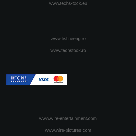
www.techs-tock.eu
www.tv.fineeng.ro
www.techstock.ro
www.wire-entertainment.com
www.wire-pictures.com