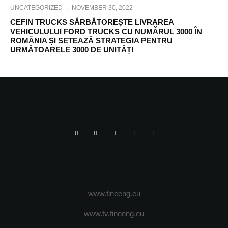
UNCATEGORIZED
·
NOVEMBER 30, 2022
CEFIN TRUCKS SĂRBĂTOREȘTE LIVRAREA
VEHICULULUI FORD TRUCKS CU NUMĂRUL 3000 ÎN
ROMÂNIA ȘI SETEAZĂ STRATEGIA PENTRU
URMĂTOARELE 3000 DE UNITĂȚI
www.fineeng.eu
www.tv.fineeng.eu