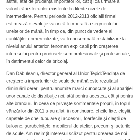
astfel, atât de prudenţa importatorilor, cât şi ca urmare a
valorificării stocurilor existente la diferite nivele de
intermediere. Pentru perioada 2012-2013 oficialii firmei
estimează o evoluţie valorică temperată a segmentului
uneltelor de mână, în timp ce, din punct de vedere al
cantităţilor comercializate, va fi consemnată o stabilizare la
nivelul anului anterior, fenomen explicabil prin creşterea
interesului pentru produsele semiprofesionale şi profesionale,
în detrimentul celor de bricolaj.
Dan Dăbuleanu, director general al Unior Tepid:Tendinţa de
creştere a importurilor de scule de mână este rezultatul
diminuării cererii pentru anumite mărci cunoscute şi al apariţiei
unor canale de distribuţie noi, atât pentru acestea, cât şi pentru
alte branduri. În ceea ce priveşte sortimentele proprii, în topul
vânzărilor din 2011 s-au aflat, în continuare, cheile fixe, cleştii,
capetele de chei tubulare şi accesorii, foarfecile şi cleştii de
buloane, şurubelniţele, mobilierul de atelier, precum şi seturile
de scule. Am resimţit interesul scăzut pentru crearea de noi