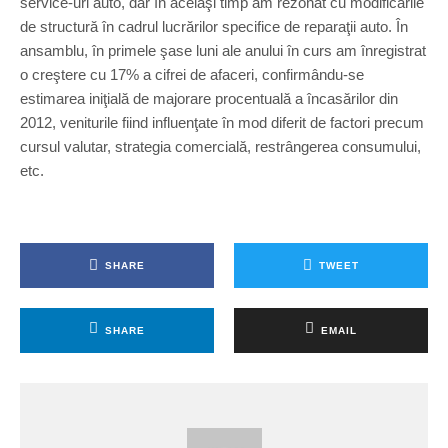
service-uri auto, dar în acelaşi timp am rezonat cu modificările
de structură în cadrul lucrărilor specifice de reparaţii auto. În
ansamblu, în primele şase luni ale anului în curs am înregistrat
o creştere cu 17% a cifrei de afaceri, confirmându-se
estimarea iniţială de majorare procentuală a încasărilor din
2012, veniturile fiind influenţate în mod diferit de factori precum
cursul valutar, strategia comercială, restrângerea consumului,
etc.
SHARE
TWEET
SHARE
EMAIL