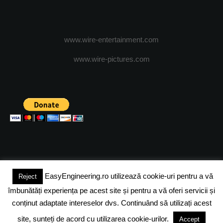
www.wire-entertainment.com
www.wire-pictures.com
EasyEngineering.ro utilizează cookie-uri pentru a vă
Reject
(c) 2024 - FineEngineeringMagazine. All rights reserved.
îmbunătăți experiența pe acest site și pentru a vă oferi servicii și
DESPRE NOI
ADVERTISING
JOBS
DESPRE COOKIES
conținut adaptate intereselor dvs. Continuând să utilizați acest
site, sunteți de acord cu utilizarea cookie-urilor.
Accept
POLITICA DE CONFIDENTIALITATE
TERMENI SI CONDITII