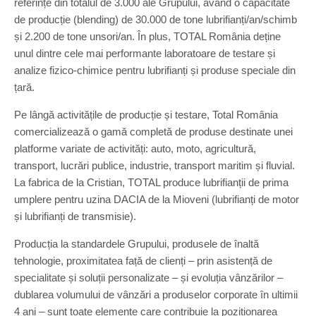
referințe din totalul de 3.000 ale Grupului, având o capacitate
de producție (blending) de 30.000 de tone lubrifianți/an/schimb
și 2.200 de tone unsori/an. În plus, TOTAL România deține
unul dintre cele mai performante laboratoare de testare și
analize fizico-chimice pentru lubrifianți și produse speciale din
țară.
Pe lângă activitățile de producție și testare, Total România
comercializează o gamă completă de produse destinate unei
platforme variate de activități: auto, moto, agricultură,
transport, lucrări publice, industrie, transport maritim și fluvial.
La fabrica de la Cristian, TOTAL produce lubrifianții de prima
umplere pentru uzina DACIA de la Mioveni (lubrifianți de motor
și lubrifianți de transmisie).
Producția la standardele Grupului, produsele de înaltă
tehnologie, proximitatea față de clienți – prin asistență de
specialitate și soluții personalizate – și evoluția vânzărilor –
dublarea volumului de vânzări a produselor corporate în ultimii
4 ani – sunt toate elemente care contribuie la poziționarea