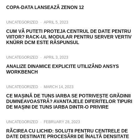
COPA-DATA LANSEAZĂ ZENON 12
UNCATEGORIZED
·
APRIL 5, 2023
CUM VÃ PUTETI PROTEJA CENTRUL DE DATE PENTRU
VIITOR? RACK-UL MODULAR PENTRU SERVER VERTIV
KNÜRR DCM ESTE RÃSPUNSUL
UNCATEGORIZED
·
APRIL 3, 2023
ANALIZE DINAMICE EXPLICITE UTILIZÂND ANSYS
WORKBENCH
UNCATEGORIZED
·
MARCH 14, 2023
CE MAȘINĂ DE TUNS IARBA SE POTRIVEȘTE GRĂDINII
DUMNEAVOASTRĂ? AVANTAJELE DIFERITELOR TIPURI
DE MAȘINI DE TUNS IARBA DINTR-O PRIVIRE
UNCATEGORIZED
·
FEBRUARY 28, 2023
RÃCIREA CU LICHID: SOLUTII PENTRU CENTRELE DE
DATE DESTINATE PROCESÃRII DE ÎNALTÃ DENSITATE