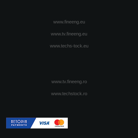
www.fineeng.eu
www.tv.fineeng.eu
www.techs-tock.eu
www.tv.fineeng.ro
www.techstock.ro