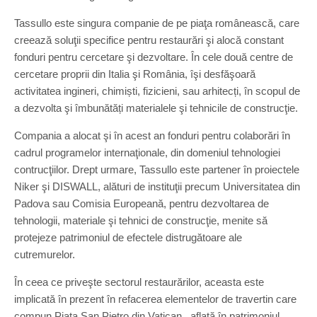
Tassullo este singura companie de pe piaţa românească, care
creează soluţii specifice pentru restaurări şi alocă constant
fonduri pentru cercetare şi dezvoltare. În cele două centre de
cercetare proprii din Italia şi România, îşi desfăşoară
activitatea ingineri, chimiști, fizicieni, sau arhitecți, în scopul de
a dezvolta şi îmbunătăți materialele şi tehnicile de construcţie.
Compania a alocat şi în acest an fonduri pentru colaborări în
cadrul programelor internaţionale, din domeniul tehnologiei
contrucţiilor. Drept urmare, Tassullo este partener în proiectele
Niker şi DISWALL, alături de instituţii precum Universitatea din
Padova sau Comisia Europeană, pentru dezvoltarea de
tehnologii, materiale şi tehnici de construcţie, menite să
protejeze patrimoniul de efectele distrugătoare ale
cutremurelor.
În ceea ce priveşte sectorul restaurărilor, aceasta este
implicată în prezent în refacerea elementelor de travertin care
compun Piaţa San Pietro din Vatican , aflată în patrimoniul