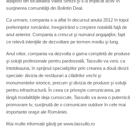
adăpost din localitatea Valea Strezii şi s-a implicat activ în
susţinerea comunităţii din Bolintin Deal.
Ca urmare, compania s-a aflat în decursul anului 2012 în topul
preferinţelor românilor, înregistrând o creştere notabilă faţă de
anul anterior. Compania a crescut şi numarul angajaţilor, fapt
ce relevă intenţiile de dezvoltare pe termen mediu şi lung.
Anul viitor, compania va dezvolta o gama completă de produse
şi soluţii profesionale pentru pardoseală. Tassullo va veni, ca
întotdeauna, în sprijinul specialiştilor prin crearea a două divizii
speciale: divizia de restăurari a clădirilor vechi şi
monumentelor istorice, precum şi divizia de produse şi soluţii
pentru infrastructură. În ceea ce priveşte comunicarea, pe
lângă modalităţile deja cunoscute, Tassullo va avea o puternică
promovare tv, susţinută de o comunicare outdoor în cele mai
importante oraşe ale României.
Mai multe informații găsiţi pe www.tassullo.ro