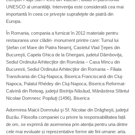
UNESCO al umanităţii. Intervenţia este considerată cea mai
importantă în ceea ce priveşte suprafeţele de piatră din
Europa.
În Romania, compania a furnizat în 2012 materiale pentru
restaurarea unor clădiri- monument printre care: Turnul lui
Ştefan cel Mare din Piatra Neamţ, Castelul Vlad Ţepes din
Bucureşti, Capela Ghica de la Ghergani, judetul Dâmboviţa,
Sediul Ordinului Arhitecţilor din România – Casa Mincu din
Bucuresti, Sediul Ordinului Arhitecţilor din Romania – Filiala
Transilvania din Cluj-Napoca, Biserica Franciscană din Cluj-
Napoca, Palatul Rhédey din Cluj-Napoca, Biserica Reformat-
Calvină din Reteag, judeţul Bistriţa-Năsăud, Mănăstirea Sfântul
Nicolae Domnesc Popăuţi (1496), Biserica
Adormirea Maicii Domnului şi Sf. Nicolae din Drăgheşti, judeţul
Buzău. Filosofia companiei cu privire la responsabilitatea față
de om, se exprimă de asemenea prin atenția pentru una dintre
cele mai evoluate și reprezentative forme ale firii umane: arta.