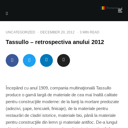
Romanian
▼
UNCATEGORIZED
·
DECEMBER 20, 2012
·
3 MIN READ
Tassullo – retrospectiva anului 2012
Începând cu anul 1909, compania multinaţională Tassullo
produce o gamă largă de materiale de cea mai înaltă calitate
pentru construcţiile moderne: de la lianţi la mortare predozate
(adezivi, şape, tencuieli, finisaje), de la materiale pentru
restaurări de cladiri istorice, materiale bio, până la materiale
pentru construcţiile din lemn şi materiale antifoc. De-a lungul