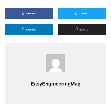
SHARE
TWEET
SHARE
EMAIL
EasyEngineeringMag