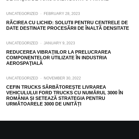
UNCATEGORIZED
·
FEBRUARY 28, 2023
RÃCIREA CU LICHID: SOLUTII PENTRU CENTRELE DE
DATE DESTINATE PROCESÃRII DE ÎNALTÃ DENSITATE
UNCATEGORIZED
·
JANUARY 9, 2023
REDUCEREA VIBRAŢIILOR LA PRELUCRAREA
COMPONENTELOR UTILIZATE ÎN INDUSTRIA
AEROSPAŢIALĂ
UNCATEGORIZED
·
NOVEMBER 30, 2022
CEFIN TRUCKS SĂRBĂTOREȘTE LIVRAREA
VEHICULULUI FORD TRUCKS CU NUMĂRUL 3000 ÎN
ROMÂNIA ȘI SETEAZĂ STRATEGIA PENTRU
URMĂTOARELE 3000 DE UNITĂȚI