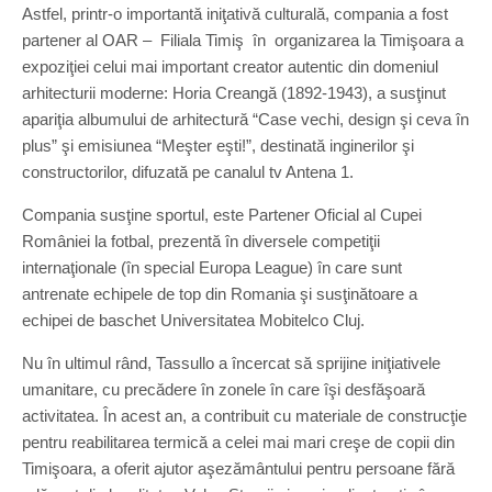
Astfel, printr-o importantă iniţativă culturală, compania a fost
partener al OAR – Filiala Timiş în organizarea la Timişoara a
expoziţiei celui mai important creator autentic din domeniul
arhitecturii moderne: Horia Creangă (1892-1943), a susţinut
apariţia albumului de arhitectură “Case vechi, design şi ceva în
plus” şi emisiunea “Meşter eşti!”, destinată inginerilor şi
constructorilor, difuzată pe canalul tv Antena 1.
Compania susţine sportul, este Partener Oficial al Cupei
României la fotbal, prezentă în diversele competiţii
internaţionale (în special Europa League) în care sunt
antrenate echipele de top din Romania şi susţinătoare a
echipei de baschet Universitatea Mobitelco Cluj.
Nu în ultimul rând, Tassullo a încercat să sprijine iniţiativele
umanitare, cu precădere în zonele în care îşi desfăşoară
activitatea. În acest an, a contribuit cu materiale de construcţie
pentru reabilitarea termică a celei mai mari creşe de copii din
Timişoara, a oferit ajutor aşezământului pentru persoane fără