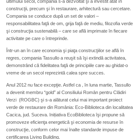
ultimului secol, compania s-a dezvoltat şi a investit atât în
construcţii, precum şi în restaurare, arhitectură sau cercetare.
Compania se conduce după un set de valori –
responsabilitatea faţă de om, grija faţă de mediu, filozofia verde
şi construcţia sustenabilă – care se află imprimate în fiecare
activitate pe care o întreprinde.
Într-un an în care economia şi piaţa construcţiilor se află în
regres, compania Tassullo a reuşit să îşi extindă activitatea,
demonstrând că fidelitatea faţă de principiile care au ghidat-o
vreme de un secol reprezintă calea spre succes.
Anul 2012 nu face excepţie. Astfel ca , în luna martie, Tassullo
a devenit membru “gold” al Consiliului Român pentru Clădiri
Verzi (ROGBC) şi s-a alăturat celui mai important proiect
verde de restaurare din România: Eco-Biblioteca din localitatea
Cacica, jud. Suceva. Inițiativa EcoBiblioteca îşi propune să
promoveze eficienţa energetică şi economia de resurse în
construcţie, conform celor mai înalte standarde impuse de
certificarea Living Building.