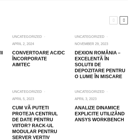
UNCATEGORIZED
·
UNCATEGORIZED
·
APRIL 2, 2024
NOVEMBER 29, 2023
II
CONVERTOARE AC/DC
DEXION ROMÂNIA –
ÎNCORPORATE
EXCELENTÃ ÎN
AIMTEC
SOLUTII DE
DEPOZITARE PENTRU
O LUME ÎN MISCARE
UNCATEGORIZED
·
UNCATEGORIZED
·
APRIL 5, 2023
APRIL 3, 2023
CUM VÃ PUTETI
ANALIZE DINAMICE
PROTEJA CENTRUL
EXPLICITE UTILIZÂND
DE DATE PENTRU
ANSYS WORKBENCH
VIITOR? RACK-UL
MODULAR PENTRU
SERVER VERTIV