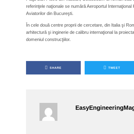
referinţele naţionale se numără Aeroportul Internaţion
Aviatorilor din Bucureşti.
În cele două centre proprii de cercetare, din Italia şi R
arhitectură şi inginerie de calibru internaţional la proiect
domeniul construcţiilor.
SHARE
TWEET
EasyEngineeringMa