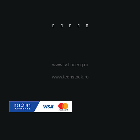
www.tv.fineeng.ro
www.techstock.ro