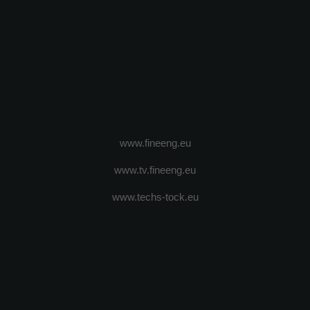
www.fineeng.eu
www.tv.fineeng.eu
www.techs-tock.eu