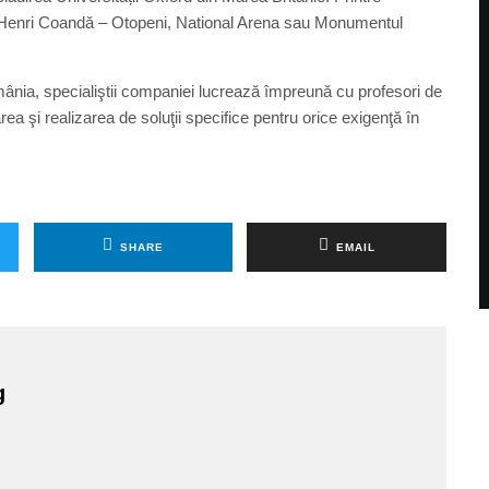
al Henri Coandă – Otopeni, National Arena sau Monumentul
omânia, specialiştii companiei lucrează împreună cu profesori de
area şi realizarea de soluţii specifice pentru orice exigenţă în
SHARE
EMAIL
g