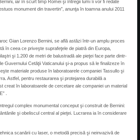
nini, iar în scurt timp Romei şi întregii lumi îi vor fi redate
maiestuos monument din travertin”, anunţa în toamna anului 2011
.
baroc Gian Lorenzo Bernini, se află astăzi într-un amplu proces
tă în ceea ce priveşte suprafeţele de piatră din Europa,
aştri şi 1.200 de metri de balustradă ale pieţei face parte dintr-
le Guvernului Cetăţii Vaticanului şi-a propus să le finalizeze în
eşte materiale produse în laboratoarele companiei Tassullo şi
rra. Astfel, pentru restaurarea şi protejarea durabilă a
ost creat în laboratoarele de cercetare ale companiei un material
E” .
întregul complex monumental conceput şi construit de Bernini:
 fântânile şi obeliscul central al pieţei. Lucrarea ia în considerare
 tehnica scanării cu laser, o metodă precisă şi neinvazivă de