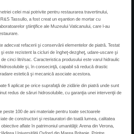
triei celei mai potrivite pentru restaurarea travertinului,
ul R&S Tassullo, a fost creat un eşantion de mortar cu
aboratoarelor ştiinţifice ale Muzeului Vaticanului, care l-au
estaurare.
ecvat refacerii şi conservării elementelor de piatră. Testat
şi este rezistent la cicluri de îngheţ-dezgheţ, udare-uscare şi
 cinci litri/sac. Caracteristica produsului este varul hidraulic
idrosolubile şi, în consecinţă, capabil să reducă drastic
gradare estetică şi mecanică asociate acestora.
fi aplicat pe orice suprafaţă de zidărie din piatră unde sunt
inut redus de săruri hidrosolubile, cu garanţia unei intervenţii de
e peste 100 de ani materiale pentru toate sectoarele
te de constructori şi restauratori din toată lumea, calitatea
r obiective aflate în patrimoniul umanităţii: Arena din Verona,
ădirea Universității Oxford din Marea Britanie. Printre