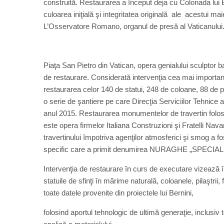
construită. Restaurarea a început deja cu Colonada lui Ber
culoarea iniţială şi integritatea originală ale acestui 
L’Osservatore Romano, organul de presă al Vaticanului
Piaţa San Pietro din Vatican, opera genialului sculptor 
de restaurare. Considerată intervenţia cea mai importan
restaurarea celor 140 de statui, 248 de coloane, 88 de pil
o serie de şantiere pe care Direcţia Serviciilor Tehnice a
anul 2015. Restaurarea monumentelor de travertin folos
este opera firmelor Italiana Construzioni şi Fratelli Nava
travertinului împotriva agenţilor atmosferici şi smog a f
specific care a primit denumirea NURAGHE „SPECIAL
Intervenţia de restaurare în curs de executare vizează 
statuile de sfinţi în mărime naturală, coloanele, pilaştrii,
toate datele provenite din proiectele lui Bernini,
folosind aportul tehnologic de ultimă generaţie, inclusiv