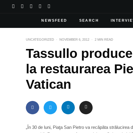
NEWSFEED
SEARCH
INTERVI
UNCATEGORIZED
·
NOVEMBER 6, 2012
·
2 MIN READ
Tassullo produce 
la restaurarea Pie
Vatican
„În 30 de luni, Piaţa San Pietro va recăpăta strălucirea d