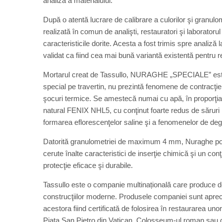
analiză a materialului.
După o atentă lucrare de calibrare a culorilor şi granulome
realizată în comun de analişti, restauratori şi laborator
caracteristicile dorite. Acesta a fost trimis spre analiză l
validat ca fiind cea mai bună variantă existentă pentru r
Mortarul creat de Tassullo, NURAGHE „SPECIALE” este ad
special pe travertin, nu prezintă fenomene de contracţie 
şocuri termice. Se amestecă numai cu apă, în proporţia de
natural FENIX NHL5, cu conţinut foarte redus de săruri h
formarea eflorescenţelor saline şi a fenomenelor de de
Datorită granulometriei de maximum 4 mm, Nuraghe poate 
cerute înalte caracteristici de inserţie chimică şi un conţ
protecţie eficace şi durabile.
Tassullo este o companie multinațională care produce d
construcţiilor moderne. Produsele companiei sunt aprecia
acestora fiind certificată de folosirea în restaurarea uno
Piaţa San Pietro din Vatican, Colosseum-ul roman sau cl