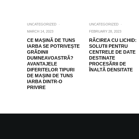
UNCATEGORIZED
·
UNCATEGORIZED
·
MARCH 14, 2023
FEBRUARY 28, 2023
CE MAȘINĂ DE TUNS
RÃCIREA CU LICHID:
IARBA SE POTRIVEȘTE
SOLUTII PENTRU
GRĂDINII
CENTRELE DE DATE
DUMNEAVOASTRĂ?
DESTINATE
AVANTAJELE
PROCESÃRII DE
DIFERITELOR TIPURI
ÎNALTÃ DENSITATE
DE MAȘINI DE TUNS
IARBA DINTR-O
PRIVIRE