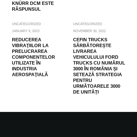
KNÜRR DCM ESTE
RÃSPUNSUL
UNCATEGORIZED
·
UNCATEGORIZED
·
JANUARY 9, 2023
NOVEMBER 30, 2022
REDUCEREA
CEFIN TRUCKS
VIBRAŢIILOR LA
SĂRBĂTOREȘTE
PRELUCRAREA
LIVRAREA
COMPONENTELOR
VEHICULULUI FORD
UTILIZATE ÎN
TRUCKS CU NUMĂRUL
INDUSTRIA
3000 ÎN ROMÂNIA ȘI
AEROSPAŢIALĂ
SETEAZĂ STRATEGIA
PENTRU
URMĂTOARELE 3000
DE UNITĂȚI