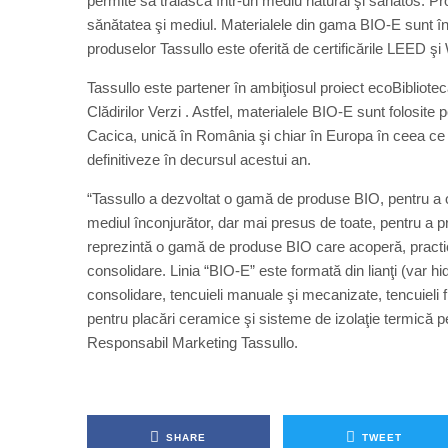
permite să trăiască într-un mediu natural şi sănătos. Pr
sănătatea şi mediul. Materialele din gama BIO-E sunt în î
produselor Tassullo este oferită de certificările LEED ş
Tassullo este partener în ambiţiosul proiect ecoBibliot
Clădirilor Verzi . Astfel, materialele BIO-E sunt folosite 
Cacica, unică în România şi chiar în Europa în ceea ce 
definitiveze în decursul acestui an.
“Tassullo a dezvoltat o gamă de produse BIO, pentru a o
mediul înconjurător, dar mai presus de toate, pentru a pr
reprezintă o gamă de produse BIO care acoperă, practic, 
consolidare. Linia “BIO-E” este formată din lianţi (var hi
consolidare, tencuieli manuale şi mecanizate, tencuieli f
pentru placări ceramice şi sisteme de izolaţie termică p
Responsabil Marketing Tassullo.
SHARE
TWEET