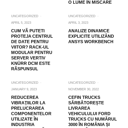
O LUME ÎN MISCARE
UNCATEGORIZED
·
UNCATEGORIZED
·
APRIL 5, 2023
APRIL 3, 2023
CUM VÃ PUTETI
ANALIZE DINAMICE
PROTEJA CENTRUL
EXPLICITE UTILIZÂND
DE DATE PENTRU
ANSYS WORKBENCH
VIITOR? RACK-UL
MODULAR PENTRU
SERVER VERTIV
KNÜRR DCM ESTE
RÃSPUNSUL
UNCATEGORIZED
·
UNCATEGORIZED
·
JANUARY 9, 2023
NOVEMBER 30, 2022
REDUCEREA
CEFIN TRUCKS
VIBRAŢIILOR LA
SĂRBĂTOREȘTE
PRELUCRAREA
LIVRAREA
COMPONENTELOR
VEHICULULUI FORD
UTILIZATE ÎN
TRUCKS CU NUMĂRUL
INDUSTRIA
3000 ÎN ROMÂNIA ȘI