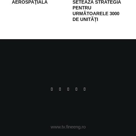
AEROSPAŢIALĂ
SETEAZĂ STRATEGIA
PENTRU
URMĂTOARELE 3000
DE UNITĂȚI
www.tv.fineeng.ro