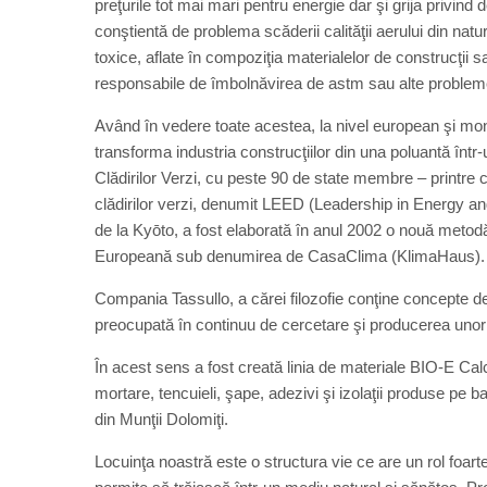
preţurile tot mai mari pentru energie dar şi grija privind
conştientă de problema scăderii calităţii aerului din nat
toxice, aflate în compoziţia materialelor de construcţii 
responsabile de îmbolnăvirea de astm sau alte probleme
Având în vedere toate acestea, la nivel european şi mon
transforma industria construcţiilor din una poluantă într-
Clădirilor Verzi, cu peste 90 de state membre – printre 
clădirilor verzi, denumit LEED (Leadership in Energy 
de la Kyōto, a fost elaborată în anul 2002 o nouă metodă d
Europeană sub denumirea de CasaClima (KlimaHaus).
Compania Tassullo, a cărei filozofie conţine concepte de
preocupată în continuu de cercetare şi producerea unor 
În acest sens a fost creată linia de materiale BIO-E Ca
mortare, tencuieli, şape, adezivi şi izolaţii produse pe 
din Munţii Dolomiţi.
Locuinţa noastră este o structura vie ce are un rol foarte