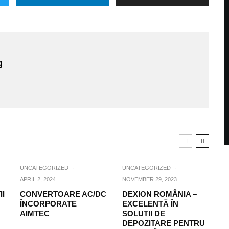
g
UNCATEGORIZED
·
UNCATEGORIZED
·
APRIL 2, 2024
NOVEMBER 29, 2023
II
CONVERTOARE AC/DC
DEXION ROMÂNIA –
ÎNCORPORATE
EXCELENTÃ ÎN
AIMTEC
SOLUTII DE
DEPOZITARE PENTRU