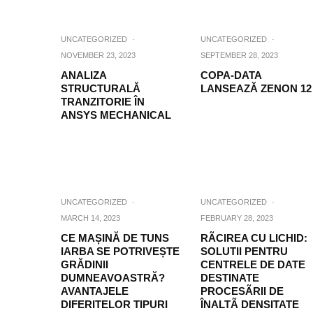
UNCATEGORIZED
·
UNCATEGORIZED
·
NOVEMBER 23, 2023
SEPTEMBER 28, 2023
ANALIZA
COPA-DATA
STRUCTURALĂ
LANSEAZĂ ZENON 12
TRANZITORIE ÎN
ANSYS MECHANICAL
UNCATEGORIZED
·
UNCATEGORIZED
·
MARCH 14, 2023
FEBRUARY 28, 2023
CE MAȘINĂ DE TUNS
RÃCIREA CU LICHID:
IARBA SE POTRIVEȘTE
SOLUTII PENTRU
GRĂDINII
CENTRELE DE DATE
DUMNEAVOASTRĂ?
DESTINATE
AVANTAJELE
PROCESÃRII DE
DIFERITELOR TIPURI
ÎNALTÃ DENSITATE