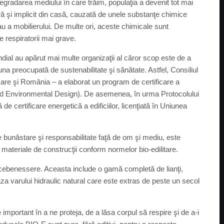
 degradarea mediului în care trăim, populaţia a devenit tot mai
ură şi implicit din casă, cauzată de unele substanţe chimice
sau a mobilierului. De multe ori, aceste chimicale sunt
 respiratorii mai grave.
dial au apărut mai multe organizaţii al căror scop este de a
una preocupată de sustenabilitate şi sănătate. Astfel, Consiliul
care şi România – a elaborat un program de certificare a
and Environmental Design). De asemenea, în urma Protocolului
e certificare energetică a edificiilor, licenţiată în Uniunea
 bunăstare şi responsabilitate faţă de om şi mediu, este
materiale de construcţii conform normelor bio-edilitare.
lcebenessere. Aceasta include o gamă completă de lianţi,
baza varului hidraulic natural care este extras de peste un secol
 important în a ne proteja, de a lăsa corpul să respire şi de a-i