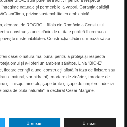
odusele BIO-E sunt pure, fără aditivi, pentru a respecta
ntregime naturale şi permeabile la vapori. Garanţia calităţii
i WCasaClima, privind sustenabilitatea ambientală.
eca, demarat de ROGBC – filiala din România a Consiliului
pentru construcţia unei clădiri de utilitate publică în comuna
priveşte sustenabilitatea. Construcţia clădirii urmează să se
feri casei o natură mai bună, pentru a proteja şi respecta
oteja omul şi a-i oferi un ambient sănătos. Linia “BIO-E”
fiecare cerinţă a unei construcţii aflată în faza de finisare sau
draulic natural, var hidratat), mortare de zidărie şi mortare de
ine şi finisaje minerale, şape brute şi şape de umplere, adezivi
e bază de plută naturală”, a declarat Cezar Margine,
SHARE
EMAIL