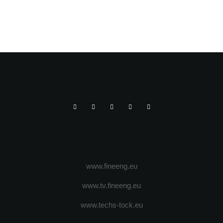
www.fineeng.eu
www.tv.fineeng.eu
www.techs-tock.eu