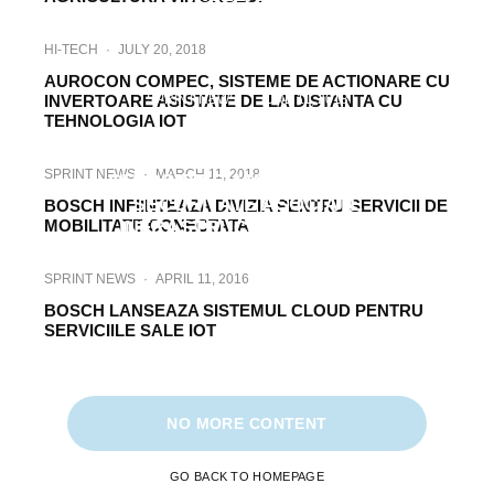
HI-TECH
·
JULY 20, 2018
AUROCON COMPEC, SISTEME DE ACTIONARE CU
INVERTOARE ASISTATE DE LA DISTANTA CU
SPRINT NEWS
·
JUNE 11, 2018
TEHNOLOGIA IOT
MICRO CENTRELE DE DATE AJUTA
COMPANIILE SA ELIMINE INTARZIERILE
SPRINT NEWS
·
MARCH 11, 2018
SI POSIBILE AMENINTARI DE
SECURITATE ASOCIATE
BOSCH INFIINTEAZA DIVIZIA PENTRU SERVICII DE
MOBILITATE CONECTATA
INFRASTRUCTURII CLOUD
SPRINT NEWS
·
APRIL 11, 2016
BOSCH LANSEAZA SISTEMUL CLOUD PENTRU
SERVICIILE SALE IOT
NO MORE CONTENT
GO BACK TO HOMEPAGE