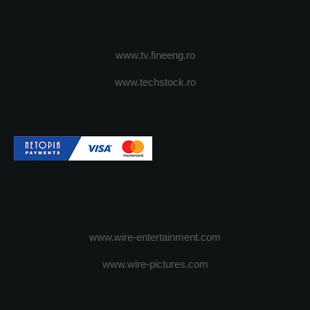
www.tv.fineeng.ro
www.techstock.ro
www.wire-entertainment.com
www.wire-pictures.com