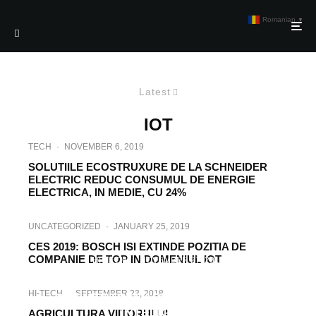
Romanian
▼
Latest
IOT
TECH
·
NOVEMBER 6, 2019
SOLUTIILE ECOSTRUXURE DE LA SCHNEIDER
ELECTRIC REDUC CONSUMUL DE ENERGIE
ELECTRICA, IN MEDIE, CU 24%
UNCATEGORIZED
·
JANUARY 25, 2019
CES 2019: BOSCH ISI EXTINDE POZITIA DE
COMPANIE DE TOP IN DOMENIUL IOT
HI-TECH
·
NOVEMBER 27, 2018
SOLUTII INTELIGENTE DE LA TE
HI-TECH
·
SEPTEMBER 23, 2018
CONNECTIVITY PENTRU ORASUL
INTELIGENT
AGRICULTURA VIITORULUI