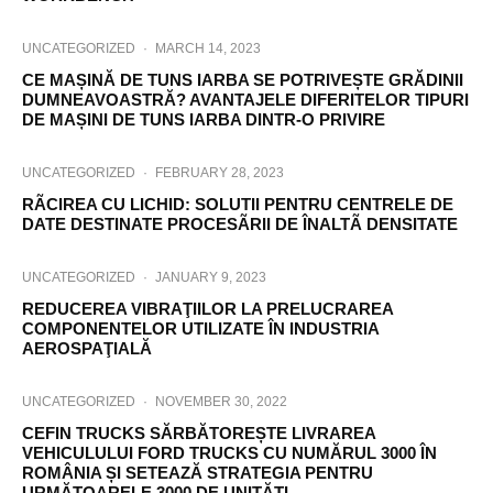
UNCATEGORIZED
·
MARCH 14, 2023
CE MAȘINĂ DE TUNS IARBA SE POTRIVEȘTE GRĂDINII
DUMNEAVOASTRĂ? AVANTAJELE DIFERITELOR TIPURI
DE MAȘINI DE TUNS IARBA DINTR-O PRIVIRE
UNCATEGORIZED
·
FEBRUARY 28, 2023
RÃCIREA CU LICHID: SOLUTII PENTRU CENTRELE DE
DATE DESTINATE PROCESÃRII DE ÎNALTÃ DENSITATE
UNCATEGORIZED
·
JANUARY 9, 2023
REDUCEREA VIBRAŢIILOR LA PRELUCRAREA
COMPONENTELOR UTILIZATE ÎN INDUSTRIA
AEROSPAŢIALĂ
UNCATEGORIZED
·
NOVEMBER 30, 2022
CEFIN TRUCKS SĂRBĂTOREȘTE LIVRAREA
VEHICULULUI FORD TRUCKS CU NUMĂRUL 3000 ÎN
ROMÂNIA ȘI SETEAZĂ STRATEGIA PENTRU
URMĂTOARELE 3000 DE UNITĂȚI