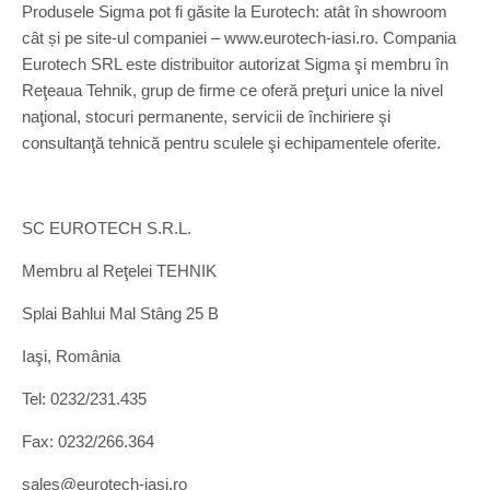
Produsele Sigma pot fi găsite la Eurotech: atât în showroom
cât și pe site-ul companiei – www.eurotech-iasi.ro. Compania
Eurotech SRL este distribuitor autorizat Sigma şi membru în
Reţeaua Tehnik, grup de firme ce oferă preţuri unice la nivel
naţional, stocuri permanente, servicii de închiriere şi
consultanţă tehnică pentru sculele şi echipamentele oferite.
SC EUROTECH S.R.L.
Membru al Reţelei TEHNIK
Splai Bahlui Mal Stâng 25 B
Iaşi, România
Tel: 0232/231.435
Fax: 0232/266.364
sales@eurotech-iasi.ro