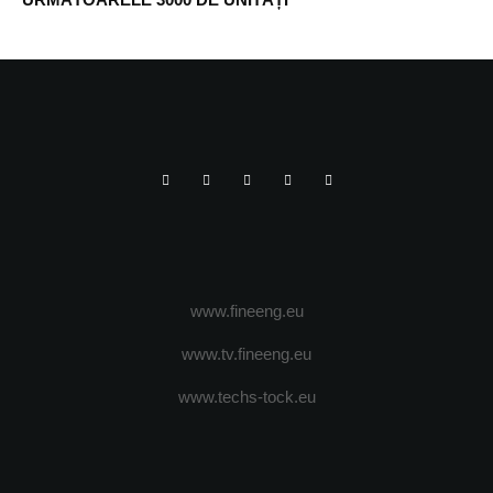
www.fineeng.eu
www.tv.fineeng.eu
www.techs-tock.eu