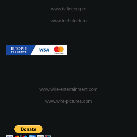
www.tv.fineeng.ro
www.techstock.ro
www.wire-entertainment.com
www.wire-pictures.com