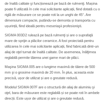
de înaltă calitate şi funcționează pe bază de rulmenţi. Mașina
poate fi utilizată în cele mai solicitante aplicații, fiind dotată cu o
riglă de măsurare ce se poate roti la un unghi de 45°. Are
dimensiuni compacte, putându-se demonta și transporta cu
ușurință, fiind ideală pentru meseriaşii profesionişti.
SIGMA 003D2 rulează pe bază rulmenţi și are o suprafaţă
mare de sprijin a plăcilor ceramice. A fost proiectată pentru
utilizarea în cele mai solicitante aplicații, fiind fabricată dintr-un
aliaj de oţel turnat de înaltă calitate. De asemenea, înălţimea
reglabilă permite tăierea unei game mari de plăci.
Maşina SIGMA 005 are o lungime maximă de tăiere de 500
mm şi o grosime maximă de 20 mm. În plus, aceasta este
precisă, ușor de utilizat și are o greutate redusă.
Modelul SIGMA 007F are o structură din aliaj de aluminiu şi
oţel, bara de măsurare este reglabilă și se poate roti în ambele
direcții. Este ușor de utilizat și are o greutate redusă.