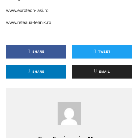
www.eurotech-iasi.ro
www.reteaua-tehnik.ro
SHARE
TWEET
SHARE
EMAIL