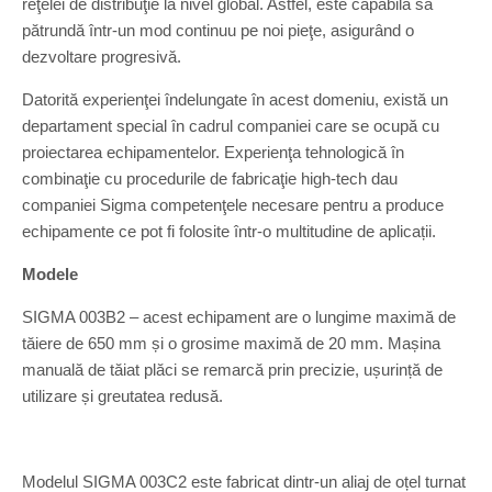
reţelei de distribuţie la nivel global. Astfel, este capabilă să
pătrundă într-un mod continuu pe noi pieţe, asigurând o
dezvoltare progresivă.
Datorită experienţei îndelungate în acest domeniu, există un
departament special în cadrul companiei care se ocupă cu
proiectarea echipamentelor. Experienţa tehnologică în
combinaţie cu procedurile de fabricaţie high-tech dau
companiei Sigma competenţele necesare pentru a produce
echipamente ce pot fi folosite într-o multitudine de aplicații.
Modele
SIGMA 003B2 – acest echipament are o lungime maximă de
tăiere de 650 mm și o grosime maximă de 20 mm. Mașina
manuală de tăiat plăci se remarcă prin precizie, ușurință de
utilizare și greutatea redusă.
Modelul SIGMA 003C2 este fabricat dintr-un aliaj de oțel turnat