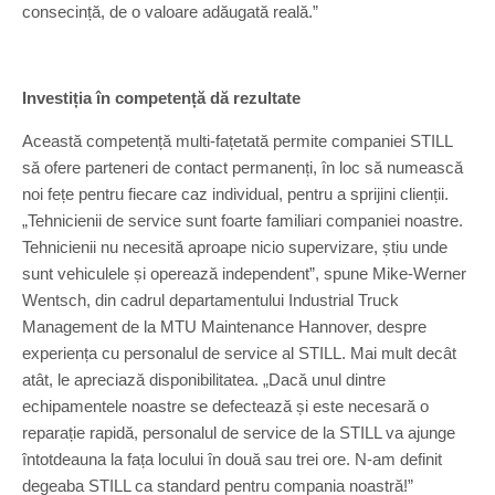
consecință, de o valoare adăugată reală.”
Investiția în competență dă rezultate
Această competență multi-fațetată permite companiei STILL
să ofere parteneri de contact permanenți, în loc să numească
noi fețe pentru fiecare caz individual, pentru a sprijini clienții.
„Tehnicienii de service sunt foarte familiari companiei noastre.
Tehnicienii nu necesită aproape nicio supervizare, știu unde
sunt vehiculele și operează independent”, spune Mike-Werner
Wentsch, din cadrul departamentului Industrial Truck
Management de la MTU Maintenance Hannover, despre
experiența cu personalul de service al STILL. Mai mult decât
atât, le apreciază disponibilitatea. „Dacă unul dintre
echipamentele noastre se defectează și este necesară o
reparație rapidă, personalul de service de la STILL va ajunge
întotdeauna la fața locului în două sau trei ore. N-am definit
degeaba STILL ca standard pentru compania noastră!”