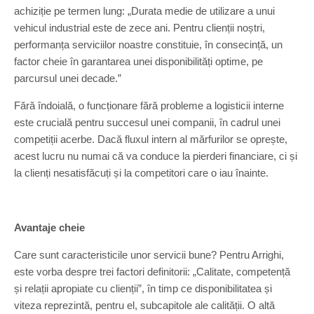
achiziție pe termen lung: „Durata medie de utilizare a unui
vehicul industrial este de zece ani. Pentru clienții noștri,
performanța serviciilor noastre constituie, în consecință, un
factor cheie în garantarea unei disponibilități optime, pe
parcursul unei decade.”
Fără îndoială, o funcționare fără probleme a logisticii interne
este crucială pentru succesul unei companii, în cadrul unei
competiții acerbe. Dacă fluxul intern al mărfurilor se oprește,
acest lucru nu numai că va conduce la pierderi financiare, ci și
la clienți nesatisfăcuți și la competitori care o iau înainte.
Avantaje cheie
Care sunt caracteristicile unor servicii bune? Pentru Arrighi,
este vorba despre trei factori definitorii: „Calitate, competență
și relații apropiate cu clienții”, în timp ce disponibilitatea și
viteza reprezintă, pentru el, subcapitole ale calității. O altă