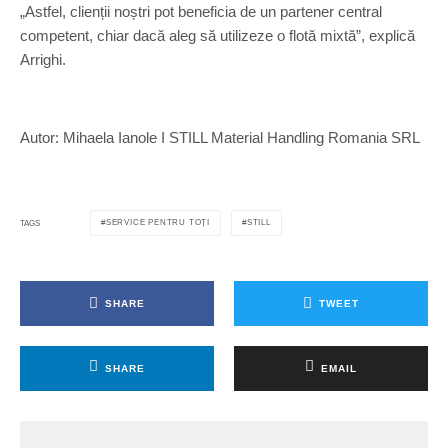
„Astfel, clienții noștri pot beneficia de un partener central
competent, chiar dacă aleg să utilizeze o flotă mixtă”, explică
Arrighi.
Autor: Mihaela Ianole I STILL Material Handling Romania SRL
SERVICE PENTRU TOȚI
STILL
TAGS
SHARE
TWEET
SHARE
EMAIL