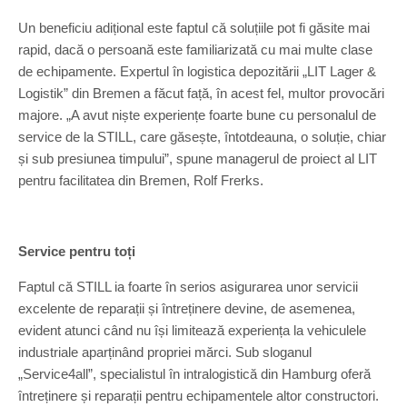
Un beneficiu adițional este faptul că soluțiile pot fi găsite mai
rapid, dacă o persoană este familiarizată cu mai multe clase
de echipamente. Expertul în logistica depozitării „LIT Lager &
Logistik” din Bremen a făcut față, în acest fel, multor provocări
majore. „A avut niște experiențe foarte bune cu personalul de
service de la STILL, care găsește, întotdeauna, o soluție, chiar
și sub presiunea timpului”, spune managerul de proiect al LIT
pentru facilitatea din Bremen, Rolf Frerks.
Service pentru toți
Faptul că STILL ia foarte în serios asigurarea unor servicii
excelente de reparații și întreținere devine, de asemenea,
evident atunci când nu își limitează experiența la vehiculele
industriale aparținând propriei mărci. Sub sloganul
„Service4all”, specialistul în intralogistică din Hamburg oferă
întreținere și reparații pentru echipamentele altor constructori.