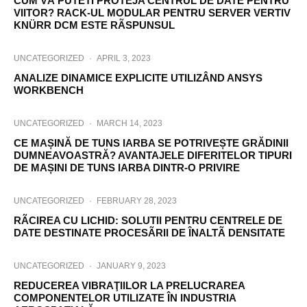
CUM VÃ PUTETI PROTEJA CENTRUL DE DATE PENTRU
VIITOR? RACK-UL MODULAR PENTRU SERVER VERTIV
KNÜRR DCM ESTE RÃSPUNSUL
UNCATEGORIZED
·
APRIL 3, 2023
ANALIZE DINAMICE EXPLICITE UTILIZÂND ANSYS
WORKBENCH
UNCATEGORIZED
·
MARCH 14, 2023
CE MAȘINĂ DE TUNS IARBA SE POTRIVEȘTE GRĂDINII
DUMNEAVOASTRĂ? AVANTAJELE DIFERITELOR TIPURI
DE MAȘINI DE TUNS IARBA DINTR-O PRIVIRE
UNCATEGORIZED
·
FEBRUARY 28, 2023
RÃCIREA CU LICHID: SOLUTII PENTRU CENTRELE DE
DATE DESTINATE PROCESÃRII DE ÎNALTÃ DENSITATE
UNCATEGORIZED
·
JANUARY 9, 2023
REDUCEREA VIBRAŢIILOR LA PRELUCRAREA
COMPONENTELOR UTILIZATE ÎN INDUSTRIA