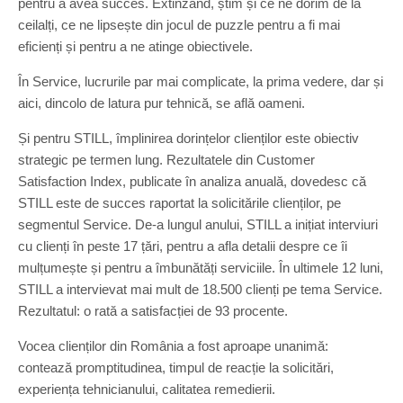
pentru a avea succes. Extinzând, știm și ce ne dorim de la
ceilalți, ce ne lipsește din jocul de puzzle pentru a fi mai
eficienți și pentru a ne atinge obiectivele.
În Service, lucrurile par mai complicate, la prima vedere, dar și
aici, dincolo de latura pur tehnică, se află oameni.
Și pentru STILL, împlinirea dorințelor clienților este obiectiv
strategic pe termen lung. Rezultatele din Customer
Satisfaction Index, publicate în analiza anuală, dovedesc că
STILL este de succes raportat la solicitările clienților, pe
segmentul Service. De-a lungul anului, STILL a inițiat interviuri
cu clienți în peste 17 țări, pentru a afla detalii despre ce îi
mulțumește și pentru a îmbunătăți serviciile. În ultimele 12 luni,
STILL a intervievat mai mult de 18.500 clienți pe tema Service.
Rezultatul: o rată a satisfacției de 93 procente.
Vocea clienților din România a fost aproape unanimă:
contează promptitudinea, timpul de reacție la solicitări,
experiența tehnicianului, calitatea remedierii.