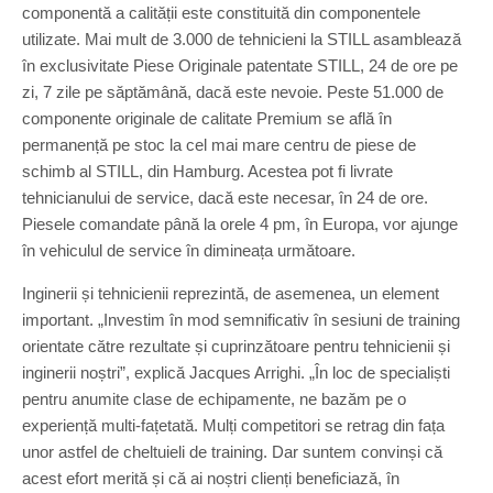
componentă a calității este constituită din componentele
utilizate. Mai mult de 3.000 de tehnicieni la STILL asamblează
în exclusivitate Piese Originale patentate STILL, 24 de ore pe
zi, 7 zile pe săptămână, dacă este nevoie. Peste 51.000 de
componente originale de calitate Premium se află în
permanență pe stoc la cel mai mare centru de piese de
schimb al STILL, din Hamburg. Acestea pot fi livrate
tehnicianului de service, dacă este necesar, în 24 de ore.
Piesele comandate până la orele 4 pm, în Europa, vor ajunge
în vehiculul de service în dimineața următoare.
Inginerii și tehnicienii reprezintă, de asemenea, un element
important. „Investim în mod semnificativ în sesiuni de training
orientate către rezultate și cuprinzătoare pentru tehnicienii și
inginerii noștri”, explică Jacques Arrighi. „În loc de specialiști
pentru anumite clase de echipamente, ne bazăm pe o
experiență multi-fațetată. Mulți competitori se retrag din fața
unor astfel de cheltuieli de training. Dar suntem convinși că
acest efort merită și că ai noștri clienți beneficiază, în