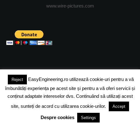
www.wire-pictures.com
EasyEngineering.ro utilizează cookie-uri pentru a vă
Reject
(c) 2024 - FineEngineeringMagazine. All rights reserved.
îmbunătăți experiența pe acest site și pentru a vă oferi servicii și
DESPRE NOI
ADVERTISING
JOBS
DESPRE COOKIES
conținut adaptate intereselor dvs. Continuând să utilizați acest
site, sunteți de acord cu utilizarea cookie-urilor.
Accept
POLITICA DE CONFIDENTIALITATE
TERMENI SI CONDITII
Despre cookies
Settings