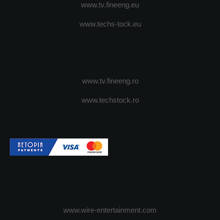
www.tv.fineeng.eu
www.techs-tock.eu
www.tv.fineeng.ro
www.techstock.ro
www.wire-entertainment.com