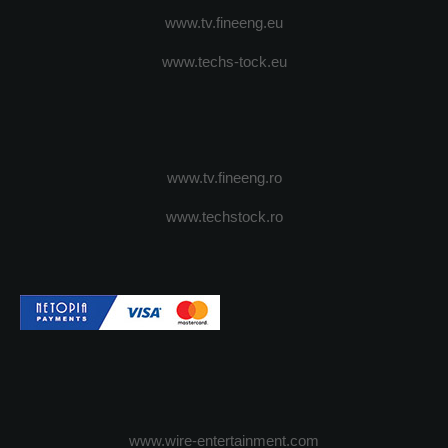
www.tv.fineeng.eu
www.techs-tock.eu
www.tv.fineeng.ro
www.techstock.ro
www.wire-entertainment.com