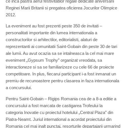
ce inca pastra aerul festivitatilor regale dedicate aniversarii
Reginei Marii Britanii si pregatea oficierea Jocurilor Olimpice
2012.
La eveniment au fost prezenti peste 350 de invitati –
personalitati importante din lumea internationala a
constructorilor si arhitectilor, editorialisti, alaturi de
reprezentanti ai comunitatii Saint-Gobain din peste 30 de tari
ale lumii. Au avut ocazia sa se intalneasca la cel mai mare
eveniment „Gypsum Trophy” organizat vreodata, sa
interactioneze si sa se familiarizeze cu cele 66 de proiecte
competitoare. In plus, fiecarui participant i-a fost inmanat un
premiu de recunoastere pentru clasarea in faza internationala
a concursului.
Pentru Saint-Gobain – Rigips Romania cea de a 8-a editie a
concursului a fost marcata de castigarea Trofeului la
categoria Inovatie cu proiectul hotelului „Central Plaza” din
Piatra-Neamt. Juriul international a acordat proiectului din
Romania cel mai inalt punctaj, resorturile departajarii urmarind