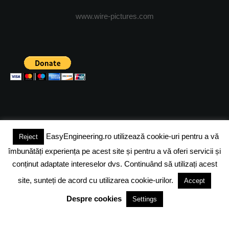
www.wire-pictures.com
EasyEngineering.ro utilizează cookie-uri pentru a vă
Reject
(c) 2024 - FineEngineeringMagazine. All rights reserved.
îmbunătăți experiența pe acest site și pentru a vă oferi servicii și
DESPRE NOI
ADVERTISING
JOBS
DESPRE COOKIES
conținut adaptate intereselor dvs. Continuând să utilizați acest
site, sunteți de acord cu utilizarea cookie-urilor.
Accept
POLITICA DE CONFIDENTIALITATE
TERMENI SI CONDITII
Despre cookies
Settings