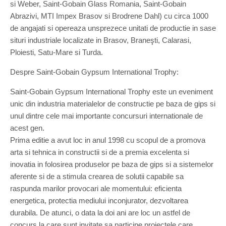
si Weber, Saint-Gobain Glass Romania, Saint-Gobain
Abrazivi, MTI Impex Brasov si Brodrene Dahl) cu circa 1000
de angajati si opereaza unsprezece unitati de productie in sase
situri industriale localizate in Brasov, Braneşti, Calarasi,
Ploiesti, Satu-Mare si Turda.
Despre Saint-Gobain Gypsum International Trophy:
Saint-Gobain Gypsum International Trophy este un eveniment
unic din industria materialelor de constructie pe baza de gips si
unul dintre cele mai importante concursuri internationale de
acest gen.
Prima editie a avut loc in anul 1998 cu scopul de a promova
arta si tehnica in constructii si de a premia excelenta si
inovatia in folosirea produselor pe baza de gips si a sistemelor
aferente si de a stimula crearea de solutii capabile sa
raspunda marilor provocari ale momentului: eficienta
energetica, protectia mediului inconjurator, dezvoltarea
durabila. De atunci, o data la doi ani are loc un astfel de
concurs la care sunt invitate sa participe proiectele care