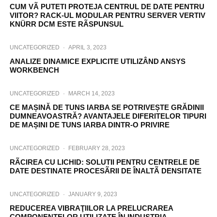
CUM VÃ PUTETI PROTEJA CENTRUL DE DATE PENTRU
VIITOR? RACK-UL MODULAR PENTRU SERVER VERTIV
KNÜRR DCM ESTE RÃSPUNSUL
UNCATEGORIZED
·
APRIL 3, 2023
ANALIZE DINAMICE EXPLICITE UTILIZÂND ANSYS
WORKBENCH
UNCATEGORIZED
·
MARCH 14, 2023
CE MAȘINĂ DE TUNS IARBA SE POTRIVEȘTE GRĂDINII
DUMNEAVOASTRĂ? AVANTAJELE DIFERITELOR TIPURI
DE MAȘINI DE TUNS IARBA DINTR-O PRIVIRE
UNCATEGORIZED
·
FEBRUARY 28, 2023
RÃCIREA CU LICHID: SOLUTII PENTRU CENTRELE DE
DATE DESTINATE PROCESÃRII DE ÎNALTÃ DENSITATE
UNCATEGORIZED
·
JANUARY 9, 2023
REDUCEREA VIBRAŢIILOR LA PRELUCRAREA
COMPONENTELOR UTILIZATE ÎN INDUSTRIA