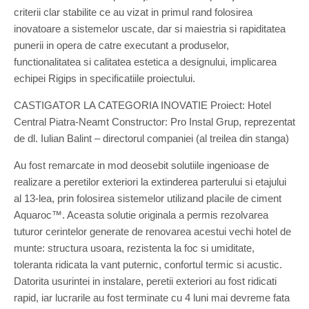
criterii clar stabilite ce au vizat in primul rand folosirea
inovatoare a sistemelor uscate, dar si maiestria si rapiditatea
punerii in opera de catre executant a produselor,
functionalitatea si calitatea estetica a designului, implicarea
echipei Rigips in specificatiile proiectului.
CASTIGATOR LA CATEGORIA INOVATIE Proiect: Hotel
Central Piatra-Neamt Constructor: Pro Instal Grup, reprezentat
de dl. Iulian Balint – directorul companiei (al treilea din stanga)
Au fost remarcate in mod deosebit solutiile ingenioase de
realizare a peretilor exteriori la extinderea parterului si etajului
al 13-lea, prin folosirea sistemelor utilizand placile de ciment
Aquaroc™. Aceasta solutie originala a permis rezolvarea
tuturor cerintelor generate de renovarea acestui vechi hotel de
munte: structura usoara, rezistenta la foc si umiditate,
toleranta ridicata la vant puternic, confortul termic si acustic.
Datorita usurintei in instalare, peretii exteriori au fost ridicati
rapid, iar lucrarile au fost terminate cu 4 luni mai devreme fata