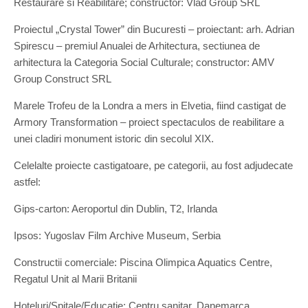
Restaurare si Reabilitare; constructor: Vlad Group SRL
Proiectul „Crystal Tower” din Bucuresti – proiectant: arh. Adrian
Spirescu – premiul Anualei de Arhitectura, sectiunea de
arhitectura la Categoria Social Culturale; constructor: AMV
Group Construct SRL
Marele Trofeu de la Londra a mers in Elvetia, fiind castigat de
Armory Transformation – proiect spectaculos de reabilitare a
unei cladiri monument istoric din secolul XIX.
Celelalte proiecte castigatoare, pe categorii, au fost adjudecate
astfel:
Gips-carton: Aeroportul din Dublin, T2, Irlanda
Ipsos: Yugoslav Film Archive Museum, Serbia
Constructii comerciale: Piscina Olimpica Aquatics Centre,
Regatul Unit al Marii Britanii
Hoteluri/Spitale/Educatie: Centru sanitar, Danemarca