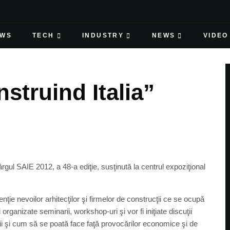
EWS
TECH
INDUSTRY
NEWS
VIDEO
struind Italia”
ârgul SAIE 2012, a 48-a ediţie, susţinută la centrul expoziţional
ie nevoilor arhitecţilor şi firmelor de construcţii ce se ocupă
 organizate seminarii, workshop-uri şi vor fi iniţiate discuţii
i şi cum să se poată face faţă provocărilor economice şi de