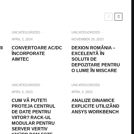
UNCATEGORIZED
·
UNCATEGORIZED
·
APRIL 2, 2024
NOVEMBER 29, 2023
II
CONVERTOARE AC/DC
DEXION ROMÂNIA –
ÎNCORPORATE
EXCELENTÃ ÎN
AIMTEC
SOLUTII DE
DEPOZITARE PENTRU
O LUME ÎN MISCARE
UNCATEGORIZED
·
UNCATEGORIZED
·
APRIL 5, 2023
APRIL 3, 2023
CUM VÃ PUTETI
ANALIZE DINAMICE
PROTEJA CENTRUL
EXPLICITE UTILIZÂND
DE DATE PENTRU
ANSYS WORKBENCH
VIITOR? RACK-UL
MODULAR PENTRU
SERVER VERTIV