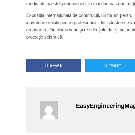
mediu ale acestei perioade dificile în industria construcţii
Expoziţia internaţională de construcţii, un forum pentru 
inovatoare soluţii pentru profesioniştii din industrie s
renovarea clădirilor urbane şi rezidenţiale dar şi pe sus
protecţie seismică.
SHARE
TWEET
EasyEngineeringMa