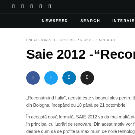
NEWSFEED
SEARCH
INTERVI
UNCATEGORIZED
·
NOVEMBER 6, 2012
·
1 MIN READ
Saie 2012 -“Recon
„Reconstruind Italia”, acesta este sloganul ales pentru t
din Bologna, începând cu 18 până pe 21 octombrie.
În această nouă formulă, SAIE 2012 va da mai multă atenţ
în principal cu lucrări de renovare. Din acest motiv vor fi
despre cum să se profite la maximum de noile tehnologi