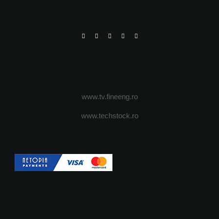
www.tv.fineeng.ro
www.techstock.ro