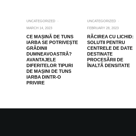
UNCATEGORIZED
·
UNCATEGORIZED
·
MARCH 14, 2023
FEBRUARY 28, 2023
CE MAȘINĂ DE TUNS
RÃCIREA CU LICHID:
IARBA SE POTRIVEȘTE
SOLUTII PENTRU
GRĂDINII
CENTRELE DE DATE
DUMNEAVOASTRĂ?
DESTINATE
AVANTAJELE
PROCESÃRII DE
DIFERITELOR TIPURI
ÎNALTÃ DENSITATE
DE MAȘINI DE TUNS
IARBA DINTR-O
PRIVIRE