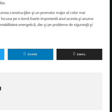
lor.
lumea construcţiilor şi un promotor major al celor mai
e va focusa pe o temă foarte importantă anul acesta şi anume
tenabilitatea energetică, dar şi pe probleme de siguranţă şi
SHARE
EMAIL
g