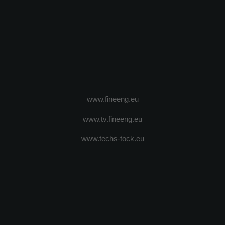
www.fineeng.eu
www.tv.fineeng.eu
www.techs-tock.eu