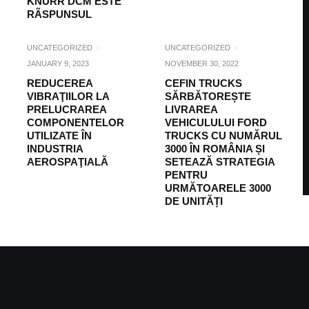
KNÜRR DCM ESTE
RÃSPUNSUL
UNCATEGORIZED
·
UNCATEGORIZED
·
JANUARY 9, 2023
NOVEMBER 30, 2022
REDUCEREA
CEFIN TRUCKS
VIBRAŢIILOR LA
SĂRBĂTOREȘTE
PRELUCRAREA
LIVRAREA
COMPONENTELOR
VEHICULULUI FORD
UTILIZATE ÎN
TRUCKS CU NUMĂRUL
INDUSTRIA
3000 ÎN ROMÂNIA ȘI
AEROSPAŢIALĂ
SETEAZĂ STRATEGIA
PENTRU
URMĂTOARELE 3000
DE UNITĂȚI