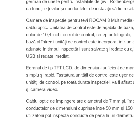
german de unelte pentru instalațiile de ţevi: Rothenbe
ca funcţiile ţevilor şi conductelor de instalaţii să fie res
Camera de inspecţie pentru ţevi ROCAM 3 Multimedia est
cablu optic. Unitatea de control este detaşabilă de bază,
color de 10,4 inch, cu rol de control, receptor fotografii
bază al întregii unităţi de control este încorporat într-un
adunate în timpul inspectării sunt salvate şi redate cu aju
USB şi redate imediat.
Ecranul de tip TFT LCD, de dimensiuni suficient de mari, 
simplu şi rapid. Tastatura unității de control este uşor de 
unităţii de control, pe toată durata inspecţiei, va fi afiş
şi camera video.
Cablul optic de împingere are diametrul de 7 mm şi, îm
conductelor de dimensiuni cuprinse între 50 mm şi 15
utilizatorii pot inspecta conducte de până la un diamet