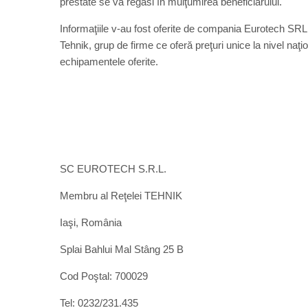
prestate se va regăsi în mulţumirea beneficiarului.
Informaţiile v-au fost oferite de compania Eurotech SRL
Tehnik, grup de firme ce oferă preţuri unice la nivel naţ
echipamentele oferite.
SC EUROTECH S.R.L.
Membru al Reţelei TEHNIK
Iaşi, România
Splai Bahlui Mal Stâng 25 B
Cod Poştal: 700029
Tel: 0232/231.435