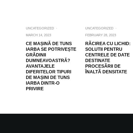
UNCATEGORIZED
·
UNCATEGORIZED
·
MARCH 14, 2023
FEBRUARY 28, 2023
CE MAȘINĂ DE TUNS
RÃCIREA CU LICHID:
IARBA SE POTRIVEȘTE
SOLUTII PENTRU
GRĂDINII
CENTRELE DE DATE
DUMNEAVOASTRĂ?
DESTINATE
AVANTAJELE
PROCESÃRII DE
DIFERITELOR TIPURI
ÎNALTÃ DENSITATE
DE MAȘINI DE TUNS
IARBA DINTR-O
PRIVIRE