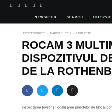
NEWSFEED
SEARCH
INTERVI
UNCATEGORIZED
·
MARCH 31, 2014
·
2 MIN READ
ROCAM 3 MULTI
DISPOZITIVUL D
DE LA ROTHEN
Inspectarea ţevilor şi localizarea punctelor de blocaj c