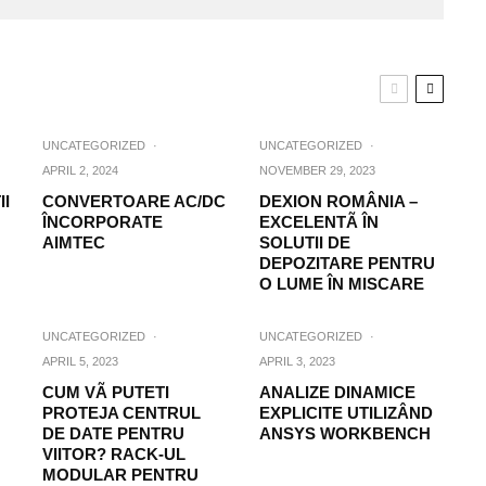
UNCATEGORIZED
·
UNCATEGORIZED
·
APRIL 2, 2024
NOVEMBER 29, 2023
II
CONVERTOARE AC/DC
DEXION ROMÂNIA –
ÎNCORPORATE
EXCELENTÃ ÎN
AIMTEC
SOLUTII DE
DEPOZITARE PENTRU
O LUME ÎN MISCARE
UNCATEGORIZED
·
UNCATEGORIZED
·
APRIL 5, 2023
APRIL 3, 2023
CUM VÃ PUTETI
ANALIZE DINAMICE
PROTEJA CENTRUL
EXPLICITE UTILIZÂND
DE DATE PENTRU
ANSYS WORKBENCH
VIITOR? RACK-UL
MODULAR PENTRU