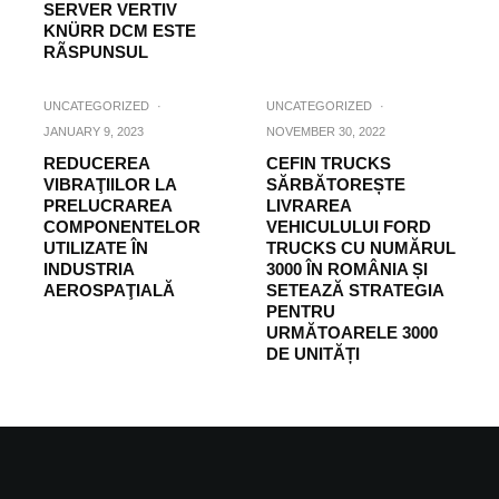
SERVER VERTIV
KNÜRR DCM ESTE
RÃSPUNSUL
UNCATEGORIZED
·
UNCATEGORIZED
·
JANUARY 9, 2023
NOVEMBER 30, 2022
REDUCEREA
CEFIN TRUCKS
VIBRAŢIILOR LA
SĂRBĂTOREȘTE
PRELUCRAREA
LIVRAREA
COMPONENTELOR
VEHICULULUI FORD
UTILIZATE ÎN
TRUCKS CU NUMĂRUL
INDUSTRIA
3000 ÎN ROMÂNIA ȘI
AEROSPAŢIALĂ
SETEAZĂ STRATEGIA
PENTRU
URMĂTOARELE 3000
DE UNITĂȚI