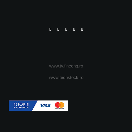
www.tv.fineeng.ro
www.techstock.ro