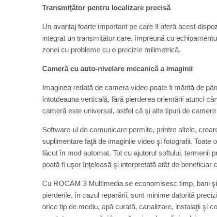
Transmiţător pentru localizare precisă
Un avantaj foarte important pe care îl oferă acest dispozi
integrat un transmițător care, împreună cu echipamentul 
zonei cu probleme cu o precizie milimetrică.
Cameră cu auto-nivelare mecanică a imaginii
Imaginea redată de camera video poate fi mărită de până 
întotdeauna verticală, fără pierderea orientării atunci c
cameră este universal, astfel că şi alte tipuri de camere 
Software-ul de comunicare permite, printre altele, crearea
suplimentare faţă de imaginile video şi fotografii. Toate obs
făcut în mod automat. Tot cu ajutorul softului, termenii pre
poată fi uşor înţeleasă şi interpretată atât de beneficiar c
Cu ROCAM 3 Multimedia se economisesc timp, bani şi for
pierderile, în cazul reparării, sunt minime datorită preci
orice tip de mediu, apă curată, canalizare, instalaţii şi 