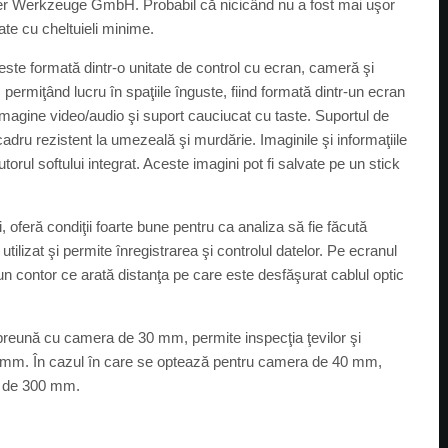
rger Werkzeuge GmbH. Probabil că nicicând nu a fost mai uşor
etate cu cheltuieli minime.
e formată dintr-o unitate de control cu ecran, cameră şi
 permiţând lucru în spaţiile înguste, fiind formată dintr-un ecran
, imagine video/audio şi suport cauciucat cu taste. Suportul de
 cadru rezistent la umezeală şi murdărie. Imaginile şi informaţiile
torul softului integrat. Aceste imagini pot fi salvate pe un stick
oferă condiţii foarte bune pentru ca analiza să fie făcută
utilizat şi permite înregistrarea şi controlul datelor. Pe ecranul
at un contor ce arată distanţa pe care este desfăşurat cablul optic
preună cu camera de 30 mm, permite inspecţia ţevilor şi
0 mm. În cazul în care se optează pentru camera de 40 mm,
ru de 300 mm.