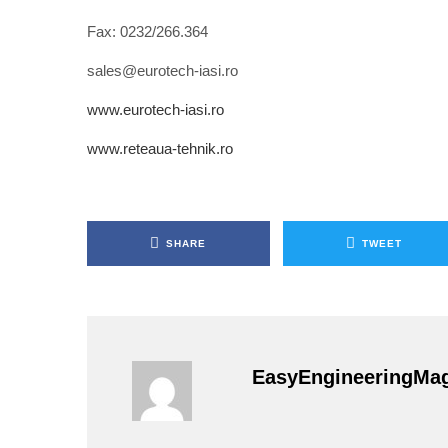
Fax: 0232/266.364
sales@eurotech-iasi.ro
www.eurotech-iasi.ro
www.reteaua-tehnik.ro
SHARE
TWEET
EasyEngineeringMa