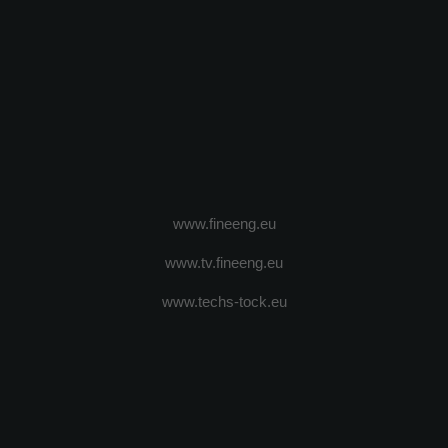
www.fineeng.eu
www.tv.fineeng.eu
www.techs-tock.eu