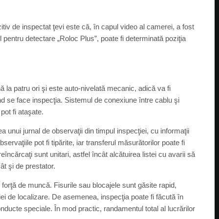
tiv de inspectat ţevi este că, în capul video al camerei, a fost
pentru detectare „Roloc Plus”, poate fi determinată poziţia
la patru ori şi este auto-nivelată mecanic, adică va fi
ând se face inspecţia. Sistemul de conexiune între cablu şi
pot fi ataşate.
 unui jurnal de observaţii din timpul inspecţiei, cu informaţii
ervaţiile pot fi tipărite, iar transferul măsurătorilor poate fi
încărcaţi sunt unitari, astfel încât alcătuirea listei cu avarii să
ât şi de prestator.
ţă de muncă. Fisurile sau blocajele sunt găsite rapid,
ziei de localizare. De asemenea, inspecţia poate fi făcută în
conducte speciale. În mod practic, randamentul total al lucrărilor