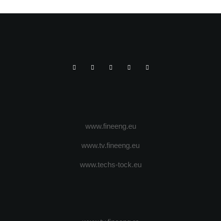
www.fineeng.eu
www.tv.fineeng.eu
www.techs-tock.eu