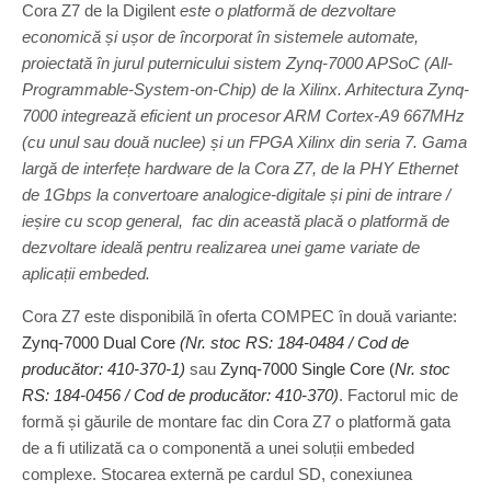
Cora Z7 de la Digilent
este o platformă de dezvoltare
economică și ușor de încorporat în sistemele automate,
proiectată în jurul puternicului sistem Zynq-7000 APSoC (All-
Programmable-System-on-Chip) de la Xilinx. Arhitectura Zynq-
7000 integrează eficient un procesor ARM Cortex-A9 667MHz
(cu unul sau două nuclee) și un FPGA Xilinx din seria 7. Gama
largă de interfețe hardware de la Cora Z7, de la PHY Ethernet
de 1Gbps la convertoare analogice-digitale și pini de intrare /
ieșire cu scop general, fac din această placă o platformă de
dezvoltare ideală pentru realizarea unei game variate de
aplicații embeded.
Cora Z7 este disponibilă în oferta COMPEC în două variante:
Zynq-7000 Dual Core
(Nr. stoc RS: 184-0484 / Cod de
producător: 410-370-1)
sau
Zynq-7000 Single Core (
Nr. stoc
RS: 184-0456 / Cod de producător: 410-370)
. Factorul mic de
formă și găurile de montare fac din Cora Z7 o platformă gata
de a fi utilizată ca o componentă a unei soluții embeded
complexe. Stocarea externă pe cardul SD, conexiunea