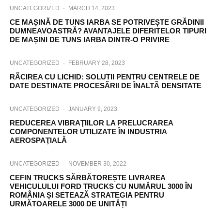
UNCATEGORIZED
·
MARCH 14, 2023
CE MAȘINĂ DE TUNS IARBA SE POTRIVEȘTE GRĂDINII
DUMNEAVOASTRĂ? AVANTAJELE DIFERITELOR TIPURI
DE MAȘINI DE TUNS IARBA DINTR-O PRIVIRE
UNCATEGORIZED
·
FEBRUARY 28, 2023
RÃCIREA CU LICHID: SOLUTII PENTRU CENTRELE DE
DATE DESTINATE PROCESÃRII DE ÎNALTÃ DENSITATE
UNCATEGORIZED
·
JANUARY 9, 2023
REDUCEREA VIBRAŢIILOR LA PRELUCRAREA
COMPONENTELOR UTILIZATE ÎN INDUSTRIA
AEROSPAŢIALĂ
UNCATEGORIZED
·
NOVEMBER 30, 2022
CEFIN TRUCKS SĂRBĂTOREȘTE LIVRAREA
VEHICULULUI FORD TRUCKS CU NUMĂRUL 3000 ÎN
ROMÂNIA ȘI SETEAZĂ STRATEGIA PENTRU
URMĂTOARELE 3000 DE UNITĂȚI