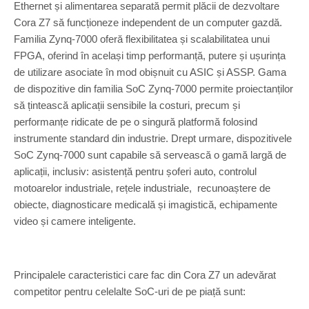
Ethernet și alimentarea separată permit plăcii de dezvoltare
Cora Z7 să funcționeze independent de un computer gazdă.
Familia Zynq-7000 oferă flexibilitatea și scalabilitatea unui
FPGA, oferind în același timp performanță, putere și ușurința
de utilizare asociate în mod obișnuit cu ASIC și ASSP. Gama
de dispozitive din familia SoC Zynq-7000 permite proiectanților
să țintească aplicații sensibile la costuri, precum și
performanțe ridicate de pe o singură platformă folosind
instrumente standard din industrie. Drept urmare, dispozitivele
SoC Zynq-7000 sunt capabile să servească o gamă largă de
aplicații, inclusiv: asistență pentru șoferi auto, controlul
motoarelor industriale, rețele industriale, recunoaștere de
obiecte, diagnosticare medicală și imagistică, echipamente
video și camere inteligente.
Principalele caracteristici care fac din Cora Z7 un adevărat
competitor pentru celelalte SoC-uri de pe piață sunt: