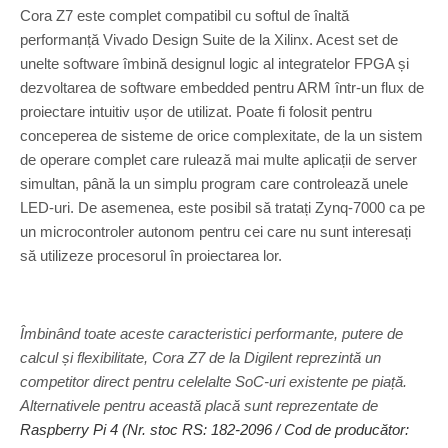
Cora Z7 este complet compatibil cu softul de înaltă
performanță Vivado Design Suite de la Xilinx. Acest set de
unelte software îmbină designul logic al integratelor FPGA și
dezvoltarea de software embedded pentru ARM într-un flux de
proiectare intuitiv ușor de utilizat. Poate fi folosit pentru
conceperea de sisteme de orice complexitate, de la un sistem
de operare complet care rulează mai multe aplicații de server
simultan, până la un simplu program care controlează unele
LED-uri. De asemenea, este posibil să tratați Zynq-7000 ca pe
un microcontroler autonom pentru cei care nu sunt interesați
să utilizeze procesorul în proiectarea lor.
Îmbinând toate aceste caracteristici performante, putere de
calcul și flexibilitate, Cora Z7 de la Digilent reprezintă un
competitor direct pentru celelalte SoC-uri existente pe piață.
Alternativele pentru această placă sunt reprezentate de
Raspberry Pi 4 (Nr. stoc RS: 182-2096 / Cod de producător: