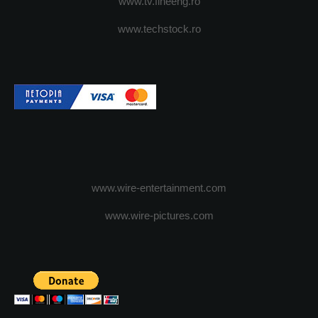
www.tv.fineeng.ro
www.techstock.ro
www.wire-entertainment.com
www.wire-pictures.com