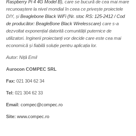
Raspberry Pi 4 4G Model B)
, care se bucură de cea mai mare
recunoaștere la nivel mondial în ceea ce privește proiectele
DIY, și
Beaglebone Black WiFi (Nr. stoc RS: 125-2412 / Cod
de producător: BeagleBone Black Wirelesscare)
care s-a
dezvoltat exponențial datorită comunității puternice de
utilizatori. Inginerii proiectanți vor decide care este cea mai
economică și fiabilă soluție pentru aplicația lor.
Autor: Niță Emil
Aurocon COMPEC SRL
Fax:
021 304 62 34
Tel:
021 304 62 33
Email:
compec@compec.ro
Site:
www.compec.ro