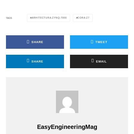
ARHITECTURA ZYNQ-7000
CORA Z7
TAGS
SHARE
TWEET
SHARE
EMAIL
EasyEngineeringMag