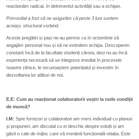
reacționăm radical, în detrimentul activității sau a echipei.
Primordial a fost să ne asigurăm că peste 3 luni suntem
aceiași, structural vorbind.
Aceste pregătiri și pași ne-au permis ca în octombrie să
angajăm personal nou și să ne extindem echipa. Descoperim
constant încă de la facultate studenți cărora, deși nu au încă
experiența necesară să se integreze imediat în procesele
noastre zilnice, le recunoaștem potențialul și investim în
dezvoltarea lor alături de noi.
E.E: Cum au reacționat colaboratorii voștri la noile condiții
de muncă?
I.M:
Spre furnizori și colaboratori am mers individual cu planuri
și propuneri, am discutat cu ei deschis despre soluții și am
găsit o cale de mijloc care să mențină funcțională relația. Este