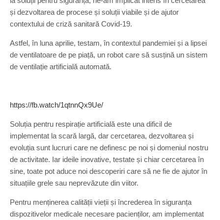
la soluții pentru siguranță, ne-am implicat intens în cercetarea
și dezvoltarea de procese și soluții viabile și de ajutor
contextului de criză sanitară Covid-19.
Astfel, în luna aprilie, testam, în contextul pandemiei și a lipsei
de ventilatoare de pe piață, un robot care să susțină un sistem
de ventilație artificială automată.
https://fb.watch/1qtnnQx9Ue/
Soluția pentru respirație artificială este una dificil de
implementat la scară largă, dar cercetarea, dezvoltarea și
evoluția sunt lucruri care ne definesc pe noi și domeniul nostru
de activitate. Iar ideile inovative, testate și chiar cercetarea în
sine, toate pot aduce noi descoperiri care să ne fie de ajutor în
situațiile grele sau neprevăzute din viitor.
Pentru menținerea calității vieții și încrederea în siguranța
dispozitivelor medicale necesare pacienților, am implementat