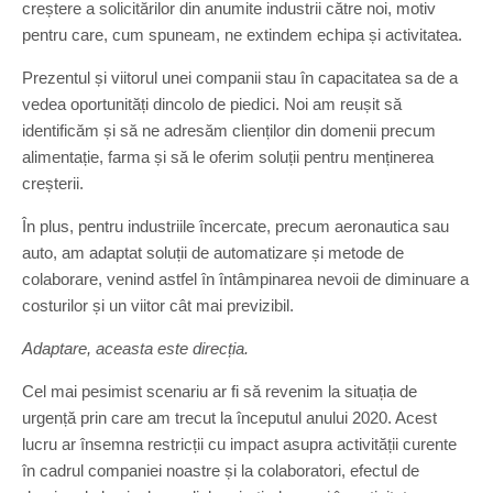
creștere a solicitărilor din anumite industrii către noi, motiv
pentru care, cum spuneam, ne extindem echipa și activitatea.
Prezentul și viitorul unei companii stau în capacitatea sa de a
vedea oportunități dincolo de piedici. Noi am reușit să
identificăm și să ne adresăm clienților din domenii precum
alimentație, farma și să le oferim soluții pentru menținerea
creșterii.
În plus, pentru industriile încercate, precum aeronautica sau
auto, am adaptat soluții de automatizare și metode de
colaborare, venind astfel în întâmpinarea nevoii de diminuare a
costurilor și un viitor cât mai previzibil.
Adaptare, aceasta este direcția.
Cel mai pesimist scenariu ar fi să revenim la situația de
urgență prin care am trecut la începutul anului 2020. Acest
lucru ar însemna restricții cu impact asupra activității curente
în cadrul companiei noastre și la colaboratori, efectul de