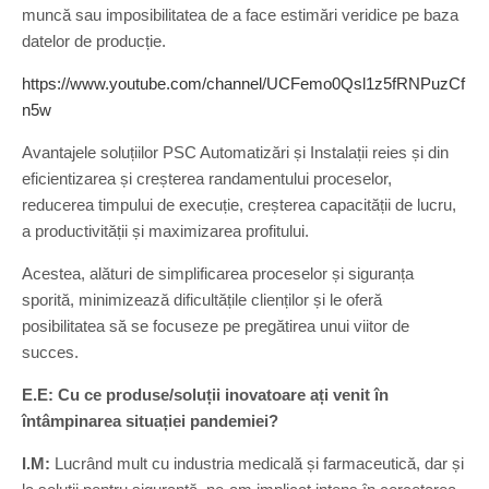
muncă sau imposibilitatea de a face estimări veridice pe baza
datelor de producție.
https://www.youtube.com/channel/UCFemo0Qsl1z5fRNPuzCf
n5w
Avantajele soluțiilor PSC Automatizări și Instalații reies și din
eficientizarea și creșterea randamentului proceselor,
reducerea timpului de execuție, creșterea capacității de lucru,
a productivității și maximizarea profitului.
Acestea, alături de simplificarea proceselor și siguranța
sporită, minimizează dificultățile clienților și le oferă
posibilitatea să se focuseze pe pregătirea unui viitor de
succes.
E.E: Cu ce produse/soluții inovatoare ați venit în
întâmpinarea situației pandemiei?
I.M:
Lucrând mult cu industria medicală și farmaceutică, dar și