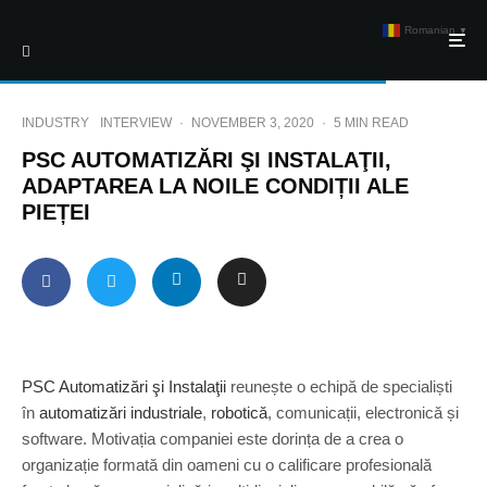
Romanian
▼
INDUSTRY
INTERVIEW
·
NOVEMBER 3, 2020
·
5 MIN READ
PSC AUTOMATIZĂRI ŞI INSTALAŢII,
ADAPTAREA LA NOILE CONDIȚII ALE
PIEȚEI
PSC Automatizări şi Instalaţii
reunește o echipă de specialiști
în
automatizări industriale
,
robotică
, comunicații, electronică și
software. Motivația companiei este dorința de a crea o
organizație formată din oameni cu o calificare profesională