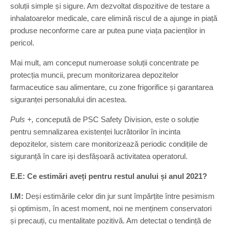
soluții simple și sigure. Am dezvoltat dispozitive de testare a
inhalatoarelor medicale, care elimină riscul de a ajunge in piață
produse neconforme care ar putea pune viața pacienților in
pericol.
Mai mult, am conceput numeroase soluții concentrate pe
protecția muncii, precum monitorizarea depozitelor
farmaceutice sau alimentare, cu zone frigorifice și garantarea
siguranței personalului din acestea.
Puls +,
concepută de PSC Safety Division, este o soluție
pentru semnalizarea existenței lucrătorilor în incinta
depozitelor, sistem care monitorizează periodic condițiile de
siguranță în care iși desfășoară activitatea operatorul.
E.E: Ce estimări aveți pentru restul anului și anul 2021?
I.M:
Deși estimările celor din jur sunt împărțite între pesimism
și optimism, în acest moment, noi ne menținem conservatori
și precauți, cu mentalitate pozitivă. Am detectat o tendință de