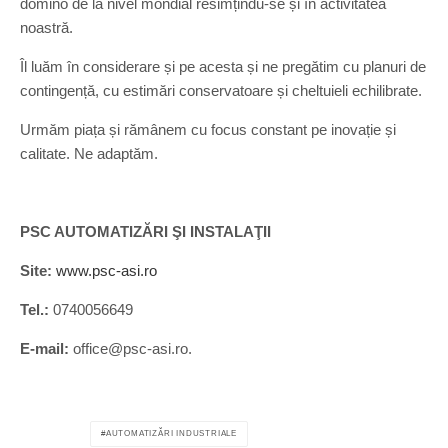
domino de la nivel mondial resimțindu-se și în activitatea
noastră.
Îl luăm în considerare și pe acesta și ne pregătim cu planuri de
contingență, cu estimări conservatoare și cheltuieli echilibrate.
Urmăm piața și rămânem cu focus constant pe inovație și
calitate. Ne adaptăm.
PSC AUTOMATIZĂRI ŞI INSTALAŢII
Site:
www.psc-asi.ro
Tel.:
0740056649
E-mail:
office@psc-asi.ro.
AUTOMATIZĂRI INDUSTRIALE