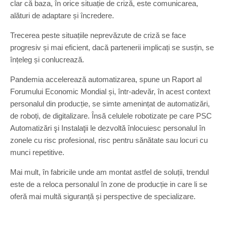
clar că baza, în orice situație de criză, este comunicarea,
alături de adaptare și încredere.
Trecerea peste situațiile neprevăzute de criză se face
progresiv și mai eficient, dacă partenerii implicați se susțin, se
înțeleg și conlucrează.
Pandemia accelerează automatizarea, spune un Raport al
Forumului Economic Mondial și, într-adevăr, în acest context
personalul din producție, se simte amenințat de automatizări,
de roboți, de digitalizare. Însă celulele robotizate pe care PSC
Automatizări şi Instalaţii le dezvoltă înlocuiesc personalul în
zonele cu risc profesional, risc pentru sănătate sau locuri cu
munci repetitive.
Mai mult, în fabricile unde am montat astfel de soluții, trendul
este de a reloca personalul în zone de producție in care li se
oferă mai multă siguranță și perspective de specializare.