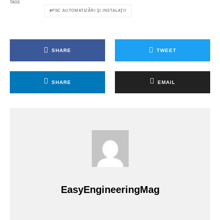
TAGS
PSC AUTOMATIZĂRI ŞI INSTALAŢII
SHARE
TWEET
SHARE
EMAIL
EasyEngineeringMag