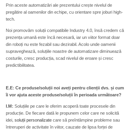
Prin aceste automatizări ale prezentului crește nivelul de
pregătire al oamenilor din echipe, cu orientare spre joburi high-
tech.
Noi promovăm soluții compatibile Industry 4.0, însă credem că
prezența umană este încă necesară, iar un viitor format doar
din roboți nu este fezabil sau dezirabil. Acolo unde oamenii
supraveghează, soluțiile noastre de automatizare diminuează
costurile, cresc producția, scad nivelul de eroare și cresc
predictibilitatea.
E.E: Ce produse/soluții noi aveți pentru clienții dvs. și cum
îi vor ajuta aceste produse/soluții în perioada următoare?
I.M:
Soluțiile pe care le oferim acoperă toate procesele din
producție. De fiecare dată le propunem celor care ne solicită
idei,
soluții personalizate
care să preîntâmpine probleme sau
întreruperi de activitate în viitor, cauzate de lipsa forței de