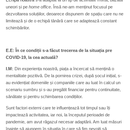
uneori și pe
home office
. Însă ne-am menținut focusul pe
dezvoltarea soluțiilor, deoarece dispunem de spațiu care nu ne
limitează și de o echipă tânără care se adaptează constant
schimbărilor.
E.E: În ce condiții s-a făcut trecerea de la situația pre
COVID-19, la cea actuală?
I.M:
Din experiența noastră, piața a încercat să mențină o
mentalitate pozitivă. De la pornirea crizei, după șocul inițial, s-
au evidențiat domeniile și companiile care au luat în calcul un
scenariu sumbru și s-au pregătit financiar pentru continuitate,
sănătate și pentru schimbarea condițiilor.
Sunt factori externi care te influențează tot timpul sau îți
impactează activitatea, iar noi, la începutul perioadei de
pandemie, am avut răgazul necesar adaptării. Am luat măsuri
înainte să ajungem în situația în care să fim nevoiți să