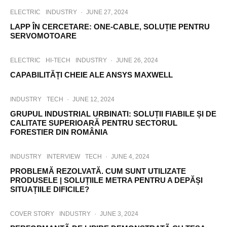
ELECTRIC
INDUSTRY
·
JUNE 27, 2024
LAPP ÎN CERCETARE: ONE-CABLE, SOLUȚIE PENTRU
SERVOMOTOARE
ELECTRIC
HI-TECH
INDUSTRY
·
JUNE 26, 2024
CAPABILITĂȚI CHEIE ALE ANSYS MAXWELL
INDUSTRY
TECH
·
JUNE 12, 2024
GRUPUL INDUSTRIAL URBINATI: SOLUȚII FIABILE ȘI DE
CALITATE SUPERIOARĂ PENTRU SECTORUL
FORESTIER DIN ROMÂNIA
INDUSTRY
INTERVIEW
TECH
·
JUNE 4, 2024
PROBLEMĂ REZOLVATĂ. CUM SUNT UTILIZATE
PRODUSELE | SOLUȚIILE METRA PENTRU A DEPĂȘI
SITUAȚIILE DIFICILE?
COVER STORY
INDUSTRY
·
JUNE 3, 2024