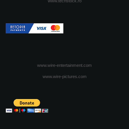
www.techstock.ro
www.wire-entertainment.com
www.wire-pictures.com