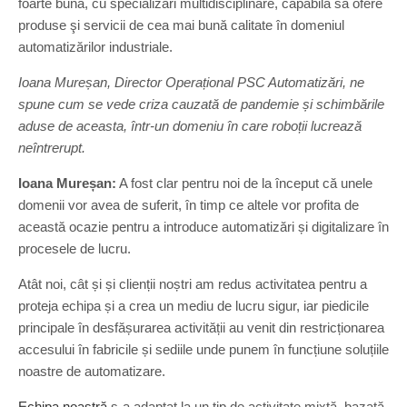
foarte bună, cu specializări multidisciplinare, capabilă să ofere
produse şi servicii de cea mai bună calitate în domeniul
automatizărilor industriale.
Ioana Mureșan, Director Operațional PSC Automatizări, ne
spune cum se vede criza cauzată de pandemie și schimbările
aduse de aceasta, într-un domeniu în care roboții lucrează
neîntrerupt.
Ioana Mureșan:
A fost clar pentru noi de la început că unele
domenii vor avea de suferit, în timp ce altele vor profita de
această ocazie pentru a introduce automatizări și digitalizare în
procesele de lucru.
Atât noi, cât și și clienții noștri am redus activitatea pentru a
proteja echipa și a crea un mediu de lucru sigur, iar piedicile
principale în desfășurarea activității au venit din restricționarea
accesului în fabricile și sediile unde punem în funcțiune soluțiile
noastre de automatizare.
Echipa noastră
s-a adaptat la un tip de activitate mixtă, bazată