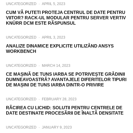
UNCATEGORIZED
·
APRIL 5, 2023
CUM VÃ PUTETI PROTEJA CENTRUL DE DATE PENTRU
VIITOR? RACK-UL MODULAR PENTRU SERVER VERTIV
KNÜRR DCM ESTE RÃSPUNSUL
UNCATEGORIZED
·
APRIL 3, 2023
ANALIZE DINAMICE EXPLICITE UTILIZÂND ANSYS
WORKBENCH
UNCATEGORIZED
·
MARCH 14, 2023
CE MAȘINĂ DE TUNS IARBA SE POTRIVEȘTE GRĂDINII
DUMNEAVOASTRĂ? AVANTAJELE DIFERITELOR TIPURI
DE MAȘINI DE TUNS IARBA DINTR-O PRIVIRE
UNCATEGORIZED
·
FEBRUARY 28, 2023
RÃCIREA CU LICHID: SOLUTII PENTRU CENTRELE DE
DATE DESTINATE PROCESÃRII DE ÎNALTÃ DENSITATE
UNCATEGORIZED
·
JANUARY 9, 2023