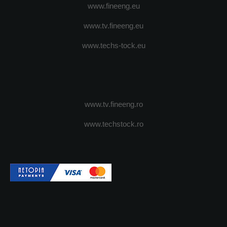
www.fineeng.eu
www.tv.fineeng.eu
www.techs-tock.eu
www.tv.fineeng.ro
www.techstock.ro