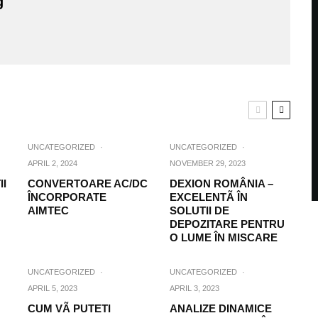
g
UNCATEGORIZED
·
UNCATEGORIZED
·
APRIL 2, 2024
NOVEMBER 29, 2023
II
CONVERTOARE AC/DC
DEXION ROMÂNIA –
ÎNCORPORATE
EXCELENTÃ ÎN
AIMTEC
SOLUTII DE
DEPOZITARE PENTRU
O LUME ÎN MISCARE
UNCATEGORIZED
·
UNCATEGORIZED
·
APRIL 5, 2023
APRIL 3, 2023
CUM VÃ PUTETI
ANALIZE DINAMICE