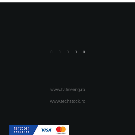
www.tv.fineeng.ro
www.techstock.ro