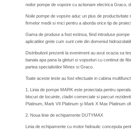
noilor pompe de vopsire cu actionare electrica Graco, ded
Noile pompe de vopsire aduc un plus de productivitate si 
firmelor medii si mici pentru a aborda orice tip de proiect
Gama de produse a fost extinsa, fiind introduse pompe c
aplicatiilor grele cum sunt cele din domeniul hidroizolatiil
Distribuitorii prezenti la eveniment au avut ocazia sa t
banala apa pana la gleturi si vopseluri cu continut de fib
partea specialistilor Minex si Graco.
Toate aceste teste au fost efectuate in cabina multifunc
1. Linia de pompe MARK este proiectata pentru operatiunil
blocuri de locuinte, cladiri comerciale si parcuri rezid
Platinum, Mark VII Platinum şi Mark X Max Platinum ofe
2. Noua linie de echipamente DUTYMAX
Linia de echipamente cu motor hidraulic conceputa pentru