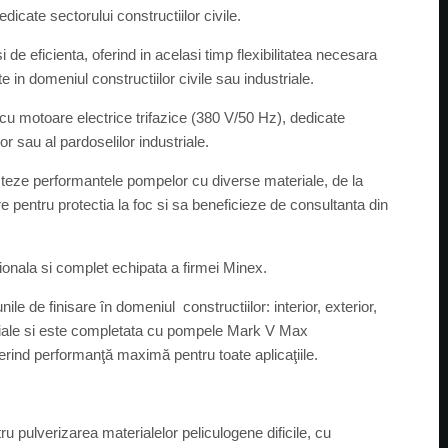
icate sectorului constructiilor civile.
de eficienta, oferind in acelasi timp flexibilitatea necesara
e in domeniul constructiilor civile sau industriale.
u motoare electrice trifazice (380 V/50 Hz), dedicate
or sau al pardoselilor industriale.
esteze performantele pompelor cu diverse materiale, de la
re pentru protectia la foc si sa beneficieze de consultanta din
tionala si complet echipata a firmei Minex.
e de finisare în domeniul constructiilor: interior, exterior,
entiale si este completata cu pompele Mark V Max
rind performanţă maximă pentru toate aplicaţiile.
 pulverizarea materialelor peliculogene dificile, cu