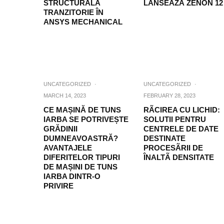
STRUCTURALĂ
LANSEAZĂ ZENON 12
TRANZITORIE ÎN
ANSYS MECHANICAL
UNCATEGORIZED
·
UNCATEGORIZED
·
MARCH 14, 2023
FEBRUARY 28, 2023
CE MAȘINĂ DE TUNS
RÃCIREA CU LICHID:
IARBA SE POTRIVEȘTE
SOLUTII PENTRU
GRĂDINII
CENTRELE DE DATE
DUMNEAVOASTRĂ?
DESTINATE
AVANTAJELE
PROCESÃRII DE
DIFERITELOR TIPURI
ÎNALTÃ DENSITATE
DE MAȘINI DE TUNS
IARBA DINTR-O
PRIVIRE