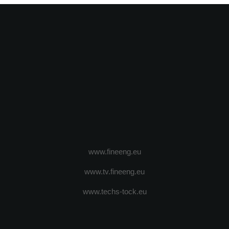
www.fineeng.eu
www.tv.fineeng.eu
www.techs-tock.eu