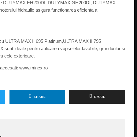
u pompele DUTYMAX EH200DI, DUTYMAX GH200DI, DUTYMAX
ului hidraulic asigura functionarea eficienta a
a cu ULTRA MAX II 695 Platinum,ULTRA MAX II 795
nt ideale pentru aplicarea vopselelor lavabile, grundurilor si
ru cele exterioare.
, accesati: www.minex.ro
SHARE
EMAIL