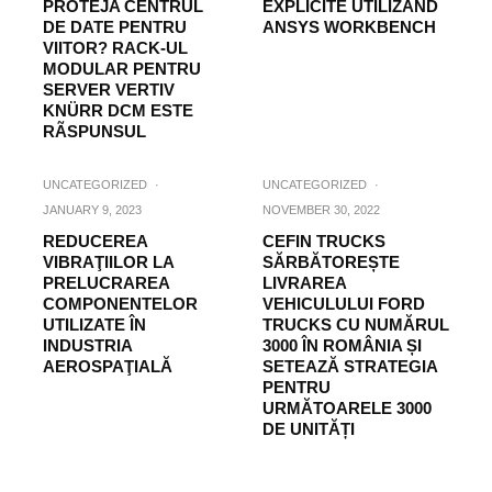
PROTEJA CENTRUL
EXPLICITE UTILIZÂND
DE DATE PENTRU
ANSYS WORKBENCH
VIITOR? RACK-UL
MODULAR PENTRU
SERVER VERTIV
KNÜRR DCM ESTE
RÃSPUNSUL
UNCATEGORIZED
·
UNCATEGORIZED
·
JANUARY 9, 2023
NOVEMBER 30, 2022
REDUCEREA
CEFIN TRUCKS
VIBRAŢIILOR LA
SĂRBĂTOREȘTE
PRELUCRAREA
LIVRAREA
COMPONENTELOR
VEHICULULUI FORD
UTILIZATE ÎN
TRUCKS CU NUMĂRUL
INDUSTRIA
3000 ÎN ROMÂNIA ȘI
AEROSPAŢIALĂ
SETEAZĂ STRATEGIA
PENTRU
URMĂTOARELE 3000
DE UNITĂȚI