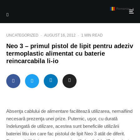
Romanian
▼
UNCATEGORIZED
·
AUGUST 16, 2012
·
1 MIN READ
Neo 3 – primul pistol de lipit pentru adeziv
termoplastic alimentat cu baterie
reincarcabila li-io
Absenţa cablului de alimentare facilitează utilizarea, nemaifiind
necesară prezenţa unei prize. Puternic, uşor, cu durată
îndelungată de utilizare, acestea sunt beneficiile utilizării
bateriei litiu ion care fac pistolul de lipit Neo 3 atât de diferit.