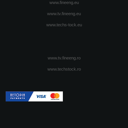
www.fineeng.eu
www.tv.fineeng.eu
www.techs-tock.eu
www.tv.fineeng.ro
www.techstock.ro