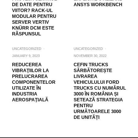
DE DATE PENTRU
ANSYS WORKBENCH
VIITOR? RACK-UL
MODULAR PENTRU
SERVER VERTIV
KNÜRR DCM ESTE
RÃSPUNSUL
UNCATEGORIZED
·
UNCATEGORIZED
·
JANUARY 9, 2023
NOVEMBER 30, 2022
REDUCEREA
CEFIN TRUCKS
VIBRAŢIILOR LA
SĂRBĂTOREȘTE
PRELUCRAREA
LIVRAREA
COMPONENTELOR
VEHICULULUI FORD
UTILIZATE ÎN
TRUCKS CU NUMĂRUL
INDUSTRIA
3000 ÎN ROMÂNIA ȘI
AEROSPAŢIALĂ
SETEAZĂ STRATEGIA
PENTRU
URMĂTOARELE 3000
DE UNITĂȚI