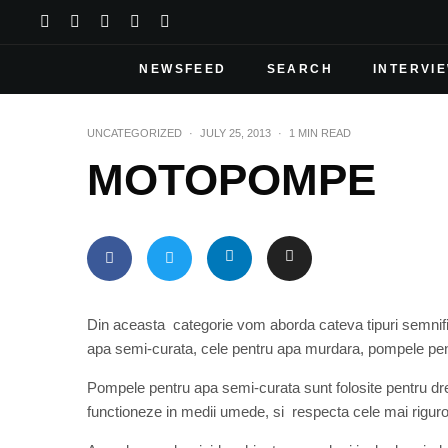
NEWSFEED
SEARCH
INTERVI
UNCATEGORIZED
·
JULY 25, 2013
·
1 MIN READ
MOTOPOMPE
Din aceasta categorie vom aborda cateva tipuri semnifi
apa semi-curata, cele pentru apa murdara, pompele pentr
Pompele pentru apa semi-curata sunt folosite pentru d
functioneze in medii umede, si respecta cele mai rigur