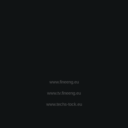
www.fineeng.eu
www.tv.fineeng.eu
www.techs-tock.eu