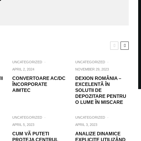
UNCATEGORIZED
·
UNCATEGORIZED
·
APRIL 2, 2024
NOVEMBER 29, 2023
II
CONVERTOARE AC/DC
DEXION ROMÂNIA –
ÎNCORPORATE
EXCELENTÃ ÎN
AIMTEC
SOLUTII DE
DEPOZITARE PENTRU
O LUME ÎN MISCARE
UNCATEGORIZED
·
UNCATEGORIZED
·
APRIL 5, 2023
APRIL 3, 2023
CUM VÃ PUTETI
ANALIZE DINAMICE
PROTEJA CENTRUL
EXPLICITE UTILIZÂND