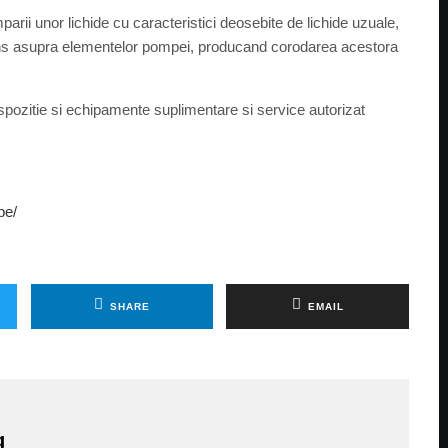
rii unor lichide cu caracteristici deosebite de lichide uzuale,
tens asupra elementelor pompei, producand corodarea acestora
dispozitie si echipamente suplimentare si service autorizat
pe/
SHARE
EMAIL
g