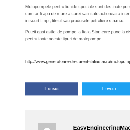
Motopompele pentru lichide speciale sunt destinate pompa
cum ar fi apa de mare a carei salinitate actioneaza in
in scurt timp , titeiul sau produsele petroliere s.a.m.d.
Puteti gasi astfel de pompe la Italia Star, care pune la 
pentru toate aceste tipuri de motopompe.
http://www.generatoare-de-curent-italiastar.ro/motopom
SHARE
TWEET
EasyEngineeringMa