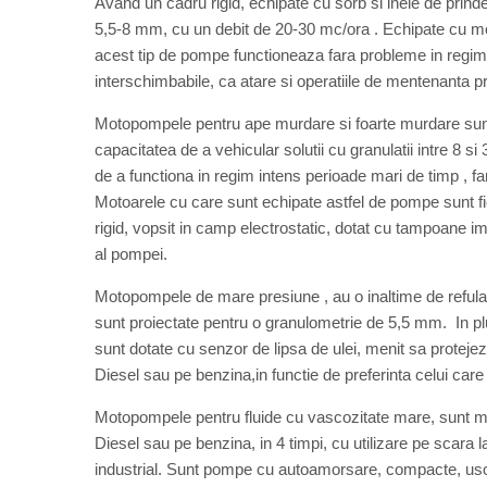
Avand un cadru rigid, echipate cu sorb si inele de prind
5,5-8 mm, cu un debit de 20-30 mc/ora . Echipate cu moto
acest tip de pompe functioneaza fara probleme in regim 
interschimbabile, ca atare si operatiile de mentenanta pr
Motopompele pentru ape murdare si foarte murdare sunt 
capacitatea de a vehicular solutii cu granulatii intre 8 
de a functiona in regim intens perioade mari de timp , far
Motoarele cu care sunt echipate astfel de pompe sunt fie 
rigid, vopsit in camp electrostatic, dotat cu tampoane imp
al pompei.
Motopompele de mare presiune , au o inaltime de refula
sunt proiectate pentru o granulometrie de 5,5 mm. In pl
sunt dotate cu senzor de lipsa de ulei, menit sa proteje
Diesel sau pe benzina,in functie de preferinta celui car
Motopompele pentru fluide cu vascozitate mare, sunt 
Diesel sau pe benzina, in 4 timpi, cu utilizare pe scara 
industrial. Sunt pompe cu autoamorsare, compacte, usor d