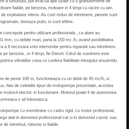
ere a furtunului, pot evacua ape uzate cu o granulometrie de
are fiabile, pe benzina, motoare in 4 timpi cu racire cu aer,
de exploatare intens. Au cost redus de intretinere, piesele sunt
ogramate, dureaza putin, si sunt ieftine.
concepute pentru utilizare profesionala , ca atare au
si 31 mm, cu debite mari, pana la 150 mc /h, avand posibilitatea
a a fi necesara vreo interventie pentru reparatii sau intretinere.
pe benzina , in 4 timpi, fie Diesel. Cdrul de sustinere este
otriva vibratiilor ceea ce confera fiabilitate intregului ansamblu
re de peste 100 m, functioneaza cu un debit de 45 mc/h, si
us, fata de celelalte tipuri de motopompe prezentate, acestea
ze motorul electric in functionare. Motorul poate fi de asemenea
e urmeaza s ail foloseasca.
motopompe cu membrane cu cadru rigid, cu motor profesional,
larga atat in domeniul professional cat si in domeniul casnic sau
e intretinut, robuste si fiabile.