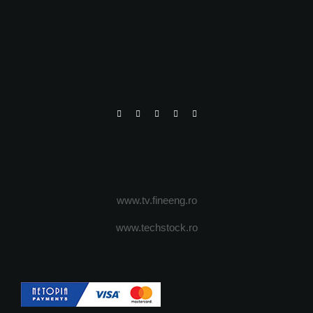
www.tv.fineeng.ro
www.techstock.ro