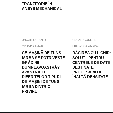
TRANZITORIE ÎN
ANSYS MECHANICAL
UNCATEGORIZED
·
UNCATEGORIZED
·
MARCH 14, 2023
FEBRUARY 28, 2023
CE MAȘINĂ DE TUNS
RÃCIREA CU LICHID:
IARBA SE POTRIVEȘTE
SOLUTII PENTRU
GRĂDINII
CENTRELE DE DATE
DUMNEAVOASTRĂ?
DESTINATE
AVANTAJELE
PROCESÃRII DE
DIFERITELOR TIPURI
ÎNALTÃ DENSITATE
DE MAȘINI DE TUNS
IARBA DINTR-O
PRIVIRE