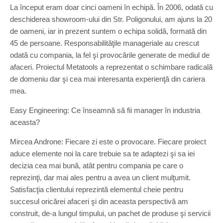
La început eram doar cinci oameni în echipă. În 2006, odată cu
deschiderea showroom-ului din Str. Poligonului, am ajuns la 20
de oameni, iar in prezent suntem o echipa solidă, formată din
45 de persoane. Responsabilităţile manageriale au crescut
odată cu compania, la fel şi provocările generate de mediul de
afaceri. Proiectul Metatools a reprezentat o schimbare radicală
de domeniu dar şi cea mai interesanta experienţă din cariera
mea.
Easy Engineering: Ce înseamnă să fii manager în industria
aceasta?
Mircea Androne: Fiecare zi este o provocare. Fiecare proiect
aduce elemente noi la care trebuie sa te adaptezi şi sa iei
decizia cea mai bună, atât pentru compania pe care o
reprezinţi, dar mai ales pentru a avea un client mulţumit.
Satisfacţia clientului reprezintă elementul cheie pentru
succesul oricărei afaceri şi din aceasta perspectivă am
construit, de-a lungul timpului, un pachet de produse şi servicii