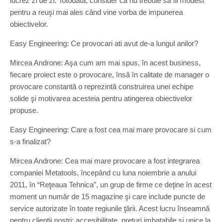
lucrez zi de zi. Totodată, consider că nu trebuie sa fii modest
pentru a reuşi mai ales când vine vorba de impunerea
obiectivelor.
Easy Engineering: Ce provocari ati avut de-a lungul anilor?
Mircea Androne: Aşa cum am mai spus, în acest business,
fiecare proiect este o provocare, însă în calitate de manager o
provocare constantă o reprezintă construirea unei echipe
solide şi motivarea acesteia pentru atingerea obiectivelor
propuse.
Easy Engineering: Care a fost cea mai mare provocare si cum
s-a finalizat?
Mircea Androne: Cea mai mare provocare a fost integrarea
companiei Metatools, începând cu luna noiembrie a anului
2011, în “Reţeaua Tehnica”, un grup de firme ce deţine în acest
moment un număr de 15 magazine şi care include puncte de
service autorizate în toate regiunile ţării. Acest lucru înseamnă
pentru clienţii noştri: accesibilitate, preţuri imbatabile şi unice la