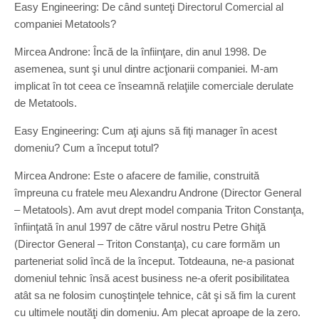
Easy Engineering: De când sunteţi Directorul Comercial al
companiei Metatools?
Mircea Androne: Încă de la înfiinţare, din anul 1998. De
asemenea, sunt şi unul dintre acţionarii companiei. M-am
implicat în tot ceea ce înseamnă relaţiile comerciale derulate
de Metatools.
Easy Engineering: Cum aţi ajuns să fiţi manager în acest
domeniu? Cum a început totul?
Mircea Androne: Este o afacere de familie, construită
împreuna cu fratele meu Alexandru Androne (Director General
– Metatools). Am avut drept model compania Triton Constanţa,
înfiinţată în anul 1997 de către vărul nostru Petre Ghiţă
(Director General – Triton Constanţa), cu care formăm un
parteneriat solid încă de la început. Totdeauna, ne-a pasionat
domeniul tehnic însă acest business ne-a oferit posibilitatea
atât sa ne folosim cunoştinţele tehnice, cât şi să fim la curent
cu ultimele noutăţi din domeniu. Am plecat aproape de la zero.