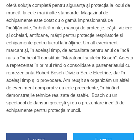
oferă soluţia completă pentru siguranţa şi protecţia la locul de
muncă, la cele mai înalte standarde. Magazinul de
echipamente este dotat cu o gamă impresionantă de
încălţăminte, îmbrăcăminte, mânuşi de protecţie, căşti, viziere
şi ochelari, antifoane, măşti pentru protecţie respiratorie şi
echipamente pentru lucrul la înălţime. Un alt eveniment
marcant şi, în acelaşi timp, de actualitate pentru anul ce încă
nu s-a încheiat îl constituie “Maratonul sculelor Bosch”. Acesta
a reprezentat în primul rând o consolidare a parteneriatului cu
reprezentanta Robert Bosch-Divizia Scule Electrice, dar în
acelaşi timp şi o provocare. Am reuşit sa organizăm un altfel
de eveniment comparativ cu cele precedente, îmbinând
demonstraţiile tehnice realizate de staff-ul Bosch cu un
spectacol de dansuri greceşti şi cu o prezentare inedită de
echipamente pentru protecţia muncii.
SHARE
TWEET