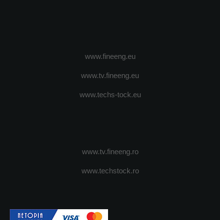
www.fineeng.eu
www.tv.fineeng.eu
www.techs-tock.eu
www.tv.fineeng.ro
www.techstock.ro