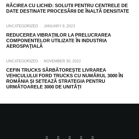
RÃCIREA CU LICHID: SOLUTII PENTRU CENTRELE DE
DATE DESTINATE PROCESÃRII DE ÎNALTÃ DENSITATE
UNCATEGORIZED
·
JANUARY 9, 2023
REDUCEREA VIBRAŢIILOR LA PRELUCRAREA
COMPONENTELOR UTILIZATE ÎN INDUSTRIA
AEROSPAŢIALĂ
UNCATEGORIZED
·
NOVEMBER 30, 2022
CEFIN TRUCKS SĂRBĂTOREȘTE LIVRAREA
VEHICULULUI FORD TRUCKS CU NUMĂRUL 3000 ÎN
ROMÂNIA ȘI SETEAZĂ STRATEGIA PENTRU
URMĂTOARELE 3000 DE UNITĂȚI