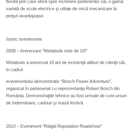
flexibil prin care oferă spre închiriere partenerilor săi, o gamă
variată de scule electrice şi utilaje de mică mecanizare la
preţuri avantajoase.
Istoric evenimente
2008 – Aniversare “Metatools este de 10!”
Metatools a aniversat 10 ani de existenţă alături de clienţii săi,
în cadrul
evenimentului demonstrativ “Bosch Power Adventure”,
organizat în parteneriat cu reprezentanţa Robert Bosch din
România. Demonstraţiile tehnice au fost urmate de concursuri
de îndemânare, cadouri şi masă festivă.
2010 – Eveniment “Ridgid Reputation Roadshow”