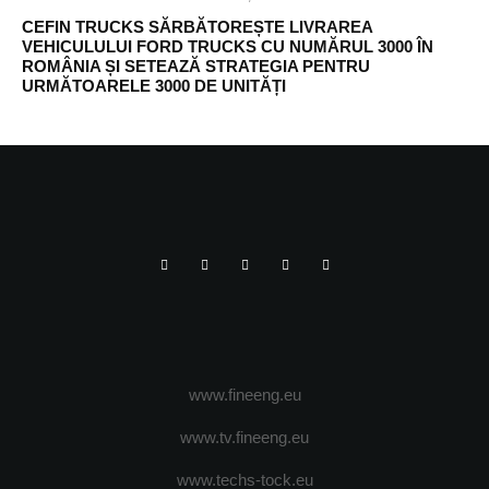
CEFIN TRUCKS SĂRBĂTOREȘTE LIVRAREA
VEHICULULUI FORD TRUCKS CU NUMĂRUL 3000 ÎN
ROMÂNIA ȘI SETEAZĂ STRATEGIA PENTRU
URMĂTOARELE 3000 DE UNITĂȚI
www.fineeng.eu
www.tv.fineeng.eu
www.techs-tock.eu