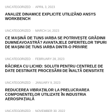
UNCATEGORIZED
·
APRIL 3, 2023
ANALIZE DINAMICE EXPLICITE UTILIZÂND ANSYS
WORKBENCH
UNCATEGORIZED
·
MARCH 14, 2023
CE MAȘINĂ DE TUNS IARBA SE POTRIVEȘTE GRĂDINII
DUMNEAVOASTRĂ? AVANTAJELE DIFERITELOR TIPURI
DE MAȘINI DE TUNS IARBA DINTR-O PRIVIRE
UNCATEGORIZED
·
FEBRUARY 28, 2023
RÃCIREA CU LICHID: SOLUTII PENTRU CENTRELE DE
DATE DESTINATE PROCESÃRII DE ÎNALTÃ DENSITATE
UNCATEGORIZED
·
JANUARY 9, 2023
REDUCEREA VIBRAŢIILOR LA PRELUCRAREA
COMPONENTELOR UTILIZATE ÎN INDUSTRIA
AEROSPAŢIALĂ
UNCATEGORIZED
·
NOVEMBER 30, 2022