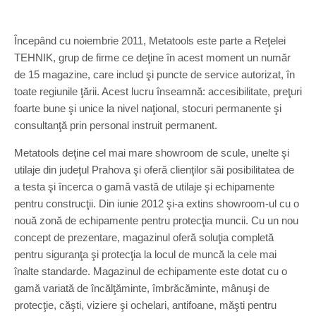
Începând cu noiembrie 2011, Metatools este parte a Reţelei
TEHNIK, grup de firme ce deţine în acest moment un număr
de 15 magazine, care includ şi puncte de service autorizat, în
toate regiunile ţării. Acest lucru înseamnă: accesibilitate, preţuri
foarte bune şi unice la nivel naţional, stocuri permanente şi
consultanţă prin personal instruit permanent.
Metatools deţine cel mai mare showroom de scule, unelte şi
utilaje din judeţul Prahova şi oferă clienţilor săi posibilitatea de
a testa şi încerca o gamă vastă de utilaje şi echipamente
pentru construcţii. Din iunie 2012 şi-a extins showroom-ul cu o
nouă zonă de echipamente pentru protecţia muncii. Cu un nou
concept de prezentare, magazinul oferă soluţia completă
pentru siguranţa şi protecţia la locul de muncă la cele mai
înalte standarde. Magazinul de echipamente este dotat cu o
gamă variată de încălţăminte, îmbrăcăminte, mânuşi de
protecţie, căşti, viziere şi ochelari, antifoane, măşti pentru