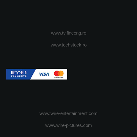
www.tv.fineeng.ro
www.techstock.ro
www.wire-entertainment.com
www.wire-pictures.com