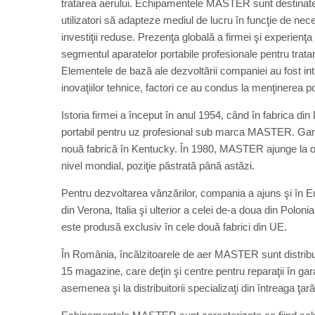
tratarea aerului. Echipamentele MASTER sunt destinate uzu
utilizatori să adapteze mediul de lucru în funcţie de neces
investiţii reduse. Prezenţa globală a firmei şi experienţa
segmentul aparatelor portabile profesionale pentru trata
Elementele de bază ale dezvoltării companiei au fost in
inovaţiilor tehnice, factori ce au condus la menţinerea poz
Istoria firmei a început în anul 1954, când în fabrica d
portabil pentru uz profesional sub marca MASTER. Gama 
nouă fabrică în Kentucky. În 1980, MASTER ajunge la o c
nivel mondial, poziţie păstrată până astăzi.
Pentru dezvoltarea vânzărilor, compania a ajuns şi în E
din Verona, Italia şi ulterior a celei de-a doua din Polon
este produsă exclusiv în cele două fabrici din UE.
În România, încălzitoarele de aer MASTER sunt distribu
15 magazine, care deţin şi centre pentru reparaţii în 
asemenea şi la distribuitorii specializaţi din întreaga ţară