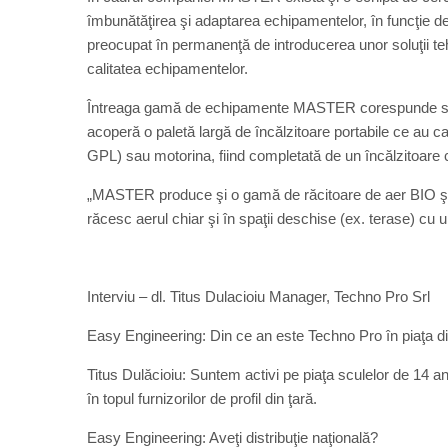
îmbunătăţirea şi adaptarea echipamentelor, în funcţie de
preocupat în permanenţă de introducerea unor soluţii teh
calitatea echipamentelor.
Întreaga gamă de echipamente MASTER corespunde standa
acoperă o paletă largă de încălzitoare portabile ce au ca 
GPL) sau motorina, fiind completată de un încălzitoare c
„MASTER produce şi o gamă de răcitoare de aer BIO şi 
răcesc aerul chiar şi în spaţii deschise (ex. terase) c
Interviu – dl. Titus Dulacioiu Manager, Techno Pro Srl
Easy Engineering: Din ce an este Techno Pro în piaţa 
Titus Dulăcioiu: Suntem activi pe piaţa sculelor de 14 a
în topul furnizorilor de profil din ţară.
Easy Engineering: Aveţi distribuţie naţională?