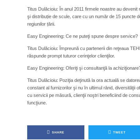
Titus Dulăcioiu: În anul 2011 firmele noastre au devenit
şi distribuție de scule, care cu un număr de 15 puncte d
regiunilor țării.
Easy Engineering: Ce ne puteţi spune despre service?
Titus Dulăcioiu: Împreună cu partenerii din reţeaua TEH
răspunde prompt tuturor cerinţelor clienţilor.
Easy Engineering: Oferiţi şi consultanţă la achiziţionare
Titus Dulăcioiu: Poziţia deţinută la ora actuală se datorea
constant al furnizorilor şi nu în ultimul rând, diversităţ
cu servicii pe măsură, clienţii noştri beneficiind de consu
funcţiune.
SHARE
TWEET