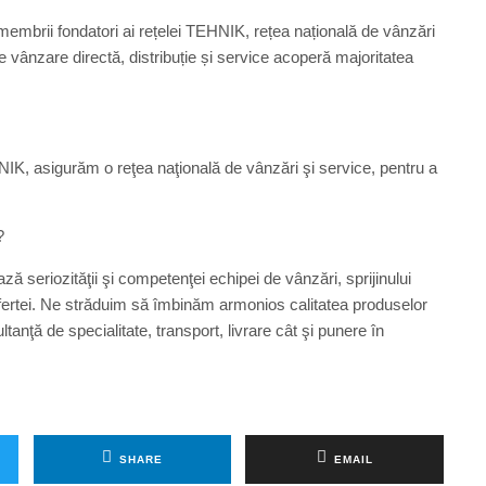
 membrii fondatori ai rețelei TEHNIK, rețea națională de vânzări
e vânzare directă, distribuție și service acoperă majoritatea
NIK, asigurăm o reţea naţională de vânzări şi service, pentru a
?
ză seriozităţii şi competenţei echipei de vânzări, sprijinului
ii ofertei. Ne străduim să îmbinăm armonios calitatea produselor
ltanţă de specialitate, transport, livrare cât şi punere în
SHARE
EMAIL