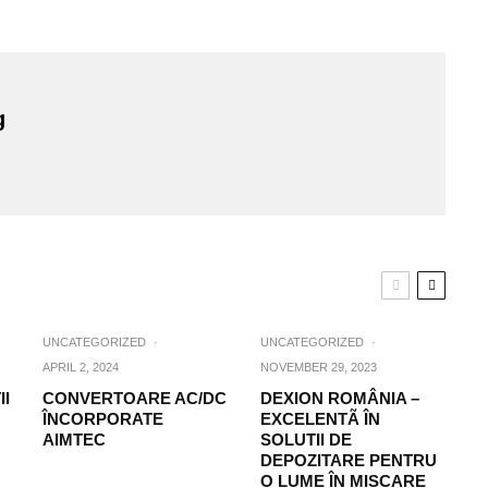
g
UNCATEGORIZED
·
UNCATEGORIZED
·
APRIL 2, 2024
NOVEMBER 29, 2023
II
CONVERTOARE AC/DC
DEXION ROMÂNIA –
ÎNCORPORATE
EXCELENTÃ ÎN
AIMTEC
SOLUTII DE
DEPOZITARE PENTRU
O LUME ÎN MISCARE