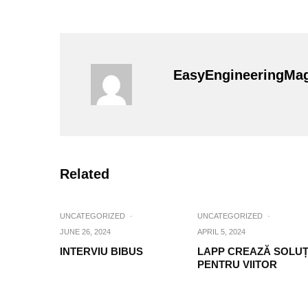
EasyEngineeringMa
Related
UNCATEGORIZED
·
UNCATEGORIZED
·
JUNE 26, 2024
APRIL 5, 2024
INTERVIU BIBUS
LAPP CREAZĂ SOLUȚ
PENTRU VIITOR