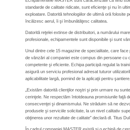
Echipamentele MASTER sunt caracterizate ca fiind soluţii 
standarde de calitate ridicate, sunt eficienţe şi nu în u
exploatare. Datorită tehnologiilor de ultimă oră folosite
încălzesc aerul, îi şi îmbunătăţesc calitatea.
Datorită reţelei extinse de distribuitori, a numărului mare 
profesionale, echipamentele sunt disponibile şi sunt vând
Unul dintre cele 15 magazine de specialitate, care fac
de vânzări al companiei este compus din persoane cu o va
competente şi eficiente. Echipa participă regulat la train
asigură un serviciu profesional adresat tuturor utilizat
aplicabilitate largă, pornind de la aplicaţii pentru şantier
„Existăm datorită clienţilor noştri şi prin urmare nu sunt
cerinţele. Ne respectăm întotdeauna promisiunile faţă de
consecvenţei şi dinamismului. Ne străduim să ne dezvol
produsele şi serviciile solicitate, la un nivel calitativ s
obţinerea unor rezultate de calitate” declară dl. Titus D
În cadrul companiei MASTER există şi o echipă de cercet