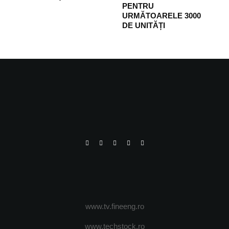
PENTRU
URMĂTOARELE 3000
DE UNITĂȚI
www.tv.fineeng.ro
www.techstock.ro