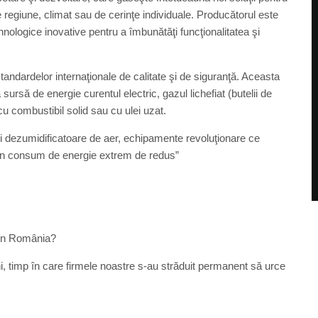
 regiune, climat sau de cerinţe individuale. Producătorul este
nologice inovative pentru a îmbunătăţi funcţionalitatea şi
rdelor internaţionale de calitate şi de siguranţă. Aceasta
sursă de energie curentul electric, gazul lichefiat (butelii de
u combustibil solid sau cu ulei uzat.
dezumidificatoare de aer, echipamente revoluţionare ce
u un consum de energie extrem de redus”
din România?
ni, timp în care firmele noastre s-au străduit permanent să urce