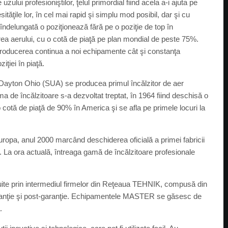
lui profesioniştilor, ţelul primordial fiind acela a-i ajuta pe
ităţile lor, în cel mai rapid şi simplu mod posibil, dar şi cu
 îndelungată o poziţionează fără pe o poziţie de top în
rea aerului, cu o cotă de piaţă pe plan mondial de peste 75%.
troducerea continua a noi echipamente cât şi constanţa
iţiei în piaţă.
in Dayton Ohio (SUA) se producea primul încălzitor de aer
de încălzitoare s-a dezvoltat treptat, în 1964 fiind deschisă o
otă de piaţă de 90% în America şi se afla pe primele locuri la
uropa, anul 2000 marcând deschiderea oficială a primei fabricii
ia. La ora actuală, întreaga gamă de încălzitoare profesionale
ite prin intermediul firmelor din Reţeaua TEHNIK, compusă din
garanţie şi post-garanţie. Echipamentele MASTER se găsesc de
.