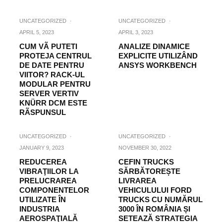
UNCATEGORIZED
·
UNCATEGORIZED
·
APRIL 5, 2023
APRIL 3, 2023
CUM VÃ PUTETI
ANALIZE DINAMICE
PROTEJA CENTRUL
EXPLICITE UTILIZÂND
DE DATE PENTRU
ANSYS WORKBENCH
VIITOR? RACK-UL
MODULAR PENTRU
SERVER VERTIV
KNÜRR DCM ESTE
RÃSPUNSUL
UNCATEGORIZED
·
UNCATEGORIZED
·
JANUARY 9, 2023
NOVEMBER 30, 2022
REDUCEREA
CEFIN TRUCKS
VIBRAŢIILOR LA
SĂRBĂTOREȘTE
PRELUCRAREA
LIVRAREA
COMPONENTELOR
VEHICULULUI FORD
UTILIZATE ÎN
TRUCKS CU NUMĂRUL
INDUSTRIA
3000 ÎN ROMÂNIA ȘI
AEROSPAŢIALĂ
SETEAZĂ STRATEGIA