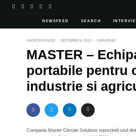
NEWSFEED
SEARCH
INTERVI
UNCATEGORIZED
·
DECEMBER 6, 2012
·
3 MIN READ
MASTER – Echipa
portabile pentru 
industrie si agric
Compania Master Climate Solutions reprezintă unul dintre