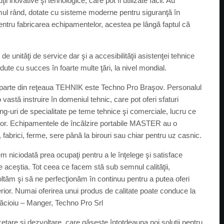
inovative şi tehnologice, care pot fi utilizate facil. Au
ltimul rând, dotate cu sisteme moderne pentru siguranţă în
 pentru fabricarea echipamentelor, acestea pe lângă faptul că
de unităţi de service dar şi a accesibilităţii asistenţei tehnice
ute cu succes în foarte multe ţări, la nivel mondial.
e parte din reţeaua TEHNIK este Techno Pro Braşov. Personalul
stă instruire în domeniul tehnic, care pot oferi sfaturi
ing-uri de specialitate pe teme tehnice şi comerciale, lucru ce
orilor. Echipamentele de încălzire portabile MASTER au o
e, fabrici, ferme, sere până la birouri sau chiar pentru uz casnic.
em niciodată prea ocupaţi pentru a le înţelege şi satisface
 aceştia. Tot ceea ce facem stă sub semnul calităţii,
tăm şi să ne perfecţionăm în continuu pentru a putea oferi
uperior. Numai oferirea unui produs de calitate poate conduce la
ulăcioiu – Manger, Techno Pro Srl
are şi dezvoltare, care găseşte întotdeauna noi soluţii pentru