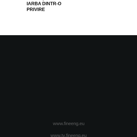
IARBA DINTR-O
PRIVIRE
www.fineeng.eu
www.tv.fineeng.eu