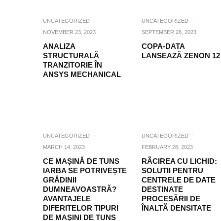
UNCATEGORIZED
·
UNCATEGORIZED
·
NOVEMBER 23, 2023
SEPTEMBER 28, 2023
ANALIZA
COPA-DATA
STRUCTURALĂ
LANSEAZĂ ZENON 12
TRANZITORIE ÎN
ANSYS MECHANICAL
UNCATEGORIZED
·
UNCATEGORIZED
·
MARCH 14, 2023
FEBRUARY 28, 2023
CE MAȘINĂ DE TUNS
RÃCIREA CU LICHID:
IARBA SE POTRIVEȘTE
SOLUTII PENTRU
GRĂDINII
CENTRELE DE DATE
DUMNEAVOASTRĂ?
DESTINATE
AVANTAJELE
PROCESÃRII DE
DIFERITELOR TIPURI
ÎNALTÃ DENSITATE
DE MAȘINI DE TUNS