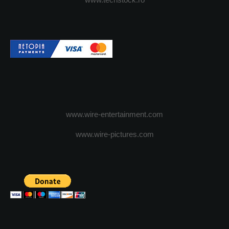
www.wire-entertainment.com
www.wire-pictures.com