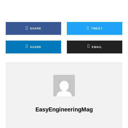
SHARE
TWEET
SHARE
EMAIL
EasyEngineeringMag