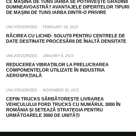
CE MAȘINĂ DE TUNS IARBA SE POTRIVEȘTE GRĂDINII
DUMNEAVOASTRĂ? AVANTAJELE DIFERITELOR TIPURI
DE MAȘINI DE TUNS IARBA DINTR-O PRIVIRE
UNCATEGORIZED
·
FEBRUARY 28, 2023
RÃCIREA CU LICHID: SOLUTII PENTRU CENTRELE DE
DATE DESTINATE PROCESÃRII DE ÎNALTÃ DENSITATE
UNCATEGORIZED
·
JANUARY 9, 2023
REDUCEREA VIBRAŢIILOR LA PRELUCRAREA
COMPONENTELOR UTILIZATE ÎN INDUSTRIA
AEROSPAŢIALĂ
UNCATEGORIZED
·
NOVEMBER 30, 2022
CEFIN TRUCKS SĂRBĂTOREȘTE LIVRAREA
VEHICULULUI FORD TRUCKS CU NUMĂRUL 3000 ÎN
ROMÂNIA ȘI SETEAZĂ STRATEGIA PENTRU
URMĂTOARELE 3000 DE UNITĂȚI