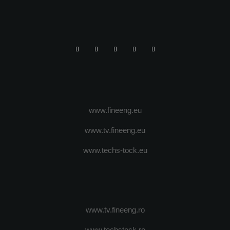
www.fineeng.eu
www.tv.fineeng.eu
www.techs-tock.eu
www.tv.fineeng.ro
www.techstock.ro