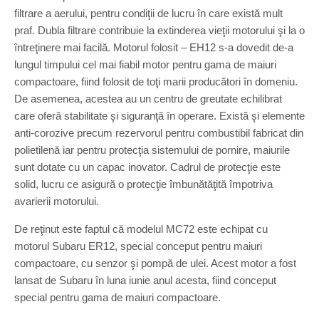
filtrare a aerului, pentru condiţii de lucru în care există mult
praf. Dubla filtrare contribuie la extinderea vieţii motorului şi la o
întreţinere mai facilă. Motorul folosit – EH12 s-a dovedit de-a
lungul timpului cel mai fiabil motor pentru gama de maiuri
compactoare, fiind folosit de toţi marii producători în domeniu.
De asemenea, acestea au un centru de greutate echilibrat
care oferă stabilitate şi siguranţă în operare. Există şi elemente
anti-corozive precum rezervorul pentru combustibil fabricat din
polietilenă iar pentru protecţia sistemului de pornire, maiurile
sunt dotate cu un capac inovator. Cadrul de protecţie este
solid, lucru ce asigură o protecţie îmbunătăţită împotriva
avarierii motorului.
De reţinut este faptul că modelul MC72 este echipat cu
motorul Subaru ER12, special conceput pentru maiuri
compactoare, cu senzor şi pompă de ulei. Acest motor a fost
lansat de Subaru în luna iunie anul acesta, fiind conceput
special pentru gama de maiuri compactoare.