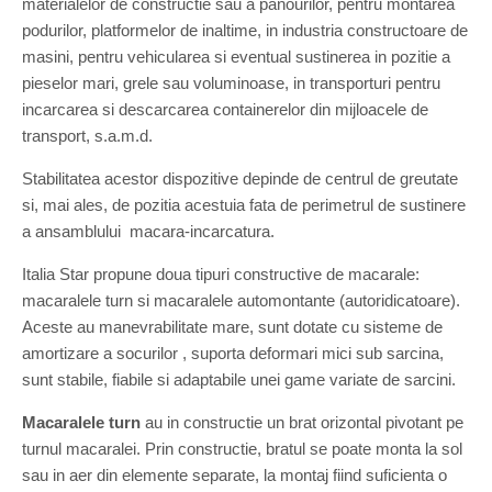
materialelor de constructie sau a panourilor, pentru montarea
podurilor, platformelor de inaltime, in industria constructoare de
masini, pentru vehicularea si eventual sustinerea in pozitie a
pieselor mari, grele sau voluminoase, in transporturi pentru
incarcarea si descarcarea containerelor din mijloacele de
transport, s.a.m.d.
Stabilitatea acestor dispozitive depinde de centrul de greutate
si, mai ales, de pozitia acestuia fata de perimetrul de sustinere
a ansamblului macara-incarcatura.
Italia Star propune doua tipuri constructive de macarale:
macaralele turn si macaralele automontante (autoridicatoare).
Aceste au manevrabilitate mare, sunt dotate cu sisteme de
amortizare a socurilor , suporta deformari mici sub sarcina,
sunt stabile, fiabile si adaptabile unei game variate de sarcini.
Macaralele turn
au in constructie un brat orizontal pivotant pe
turnul macaralei. Prin constructie, bratul se poate monta la sol
sau in aer din elemente separate, la montaj fiind suficienta o