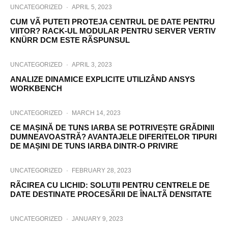
UNCATEGORIZED
·
APRIL 5, 2023
CUM VÃ PUTETI PROTEJA CENTRUL DE DATE PENTRU
VIITOR? RACK-UL MODULAR PENTRU SERVER VERTIV
KNÜRR DCM ESTE RÃSPUNSUL
UNCATEGORIZED
·
APRIL 3, 2023
ANALIZE DINAMICE EXPLICITE UTILIZÂND ANSYS
WORKBENCH
UNCATEGORIZED
·
MARCH 14, 2023
CE MAȘINĂ DE TUNS IARBA SE POTRIVEȘTE GRĂDINII
DUMNEAVOASTRĂ? AVANTAJELE DIFERITELOR TIPURI
DE MAȘINI DE TUNS IARBA DINTR-O PRIVIRE
UNCATEGORIZED
·
FEBRUARY 28, 2023
RÃCIREA CU LICHID: SOLUTII PENTRU CENTRELE DE
DATE DESTINATE PROCESÃRII DE ÎNALTÃ DENSITATE
UNCATEGORIZED
·
JANUARY 9, 2023