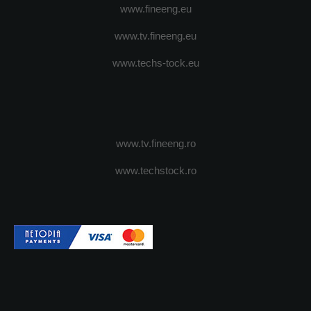
www.fineeng.eu
www.tv.fineeng.eu
www.techs-tock.eu
www.tv.fineeng.ro
www.techstock.ro