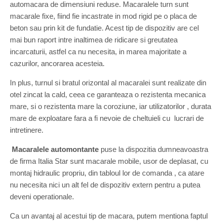
automacara de dimensiuni reduse. Macaralele turn sunt
macarale fixe, fiind fie incastrate in mod rigid pe o placa de
beton sau prin kit de fundatie. Acest tip de dispozitiv are cel
mai bun raport intre inaltimea de ridicare si greutatea
incarcaturii, astfel ca nu necesita, in marea majoritate a
cazurilor, ancorarea acesteia.
In plus, turnul si bratul orizontal al macaralei sunt realizate din
otel zincat la cald, ceea ce garanteaza o rezistenta mecanica
mare, si o rezistenta mare la coroziune, iar utilizatorilor , durata
mare de exploatare fara a fi nevoie de cheltuieli cu lucrari de
intretinere.
Macaralele automontante
puse la dispozitia dumneavoastra
de firma Italia Star sunt macarale mobile, usor de deplasat, cu
montaj hidraulic propriu, din tabloul lor de comanda , ca atare
nu necesita nici un alt fel de dispozitiv extern pentru a putea
deveni operationale.
Ca un avantaj al acestui tip de macara, putem mentiona faptul