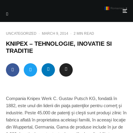
Romanian
▼
UNCATEGORIZED
·
MARCH 9, 2014
·
2 MIN READ
KNIPEX – TEHNOLOGIE, INOVATIE SI
TRADITIE
Compania Knipex Werk C. Gustav Putsch KG, fondată în
1882, este unul din liderii din piaţa patenţilor pentru comerţ şi
industrie. Peste 45.000 de patenţi şi cleşti sunt produşi zilnic în
fabrica aflată în proprietatea aceleiaşi familii, în aceeaşi locaţie
din Wuppertal, Germania. Gama de produse include în jur de