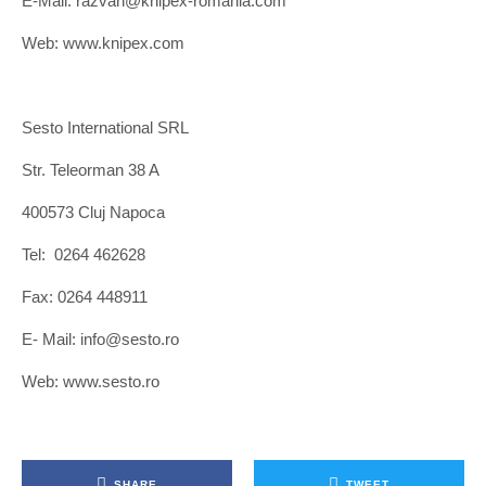
E-Mail: razvan@knipex-romania.com
Web: www.knipex.com
Sesto International SRL
Str. Teleorman 38 A
400573 Cluj Napoca
Tel: 0264 462628
Fax: 0264 448911
E- Mail: info@sesto.ro
Web: www.sesto.ro
SHARE
TWEET