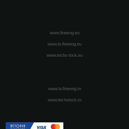
www.fineeng.eu
www.tv.fineeng.eu
www.techs-tock.eu
www.tv.fineeng.ro
www.techstock.ro