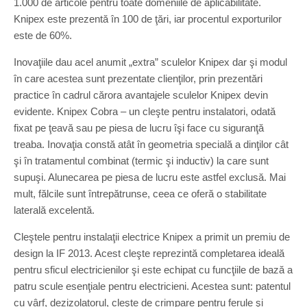
1.000 de articole pentru toate domeniile de aplicabilitate.
Knipex este prezentă în 100 de ţări, iar procentul exporturilor
este de 60%.
Inovaţiile dau acel anumit „extra” sculelor Knipex dar şi modul
în care acestea sunt prezentate clienţilor, prin prezentări
practice în cadrul cărora avantajele sculelor Knipex devin
evidente. Knipex Cobra – un cleşte pentru instalatori, odată
fixat pe ţeavă sau pe piesa de lucru îşi face cu siguranţă
treaba. Inovaţia constă atât în geometria specială a dinţilor cât
şi în tratamentul combinat (termic şi inductiv) la care sunt
supuşi. Alunecarea pe piesa de lucru este astfel exclusă. Mai
mult, fălcile sunt întrepătrunse, ceea ce oferă o stabilitate
laterală excelentă.
Cleştele pentru instalaţii electrice Knipex a primit un premiu de
design la IF 2013. Acest cleşte reprezintă completarea ideală
pentru sficul electricienilor şi este echipat cu funcţiile de bază a
patru scule esenţiale pentru electricieni. Acestea sunt: patentul
cu vârf, dezizolatorul, cleşte de crimpare pentru ferule şi