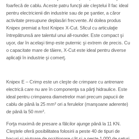
foarfecă de cablu. Aceste patru funcţii ale cleştelui îl fac ideal
pentru electricienii din industrie sau de pe şantier, a căror
activitate presupune deplasări frecvente. Al doilea produs
Knipex premiat a fost Knipex X-Cut. Sficul cu articulaţie
întrepătrunsă are talentul unui all-rounder. Este compact şi
uşor, dar în acelaşi timp este puternic şi extrem de precis. Cu
o capacitate mare de tăiere, X-Cut este ideal pentru diverse
aplicaţii în industrie şi comerţ.
Knipex E – Crimp este un cleşte de crimpare cu antrenare
electrică care nu are în componenţa sa părţi hidraulice. Este
ideal pentru crimparea diametrelor mari precum papucii de
cablu de până la 25 mm² ori a ferulelor (manşoane aderente)
de până la 50 mm².
Forţa maximă de presare a fălcilor ajunge până la 11 KN.
Cleştele oferă posibilitatea folosirii a peste 40 de tipuri de
bacuri şi ajutoare de poziţionare cât şi a peste 1.000 de seturi