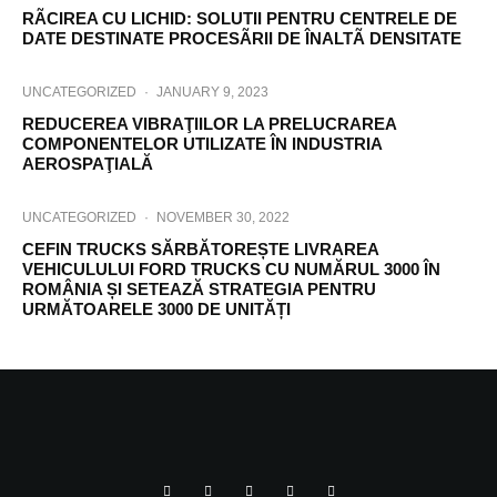
RÃCIREA CU LICHID: SOLUTII PENTRU CENTRELE DE
DATE DESTINATE PROCESÃRII DE ÎNALTÃ DENSITATE
UNCATEGORIZED
·
JANUARY 9, 2023
REDUCEREA VIBRAŢIILOR LA PRELUCRAREA
COMPONENTELOR UTILIZATE ÎN INDUSTRIA
AEROSPAŢIALĂ
UNCATEGORIZED
·
NOVEMBER 30, 2022
CEFIN TRUCKS SĂRBĂTOREȘTE LIVRAREA
VEHICULULUI FORD TRUCKS CU NUMĂRUL 3000 ÎN
ROMÂNIA ȘI SETEAZĂ STRATEGIA PENTRU
URMĂTOARELE 3000 DE UNITĂȚI