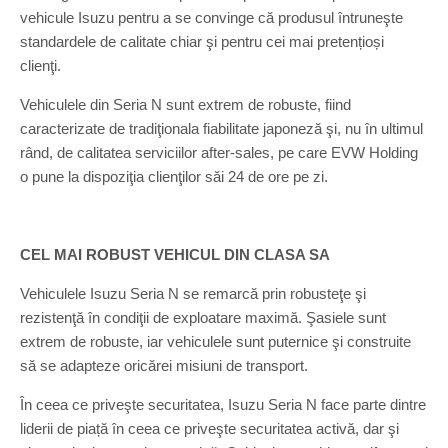
vehicule Isuzu pentru a se convinge că produsul întruneşte
standardele de calitate chiar şi pentru cei mai pretențioși
clienţi.
Vehiculele din Seria N sunt extrem de robuste, fiind
caracterizate de tradiţionala fiabilitate japoneză şi, nu în ultimul
rând, de calitatea serviciilor after-sales, pe care EVW Holding
o pune la dispoziţia clienţilor săi 24 de ore pe zi.
CEL MAI ROBUST VEHICUL DIN CLASA SA
Vehiculele Isuzu Seria N se remarcă prin robusteţe şi
rezistenţă în condiţii de exploatare maximă. Şasiele sunt
extrem de robuste, iar vehiculele sunt puternice şi construite
să se adapteze oricărei misiuni de transport.
În ceea ce priveşte securitatea, Isuzu Seria N face parte dintre
liderii de piață în ceea ce priveşte securitatea activă, dar şi