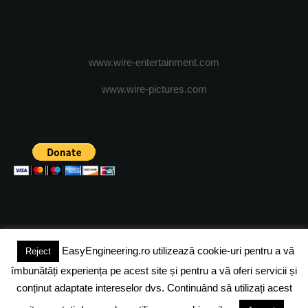
www.wire-entertainment.com
www.wire-pictures.com
EasyEngineering.ro utilizează cookie-uri pentru a vă
Reject
(c) 2024 - FineEngineeringMagazine. All rights reserved.
îmbunătăți experiența pe acest site și pentru a vă oferi servicii și
DESPRE NOI
ADVERTISING
JOBS
DESPRE COOKIES
conținut adaptate intereselor dvs. Continuând să utilizați acest