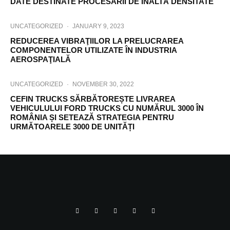
DATE DESTINATE PROCESÃRII DE ÎNALTÃ DENSITATE
UNCATEGORIZED
·
JANUARY 9, 2023
REDUCEREA VIBRAŢIILOR LA PRELUCRAREA
COMPONENTELOR UTILIZATE ÎN INDUSTRIA
AEROSPAŢIALĂ
UNCATEGORIZED
·
NOVEMBER 30, 2022
CEFIN TRUCKS SĂRBĂTOREȘTE LIVRAREA
VEHICULULUI FORD TRUCKS CU NUMĂRUL 3000 ÎN
ROMÂNIA ȘI SETEAZĂ STRATEGIA PENTRU
URMĂTOARELE 3000 DE UNITĂȚI