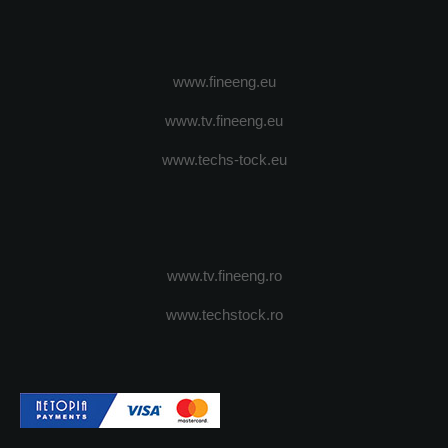
www.fineeng.eu
www.tv.fineeng.eu
www.techs-tock.eu
www.tv.fineeng.ro
www.techstock.ro