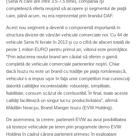
(Seria N care are între 3.5-7.5 tone), compania îşi
completează oferta reuşind să acopere şi segmentul de piaţă
care, până acum, nu era reprezentat prin brandul DAF.
Acest nou segment a devenit o componentă importantă în
structura diviziei de vânzări vehicule comerciale noi. Cu 44 de
vehicule Seria N livrate în 2013 şi cu o cifră de afaceri totală de
peste 1 milion EURO pentru primul an, viitorul este promiţător.
“Prin aducerea noului brand am căutat să oferim o gamă
completă de vehicule comerciale partenerilor noştri. Chiar
dacă Isuzu nu este un brand cu tradiţie pe piaţa românească,
vehiculul s-a impus uşor în faţa unor competitori mai cunoscuţi
datorită calităţilor incontestabile: robusteţe, simplitate,
fiabilitate, consum scăzut de combustibil. În final, toate aceste
calităţi facilitează un singur lucru: productivitatea”, afirmă
Mădălin Neacşu, Brand Manger Isuzu (EVW Holding).
De asemenea, la cerere, partenerii EVW au avut posibilitatea
să testeze vehiculele pe teren prin programele demo EVW
Holding în cadrul cărora partenerii primesc în exploatare