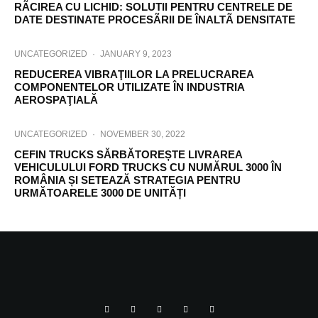
RÃCIREA CU LICHID: SOLUTII PENTRU CENTRELE DE
DATE DESTINATE PROCESÃRII DE ÎNALTÃ DENSITATE
UNCATEGORIZED
·
JANUARY 9, 2023
REDUCEREA VIBRAŢIILOR LA PRELUCRAREA
COMPONENTELOR UTILIZATE ÎN INDUSTRIA
AEROSPAŢIALĂ
UNCATEGORIZED
·
NOVEMBER 30, 2022
CEFIN TRUCKS SĂRBĂTOREȘTE LIVRAREA
VEHICULULUI FORD TRUCKS CU NUMĂRUL 3000 ÎN
ROMÂNIA ȘI SETEAZĂ STRATEGIA PENTRU
URMĂTOARELE 3000 DE UNITĂȚI