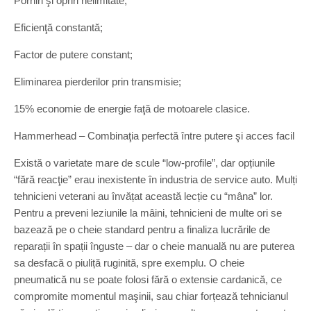
Porniri şi opriri nelimitate;
Eficienţă constantă;
Factor de putere constant;
Eliminarea pierderilor prin transmisie;
15% economie de energie faţă de motoarele clasice.
Hammerhead – Combinaţia perfectă între putere şi acces facil
Există o varietate mare de scule “low-profile”, dar opțiunile
“fără reacţie” erau inexistente în industria de service auto. Mulți
tehnicieni veterani au învățat această lecție cu “mâna” lor.
Pentru a preveni leziunile la mâini, tehnicieni de multe ori se
bazează pe o cheie standard pentru a finaliza lucrările de
reparații în spații înguste – dar o cheie manuală nu are puterea
sa desfacă o piuliță ruginită, spre exemplu. O cheie
pneumatică nu se poate folosi fără o extensie cardanică, ce
compromite momentul maşinii, sau chiar forțează tehnicianul