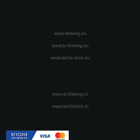
www.fineeng.eu
www.tv.fineeng.eu
www.techs-tock.eu
www.tv.fineeng.ro
www.techstock.ro