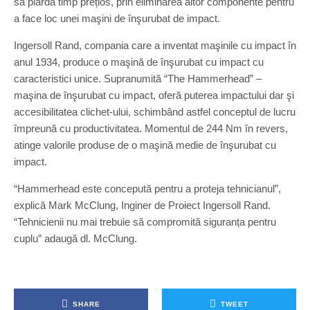
să piardă timp prețios, prin eliminarea altor componente pentru
a face loc unei maşini de înşurubat de impact.
Ingersoll Rand, compania care a inventat maşinile cu impact în
anul 1934, produce o maşină de înşurubat cu impact cu
caracteristici unice. Supranumită “The Hammerhead” –
maşina de înşurubat cu impact, oferă puterea impactului dar şi
accesibilitatea clichet-ului, schimbând astfel conceptul de lucru
împreună cu productivitatea. Momentul de 244 Nm în revers,
atinge valorile produse de o maşină medie de înşurubat cu
impact.
“Hammerhead este concepută pentru a proteja tehnicianul”,
explică Mark McClung, Inginer de Proiect Ingersoll Rand.
“Tehnicienii nu mai trebuie să compromită siguranța pentru
cuplu” adaugă dl. McClung.
SHARE
TWEET