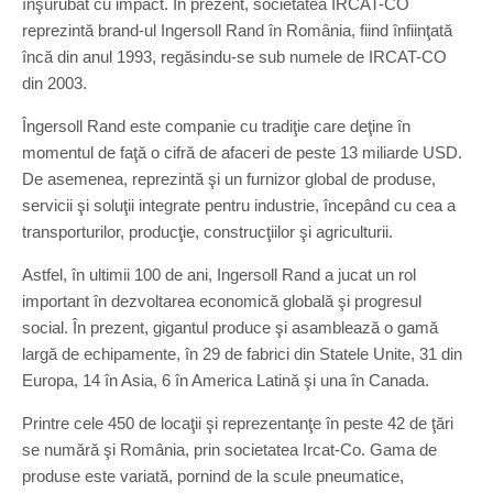
înşurubat cu impact. În prezent, societatea IRCAT-CO
reprezintă brand-ul Ingersoll Rand în România, fiind înfiinţată
încă din anul 1993, regăsindu-se sub numele de IRCAT-CO
din 2003.
Îngersoll Rand este companie cu tradiţie care deţine în
momentul de faţă o cifră de afaceri de peste 13 miliarde USD.
De asemenea, reprezintă şi un furnizor global de produse,
servicii şi soluţii integrate pentru industrie, începând cu cea a
transporturilor, producţie, construcţiilor şi agriculturii.
Astfel, în ultimii 100 de ani, Ingersoll Rand a jucat un rol
important în dezvoltarea economică globală şi progresul
social. În prezent, gigantul produce şi asamblează o gamă
largă de echipamente, în 29 de fabrici din Statele Unite, 31 din
Europa, 14 în Asia, 6 în America Latină şi una în Canada.
Printre cele 450 de locaţii şi reprezentanţe în peste 42 de ţări
se numără şi România, prin societatea Ircat-Co. Gama de
produse este variată, pornind de la scule pneumatice,