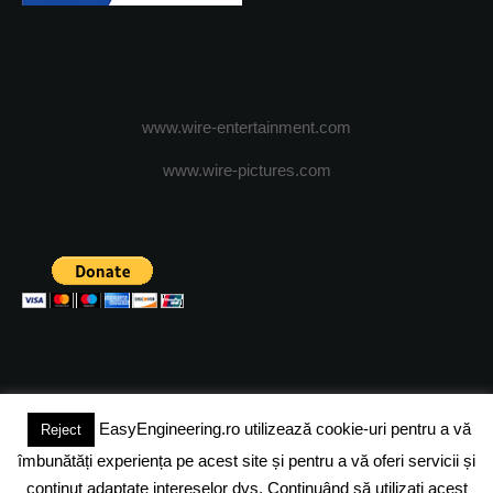
www.wire-entertainment.com
www.wire-pictures.com
EasyEngineering.ro utilizează cookie-uri pentru a vă
Reject
(c) 2024 - FineEngineeringMagazine. All rights reserved.
îmbunătăți experiența pe acest site și pentru a vă oferi servicii și
DESPRE NOI
ADVERTISING
JOBS
DESPRE COOKIES
conținut adaptate intereselor dvs. Continuând să utilizați acest