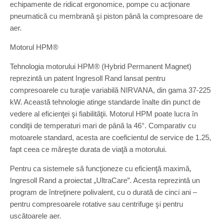
echipamente de ridicat ergonomice, pompe cu acţionare
pneumatică cu membrană şi piston până la compresoare de
aer.
Motorul HPM®
Tehnologia motorului HPM® (Hybrid Permanent Magnet)
reprezintă un patent Ingresoll Rand lansat pentru
compresoarele cu turaţie variabilă NIRVANA, din gama 37-225
kW. Această tehnologie atinge standarde înalte din punct de
vedere al eficienţei şi fiabilităţii. Motorul HPM poate lucra în
condiţii de temperaturi mari de până la 46°. Comparativ cu
motoarele standard, acesta are coeficientul de service de 1.25,
fapt ceea ce măreşte durata de viaţă a motorului.
Pentru ca sistemele să funcţioneze cu eficienţă maximă,
Ingresoll Rand a proiectat „UltraCare”. Acesta reprezintă un
program de întreţinere polivalent, cu o durată de cinci ani –
pentru compresoarele rotative sau centrifuge şi pentru
uscătoarele aer.