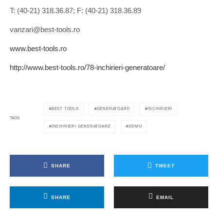
T: (40-21) 318.36.87; F: (40-21) 318.36.89
vanzari@best-tools.ro
www.best-tools.ro
http://www.best-tools.ro/78-inchirieri-generatoare/
BEST TOOLS
GENERATOARE
INCHIRIERI
TAGS
INCHIRIERI GENERATOARE
SDMO
SHARE
TWEET
SHARE
EMAIL