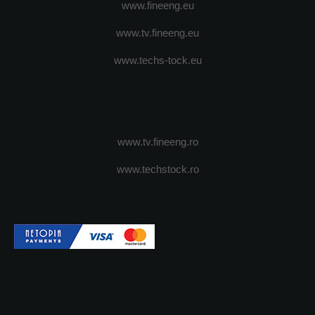
www.fineeng.eu
www.tv.fineeng.eu
www.techs-tock.eu
www.tv.fineeng.ro
www.techstock.ro