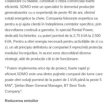
colaborare cu filialele, constituie o rețea comercială foarte
eficientă. SDMO este un specialist în domeniul producției
generatoarelor cu o experiență de peste 40 de ani, oferind
soluții energetice la cheie. Compania folosește expertiza sa
pentru a-şi ajuta clienții în îndeplinirea cerințelor specifice, prin
dezvoltarea continuă a gamelor, în special Rental Power,
dedicată închirierilor, cu puteri pornind de la 2.75 kVA la 2.500
kVA. Pentru a oferi energia necesară pentru activitățile de zi cu
zi, un alt principiu definitoriu al companiei îl reprezintă protecția
mediului înconjurător, în acest sens dezvoltând diverse
strategii, atât de producție cât și de funcționare.
” Putem implementa orice tip de proiect, foarte rapid şi
eficient.SDMO este una dintre puţinele companii din lume care
poate oferi soluţii pornind de la puteri de 1 kVA până la peste 5
MW”, Ştefan Blaer General Manager, BT Best Tools
Company”.
Reducerea emisiilor