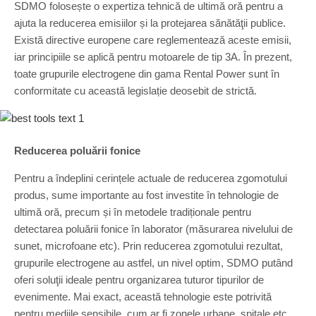
SDMO folosește o expertiza tehnică de ultimă oră pentru a
ajuta la reducerea emisiilor și la protejarea sănătăţii publice.
Există directive europene care reglementează aceste emisii,
iar principiile se aplică pentru motoarele de tip 3A. În prezent,
toate grupurile electrogene din gama Rental Power sunt în
conformitate cu această legislație deosebit de strictă.
Reducerea poluării fonice
Pentru a îndeplini cerințele actuale de reducerea zgomotului
produs, sume importante au fost investite în tehnologie de
ultimă oră, precum și în metodele tradiționale pentru
detectarea poluării fonice în laborator (măsurarea nivelului de
sunet, microfoane etc). Prin reducerea zgomotului rezultat,
grupurile electrogene au astfel, un nivel optim, SDMO putând
oferi soluţii ideale pentru organizarea tuturor tipurilor de
evenimente. Mai exact, această tehnologie este potrivită
pentru mediile sensibile, cum ar fi zonele urbane, spitale etc.