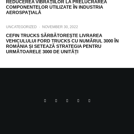
REDUCEREA VIBRAŢIILOR LA PRELUCRAREA
COMPONENTELOR UTILIZATE ÎN INDUSTRIA
AEROSPAŢIALĂ
UNCATEGORIZED
·
NOVEMBER 30, 2022
CEFIN TRUCKS SĂRBĂTOREȘTE LIVRAREA
VEHICULULUI FORD TRUCKS CU NUMĂRUL 3000 ÎN
ROMÂNIA ȘI SETEAZĂ STRATEGIA PENTRU
URMĂTOARELE 3000 DE UNITĂȚI