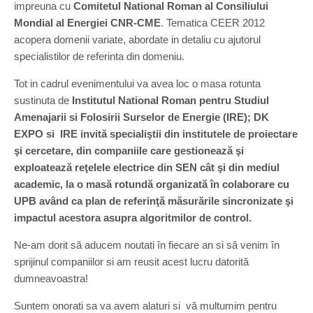
impreuna cu
Comitetul National Roman al Consiliului
Mondial al Energiei CNR-CME
. Tematica CEER 2012
acopera domenii variate, abordate in detaliu cu ajutorul
specialistilor de referinta din domeniu.
Tot in cadrul evenimentului va avea loc o masa rotunta
sustinuta de
Institutul National Roman pentru Studiul
Amenajarii si Folosirii Surselor de Energie (IRE); DK
EXPO si
IRE invită specialiştii din institutele de proiectare
şi cercetare, din companiile care gestionează şi
exploatează reţelele electrice din SEN cât şi din mediul
academic, la o masă rotundă organizată în colaborare cu
UPB având ca plan de referinţă măsurările sincronizate şi
impactul acestora asupra algoritmilor de control.
Ne-am dorit să aducem noutati în fiecare an si să venim în
sprijinul companiilor si am reusit acest lucru datorită
dumneavoastra!
Suntem onorati sa va avem alaturi si vă multumim pentru