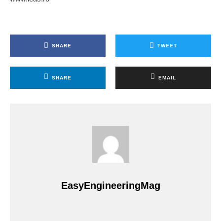
SHARE
TWEET
SHARE
EMAIL
EasyEngineeringMag