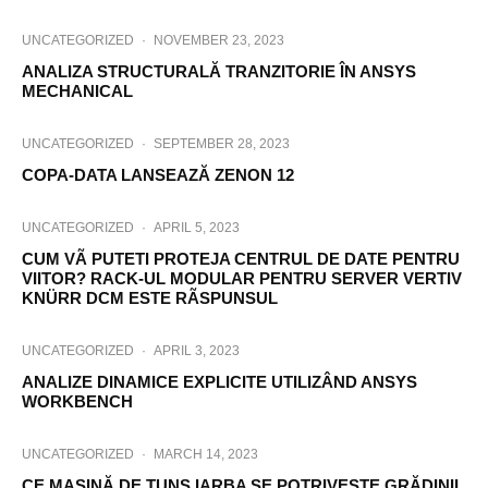
UNCATEGORIZED
·
NOVEMBER 23, 2023
ANALIZA STRUCTURALĂ TRANZITORIE ÎN ANSYS
MECHANICAL
UNCATEGORIZED
·
SEPTEMBER 28, 2023
COPA-DATA LANSEAZĂ ZENON 12
UNCATEGORIZED
·
APRIL 5, 2023
CUM VÃ PUTETI PROTEJA CENTRUL DE DATE PENTRU
VIITOR? RACK-UL MODULAR PENTRU SERVER VERTIV
KNÜRR DCM ESTE RÃSPUNSUL
UNCATEGORIZED
·
APRIL 3, 2023
ANALIZE DINAMICE EXPLICITE UTILIZÂND ANSYS
WORKBENCH
UNCATEGORIZED
·
MARCH 14, 2023
CE MAȘINĂ DE TUNS IARBA SE POTRIVEȘTE GRĂDINII