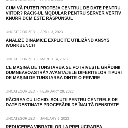
CUM VÃ PUTETI PROTEJA CENTRUL DE DATE PENTRU
VIITOR? RACK-UL MODULAR PENTRU SERVER VERTIV
KNÜRR DCM ESTE RÃSPUNSUL
UNCATEGORIZED
·
APRIL 3, 2023
ANALIZE DINAMICE EXPLICITE UTILIZÂND ANSYS
WORKBENCH
UNCATEGORIZED
·
MARCH 14, 2023
CE MAȘINĂ DE TUNS IARBA SE POTRIVEȘTE GRĂDINII
DUMNEAVOASTRĂ? AVANTAJELE DIFERITELOR TIPURI
DE MAȘINI DE TUNS IARBA DINTR-O PRIVIRE
UNCATEGORIZED
·
FEBRUARY 28, 2023
RÃCIREA CU LICHID: SOLUTII PENTRU CENTRELE DE
DATE DESTINATE PROCESÃRII DE ÎNALTÃ DENSITATE
UNCATEGORIZED
·
JANUARY 9, 2023
REDUCEREA VIBRAŢIILOR LA PRELUCRAREA