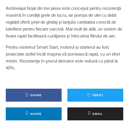
Ambreiajul forjat din trei piese este conceput pentru rezistenţă
maximă în condiţii grele de lucru, iar pompa de ulei cu debit
reglabil oferă şinei de ghidaj şi lanţului cantitatea corectă de
lubrifiere pentru fiecare sarcină. Mai mult de atât, un sistem de
fixare rapid facilitează curăţarea şi înlocuirea filtrului de aer.
Pentru sistemul Smart Start, motorul şi starterul au fost
proiectate astfel încât maşina să pornească rapid, cu un efort
minim. Rezistenţa în şnurul demaror este redusă cu până la
40%.
SHARE
TWEET
SHARE
EMAIL