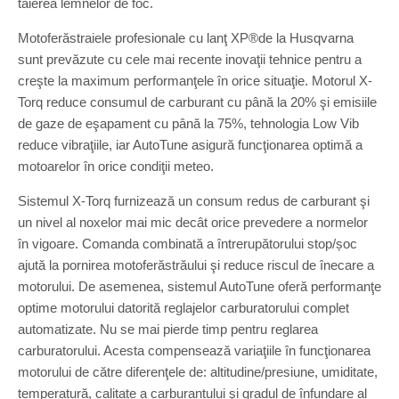
tăierea lemnelor de foc.
Motoferăstraiele profesionale cu lanţ XP®de la Husqvarna
sunt prevăzute cu cele mai recente inovaţii tehnice pentru a
creşte la maximum performanţele în orice situaţie. Motorul X-
Torq reduce consumul de carburant cu până la 20% şi emisiile
de gaze de eşapament cu până la 75%, tehnologia Low Vib
reduce vibraţiile, iar AutoTune asigură funcţionarea optimă a
motoarelor în orice condiţii meteo.
Sistemul X-Torq furnizează un consum redus de carburant şi
un nivel al noxelor mai mic decât orice prevedere a normelor
în vigoare. Comanda combinată a întrerupătorului stop/șoc
ajută la pornirea motoferăstrăului şi reduce riscul de înecare a
motorului. De asemenea, sistemul AutoTune oferă performanţe
optime motorului datorită reglajelor carburatorului complet
automatizate. Nu se mai pierde timp pentru reglarea
carburatorului. Acesta compensează variaţiile în funcţionarea
motorului de către diferenţele de: altitudine/presiune, umiditate,
temperatură, calitate a carburantului şi gradul de înfundare al