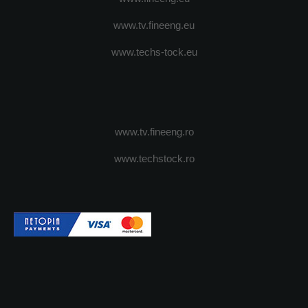
www.tv.fineeng.eu
www.techs-tock.eu
www.tv.fineeng.ro
www.techstock.ro