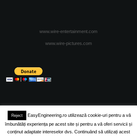
www.wire-entertainment.com
www.wire-pictures.com
EasyEngineering.ro utilizează cookie-uri pentru a vă
Reject
(c) 2024 - FineEngineeringMagazine. All rights reserved.
îmbunătăți experiența pe acest site și pentru a vă oferi servicii și
DESPRE NOI
ADVERTISING
JOBS
DESPRE COOKIES
conținut adaptate intereselor dvs. Continuând să utilizați acest