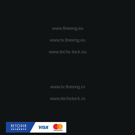
www.fineeng.eu
www.tv.fineeng.eu
www.techs-tock.eu
www.tv.fineeng.ro
www.techstock.ro