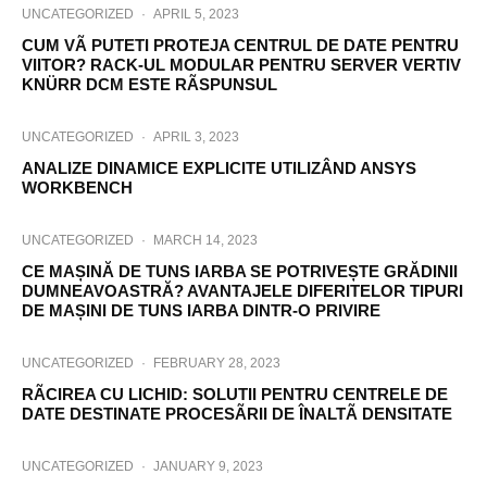
UNCATEGORIZED
·
APRIL 5, 2023
CUM VÃ PUTETI PROTEJA CENTRUL DE DATE PENTRU
VIITOR? RACK-UL MODULAR PENTRU SERVER VERTIV
KNÜRR DCM ESTE RÃSPUNSUL
UNCATEGORIZED
·
APRIL 3, 2023
ANALIZE DINAMICE EXPLICITE UTILIZÂND ANSYS
WORKBENCH
UNCATEGORIZED
·
MARCH 14, 2023
CE MAȘINĂ DE TUNS IARBA SE POTRIVEȘTE GRĂDINII
DUMNEAVOASTRĂ? AVANTAJELE DIFERITELOR TIPURI
DE MAȘINI DE TUNS IARBA DINTR-O PRIVIRE
UNCATEGORIZED
·
FEBRUARY 28, 2023
RÃCIREA CU LICHID: SOLUTII PENTRU CENTRELE DE
DATE DESTINATE PROCESÃRII DE ÎNALTÃ DENSITATE
UNCATEGORIZED
·
JANUARY 9, 2023