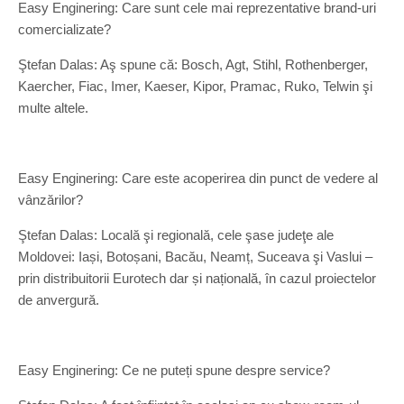
Easy Enginering: Care sunt cele mai reprezentative brand-uri
comercializate?
Ştefan Dalas: Aş spune că: Bosch, Agt, Stihl, Rothenberger,
Kaercher, Fiac, Imer, Kaeser, Kipor, Pramac, Ruko, Telwin şi
multe altele.
Easy Enginering: Care este acoperirea din punct de vedere al
vânzărilor?
Ştefan Dalas: Locală şi regională, cele şase judeţe ale
Moldovei: Iași, Botoșani, Bacău, Neamț, Suceava şi Vaslui –
prin distribuitorii Eurotech dar și națională, în cazul proiectelor
de anvergură.
Easy Enginering: Ce ne puteți spune despre service?