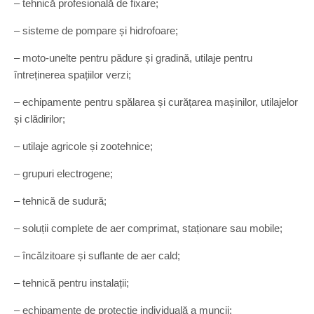
– tehnică profesională de fixare;
– sisteme de pompare și hidrofoare;
– moto-unelte pentru pădure și gradină, utilaje pentru
întreținerea spațiilor verzi;
– echipamente pentru spălarea și curățarea mașinilor, utilajelor
și clădirilor;
– utilaje agricole și zootehnice;
– grupuri electrogene;
– tehnică de sudură;
– soluții complete de aer comprimat, staționare sau mobile;
– încălzitoare și suflante de aer cald;
– tehnică pentru instalații;
– echipamente de protecție individuală a muncii;