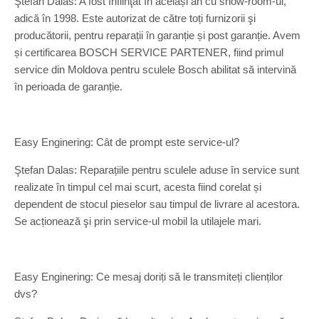
Ştefan Dalas: A fost înfiinţat în același an cu show-room-ul,
adică în 1998. Este autorizat de către toți furnizorii şi
producătorii, pentru reparații în garanție și post garanție. Avem
și certificarea BOSCH SERVICE PARTENER, fiind primul
service din Moldova pentru sculele Bosch abilitat să intervină
în perioada de garanție.
Easy Enginering: Cât de prompt este service-ul?
Ştefan Dalas: Reparațiile pentru sculele aduse în service sunt
realizate în timpul cel mai scurt, acesta fiind corelat și
dependent de stocul pieselor sau timpul de livrare al acestora.
Se acționează şi prin service-ul mobil la utilajele mari.
Easy Enginering: Ce mesaj doriți să le transmiteți clienților
dvs?