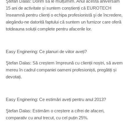
Ştefan Dalas: Dorim să le mulțumim. Anul acesta aniversăm
15 ani de activitate și suntem conștienți că EUROTECH
înseamnă pentru clienți o echipa profesionistă şi de încredere,
alegându-ne datorită faptului că suntem un furnizor care oferă
totdeauna soluții complete pentru afacerile lor.
Easy Enginering: Ce planuri de viitor aveți?
Ştefan Dalas: Să creștem împreună cu clienții noștri, să avem
mereu în cadrul companiei oameni profesioniști, pregătiți și
devotați.
Easy Enginering: Ce estimări aveți pentru anul 2013?
Ştefan Dalas: Estimăm o creștere a cifrei de afaceri,
comparativ cu anul trecut, cu cel puțin 25%.