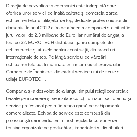
Direcţia de dezvoltare a companiei este îndreptată spre
oferirea unor servicii de înaltă calitate şi comercializarea
echipamentelor şi utilajelor de top, dedicate profesioniştilor din
domeniu. În anul 2012 cifra de afaceri a companiei s-a situat în
jurul valorii de 2,3 milioane de Euro, iar numărul de anjgaţi a
fost de 32. EUROTECH distribuie game complete de
echipamente şi utilajele pentru construcţii, din brand-uri
internaţionale de top. Pe lângă serviciul de vânzări,
echipamentele pot fi închiriate prin intermediul „Serviciului
Corporate de Închiriere” din cadrul service-ului de scule și
utilaje EUROTECH.
Compania şi-a dezvoltat de-a lungul timpului relaţii comerciale
bazate pe încredere şi seriozitate cu toţi furnizorii săi, oferind şi
service profesional pentru întreaga gamă de echipamente
comercializate. Echipa de service este compusă din
profesionişti care participă în mod regulat la cursurile de
training organizate de producători, importatori şi distribuitori.