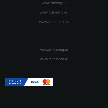
www.fineeng.eu
www.tv.fineeng.eu
www.techs-tock.eu
www.tv.fineeng.ro
www.techstock.ro