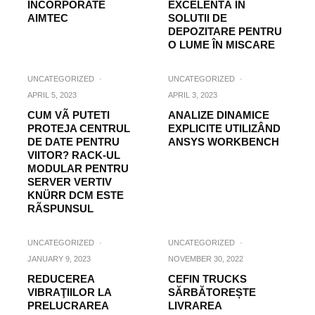
ÎNCORPORATE
EXCELENTÃ ÎN
AIMTEC
SOLUTII DE
DEPOZITARE PENTRU
O LUME ÎN MISCARE
UNCATEGORIZED
·
UNCATEGORIZED
·
APRIL 5, 2023
APRIL 3, 2023
CUM VÃ PUTETI
ANALIZE DINAMICE
PROTEJA CENTRUL
EXPLICITE UTILIZÂND
DE DATE PENTRU
ANSYS WORKBENCH
VIITOR? RACK-UL
MODULAR PENTRU
SERVER VERTIV
KNÜRR DCM ESTE
RÃSPUNSUL
UNCATEGORIZED
·
UNCATEGORIZED
·
JANUARY 9, 2023
NOVEMBER 30, 2022
REDUCEREA
CEFIN TRUCKS
VIBRAŢIILOR LA
SĂRBĂTOREȘTE
PRELUCRAREA
LIVRAREA