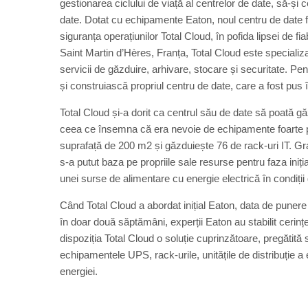
gestionarea ciclului de viață al centrelor de date, să-și 
date. Dotat cu echipamente Eaton, noul centru de date 
siguranța operațiunilor Total Cloud, în pofida lipsei de fi
Saint Martin d’Hères, Franța, Total Cloud este specializat
servicii de găzduire, arhivare, stocare și securitate. Pent
și construiască propriul centru de date, care a fost pus 
Total Cloud și-a dorit ca centrul său de date să poată g
ceea ce însemna că era nevoie de echipamente foarte p
suprafață de 200 m2 și găzduiește 76 de rack-uri IT. Graț
s-a putut baza pe propriile sale resurse pentru faza iniț
unei surse de alimentare cu energie electrică în condiți
Când Total Cloud a abordat inițial Eaton, data de punere
în doar două săptămâni, experții Eaton au stabilit cerinț
dispoziția Total Cloud o soluție cuprinzătoare, pregătită
echipamentele UPS, rack-urile, unitățile de distribuție a
energiei.