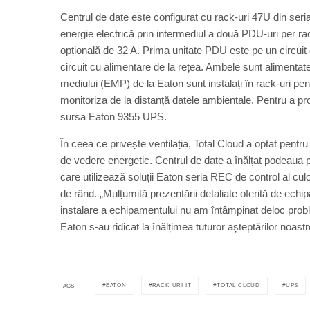
Centrul de date este configurat cu rack-uri 47U din ser
energie electrică prin intermediul a două PDU-uri per r
opțională de 32 A. Prima unitate PDU este pe un circuit 
circuit cu alimentare de la rețea. Ambele sunt alimentat
mediului (EMP) de la Eaton sunt instalați în rack-uri pe
monitoriza de la distanță datele ambientale. Pentru a pro
sursa Eaton 9355 UPS.
În ceea ce privește ventilația, Total Cloud a optat pentru 
de vedere energetic. Centrul de date a înălțat podeaua p
care utilizează soluții Eaton seria REC de control al culo
de rând. „Mulțumită prezentării detaliate oferită de echi
instalare a echipamentului nu am întâmpinat deloc probl
Eaton s-au ridicat la înălțimea tuturor așteptărilor noast
EATON
RACK-URI IT
TOTAL CLOUD
UPS
TAGS