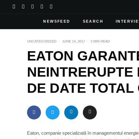
NEWSFEED
SEARCH
INTERVI
UNCATEGORIZED
·
JUNE 14, 2017
·
2 MIN READ
EATON GARANTE
NEINTRERUPTE
DE DATE TOTAL
Eaton, companie specializată în managementul energiei,