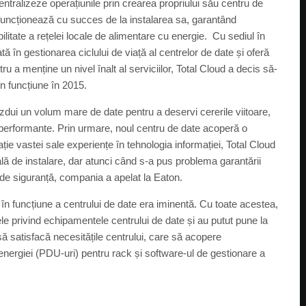
centralizeze operațiunile prin crearea propriului său centru de
funcționează cu succes de la instalarea sa, garantând
abilitate a rețelei locale de alimentare cu energie. Cu sediul în
ă în gestionarea ciclului de viață al centrelor de date și oferă
ru a menține un nivel înalt al serviciilor, Total Cloud a decis să-
în funcțiune în 2015.
ăzdui un volum mare de date pentru a deservi cererile viitoare,
erformante. Prin urmare, noul centru de date acoperă o
ie vastei sale experiențe în tehnologia informației, Total Cloud
ială de instalare, dar atunci când s-a pus problema garantării
i de siguranță, compania a apelat la Eaton.
 în funcțiune a centrului de date era iminentă. Cu toate acestea,
ele privind echipamentele centrului de date și au putut pune la
 să satisfacă necesitățile centrului, care să acopere
 energiei (PDU-uri) pentru rack și software-ul de gestionare a