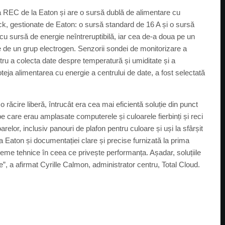
ia REC de la Eaton și are o sursă dublă de alimentare cu
ack, gestionate de Eaton: o sursă standard de 16 A și o sursă
cu sursă de energie neîntreruptibilă, iar cea de-a doua pe un
e de un grup electrogen. Senzorii sondei de monitorizare a
ntru a colecta date despre temperatură și umiditate și a
teja alimentarea cu energie a centrului de date, a fost selectată
o răcire liberă, întrucât era cea mai eficientă soluție din punct
e care erau amplasate computerele și culoarele fierbinți și reci
arelor, inclusiv panouri de plafon pentru culoare și uși la sfârșit
pa Eaton și documentației clare și precise furnizată la prima
eme tehnice în ceea ce privește performanța. Așadar, soluțiile
re”, a afirmat Cyrille Calmon, administrator centru, Total Cloud.