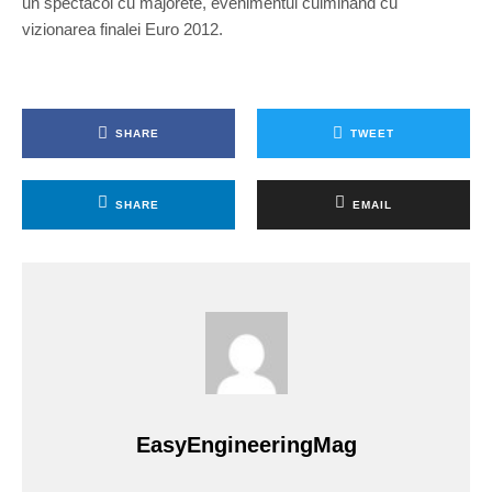
un spectacol cu majorete, evenimentul culminând cu
vizionarea finalei Euro 2012.
SHARE
TWEET
SHARE
EMAIL
EasyEngineeringMag