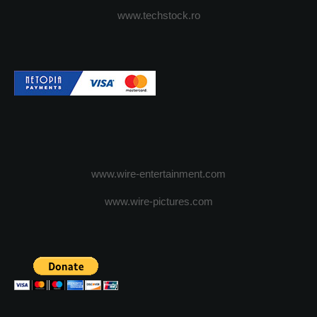
www.techstock.ro
www.wire-entertainment.com
www.wire-pictures.com