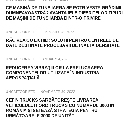
CE MAȘINĂ DE TUNS IARBA SE POTRIVEȘTE GRĂDINII
DUMNEAVOASTRĂ? AVANTAJELE DIFERITELOR TIPURI
DE MAȘINI DE TUNS IARBA DINTR-O PRIVIRE
UNCATEGORIZED
·
FEBRUARY 28, 2023
RÃCIREA CU LICHID: SOLUTII PENTRU CENTRELE DE
DATE DESTINATE PROCESÃRII DE ÎNALTÃ DENSITATE
UNCATEGORIZED
·
JANUARY 9, 2023
REDUCEREA VIBRAŢIILOR LA PRELUCRAREA
COMPONENTELOR UTILIZATE ÎN INDUSTRIA
AEROSPAŢIALĂ
UNCATEGORIZED
·
NOVEMBER 30, 2022
CEFIN TRUCKS SĂRBĂTOREȘTE LIVRAREA
VEHICULULUI FORD TRUCKS CU NUMĂRUL 3000 ÎN
ROMÂNIA ȘI SETEAZĂ STRATEGIA PENTRU
URMĂTOARELE 3000 DE UNITĂȚI