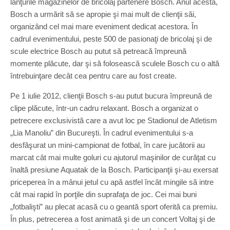
lanţurile magazinelor de bricolaj partenere Bosch. Anul acesta,
Bosch a urmărit să se apropie şi mai mult de clienţii săi,
organizând cel mai mare eveniment dedicat acestora. În
cadrul evenimentului, peste 500 de pasionaţi de bricolaj şi de
scule electrice Bosch au putut să petreacă împreună
momente plăcute, dar şi să folosească sculele Bosch cu o altă
întrebuinţare decât cea pentru care au fost create.
Pe 1 iulie 2012, clienţii Bosch s-au putut bucura împreună de
clipe plăcute, într-un cadru relaxant. Bosch a organizat o
petrecere exclusivistă care a avut loc pe Stadionul de Atletism
„Lia Manoliu” din Bucureşti. În cadrul evenimentului s-a
desfăşurat un mini-campionat de fotbal, în care jucătorii au
marcat cât mai multe goluri cu ajutorul maşinilor de curăţat cu
înaltă presiune Aquatak de la Bosch. Participanţii şi-au exersat
priceperea în a mânui jetul cu apă astfel încât mingile să intre
cât mai rapid în porţile din suprafaţa de joc. Cei mai buni
„fotbalişti” au plecat acasă cu o geantă sport oferită ca premiu.
În plus, petrecerea a fost animată şi de un concert Voltaj şi de