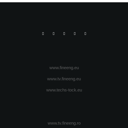
www.fineeng.eu
www.tv.fineeng.eu
www.techs-tock.eu
www.tv.fineeng.ro