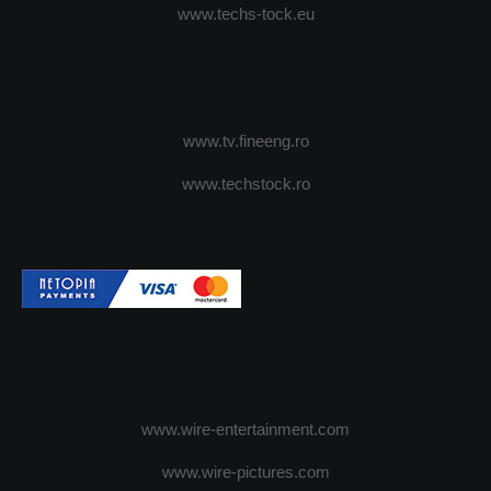
www.techs-tock.eu
www.tv.fineeng.ro
www.techstock.ro
www.wire-entertainment.com
www.wire-pictures.com