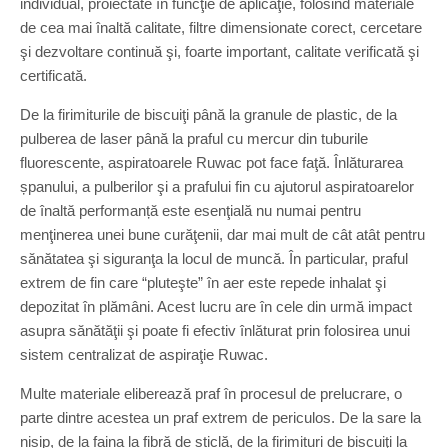
individual, proiectate în funcţie de aplicaţie, folosind materiale
de cea mai înaltă calitate, filtre dimensionate corect, cercetare
şi dezvoltare continuă şi, foarte important, calitate verificată şi
certificată.
De la firimiturile de biscuiţi până la granule de plastic, de la
pulberea de laser până la praful cu mercur din tuburile
fluorescente, aspiratoarele Ruwac pot face faţă. Înlăturarea
șpanului, a pulberilor şi a prafului fin cu ajutorul aspiratoarelor
de înaltă performanță este esenţială nu numai pentru
menţinerea unei bune curăţenii, dar mai mult de cât atât pentru
sănătatea şi siguranţa la locul de muncă. În particular, praful
extrem de fin care “pluteşte” în aer este repede inhalat şi
depozitat în plămâni. Acest lucru are în cele din urmă impact
asupra sănătăţii şi poate fi efectiv înlăturat prin folosirea unui
sistem centralizat de aspiraţie Ruwac.
Multe materiale eliberează praf în procesul de prelucrare, o
parte dintre acestea un praf extrem de periculos. De la sare la
nisip, de la faina la fibră de sticlă, de la firimituri de biscuiţi la