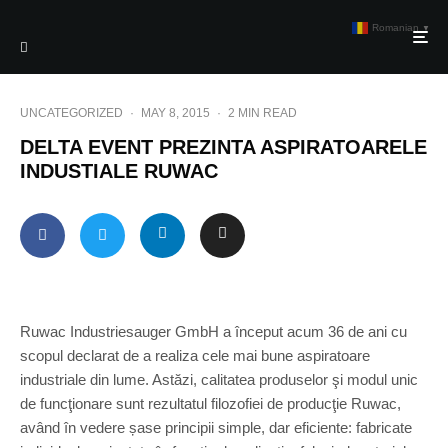
Romanian
▼
UNCATEGORIZED
·
MAY 8, 2015
·
2 MIN READ
DELTA EVENT PREZINTA ASPIRATOARELE
INDUSTIALE RUWAC
Ruwac Industriesauger GmbH a început acum 36 de ani cu
scopul declarat de a realiza cele mai bune aspiratoare
industriale din lume. Astăzi, calitatea produselor şi modul unic
de funcţionare sunt rezultatul filozofiei de producţie Ruwac,
având în vedere șase principii simple, dar eficiente: fabricate