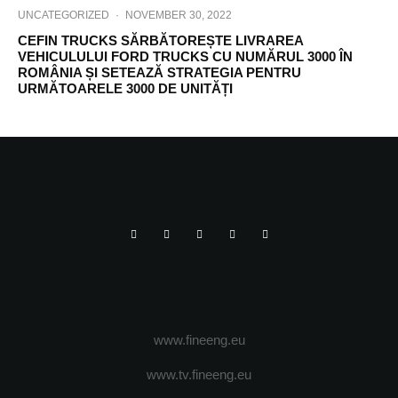
UNCATEGORIZED
·
NOVEMBER 30, 2022
CEFIN TRUCKS SĂRBĂTOREȘTE LIVRAREA
VEHICULULUI FORD TRUCKS CU NUMĂRUL 3000 ÎN
ROMÂNIA ȘI SETEAZĂ STRATEGIA PENTRU
URMĂTOARELE 3000 DE UNITĂȚI
www.fineeng.eu
www.tv.fineeng.eu