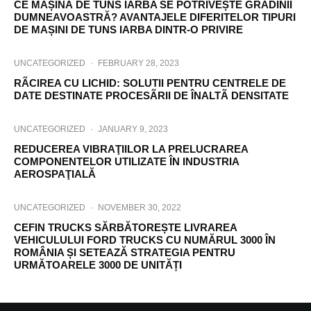
CE MAȘINĂ DE TUNS IARBA SE POTRIVEȘTE GRĂDINII
DUMNEAVOASTRĂ? AVANTAJELE DIFERITELOR TIPURI
DE MAȘINI DE TUNS IARBA DINTR-O PRIVIRE
UNCATEGORIZED
·
FEBRUARY 28, 2023
RÃCIREA CU LICHID: SOLUTII PENTRU CENTRELE DE
DATE DESTINATE PROCESÃRII DE ÎNALTÃ DENSITATE
UNCATEGORIZED
·
JANUARY 9, 2023
REDUCEREA VIBRAŢIILOR LA PRELUCRAREA
COMPONENTELOR UTILIZATE ÎN INDUSTRIA
AEROSPAŢIALĂ
UNCATEGORIZED
·
NOVEMBER 30, 2022
CEFIN TRUCKS SĂRBĂTOREȘTE LIVRAREA
VEHICULULUI FORD TRUCKS CU NUMĂRUL 3000 ÎN
ROMÂNIA ȘI SETEAZĂ STRATEGIA PENTRU
URMĂTOARELE 3000 DE UNITĂȚI