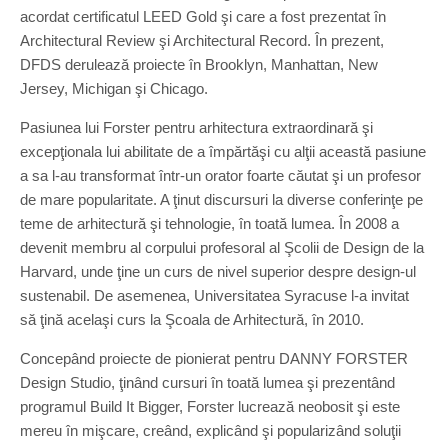
acordat certificatul LEED Gold şi care a fost prezentat în
Architectural Review şi Architectural Record. În prezent,
DFDS derulează proiecte în Brooklyn, Manhattan, New
Jersey, Michigan şi Chicago.
Pasiunea lui Forster pentru arhitectura extraordinară şi
excepţionala lui abilitate de a împărtăşi cu alţii această pasiune
a sa l-au transformat într-un orator foarte căutat şi un profesor
de mare popularitate. A ţinut discursuri la diverse conferinţe pe
teme de arhitectură şi tehnologie, în toată lumea. În 2008 a
devenit membru al corpului profesoral al Şcolii de Design de la
Harvard, unde ţine un curs de nivel superior despre design-ul
sustenabil. De asemenea, Universitatea Syracuse l-a invitat
să ţină acelaşi curs la Şcoala de Arhitectură, în 2010.
Concepând proiecte de pionierat pentru DANNY FORSTER
Design Studio, ţinând cursuri în toată lumea şi prezentând
programul Build It Bigger, Forster lucrează neobosit şi este
mereu în mişcare, creând, explicând şi popularizând soluţii