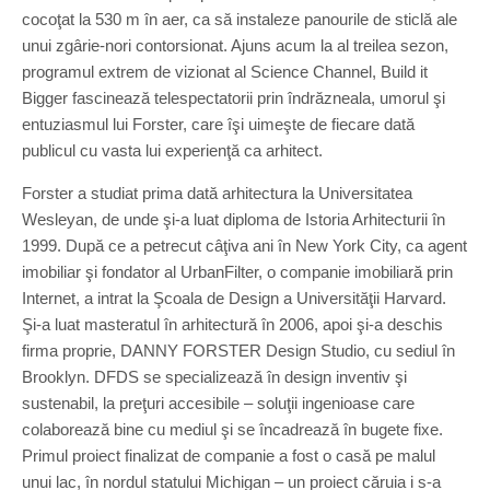
cocoţat la 530 m în aer, ca să instaleze panourile de sticlă ale
unui zgârie-nori contorsionat. Ajuns acum la al treilea sezon,
programul extrem de vizionat al Science Channel, Build it
Bigger fascinează telespectatorii prin îndrăzneala, umorul şi
entuziasmul lui Forster, care îşi uimeşte de fiecare dată
publicul cu vasta lui experienţă ca arhitect.
Forster a studiat prima dată arhitectura la Universitatea
Wesleyan, de unde şi-a luat diploma de Istoria Arhitecturii în
1999. După ce a petrecut câţiva ani în New York City, ca agent
imobiliar şi fondator al UrbanFilter, o companie imobiliară prin
Internet, a intrat la Şcoala de Design a Universităţii Harvard.
Şi-a luat masteratul în arhitectură în 2006, apoi şi-a deschis
firma proprie, DANNY FORSTER Design Studio, cu sediul în
Brooklyn. DFDS se specializează în design inventiv şi
sustenabil, la preţuri accesibile – soluţii ingenioase care
colaborează bine cu mediul şi se încadrează în bugete fixe.
Primul proiect finalizat de companie a fost o casă pe malul
unui lac, în nordul statului Michigan – un proiect căruia i s-a