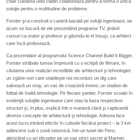
chiar culoarea unei clădiri colaborează pentru a forma o unică
soluţie pentru o multitudine de probleme.
Forster şi-a construit o carieră bazată pe soluţii ingenioase, iar
acum se bucură de ele prezentând programe TV, ţinând
cursuri ca orator şi profesor şi găsindu-le el însuşi, ca arhitect
care încă profesează.
Ca prezentator al programului Science Channel Build It Bigger,
Forster străbate lumea împreună cu o echipă de filmare, în
căutarea unor realizări incredibile ale arhitecturii şi tehnologiei:
un zgârie-nori care stabileşte noi recorduri; un dig care
salvează un oraş; un vas de croazieră imens; un stadion de
fotbal de înaltă tehnologie. Pe fiecare şantier, Forster scoate în
evidenţă soluţiile ingenioase care stau la baza respectivei
structuri şi, în plus, explică într-o manieră clară şi captivantă
diverse concepte de arhitectură şi tehnologie. Adesea face
acest lucru intrând efectiv în culisele fiecărui proiect – la 3 km
adâncime sub o zonă seismică, într-un tunel din Peru;
aterizând cu un elicopter pe un vas strict secret al Marinei;