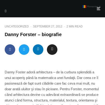
Romanian
▼
UNCATEGORIZED
·
SEPTEMBER 27, 2012
·
2 MIN READ
Danny Forster – biografie
Danny Foster adoră arhitectura – de la curbura splendidă a
unui acoperiş până la matematica unei fundaţii. Dar ceea ce îl
pasionează de fapt sunt clădirile care fac ceva mai mult, nu
doar arată uluitor şi stau în picioare. Pentru Forster, momentul
când arhitectura devine cu adevărat extraordinară se produce
atunci când forma, structura, materialul, textura, orientarea şi