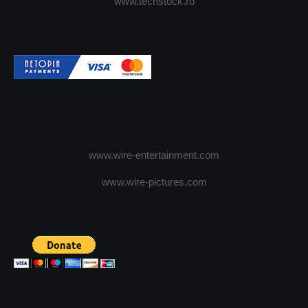
www.techstock.ro
www.wire-entertainment.com
www.wire-pictures.com