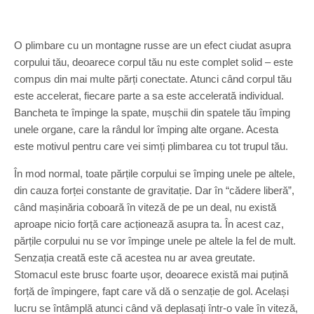
O plimbare cu un montagne russe are un efect ciudat asupra
corpului tău, deoarece corpul tău nu este complet solid – este
compus din mai multe părți conectate. Atunci când corpul tău
este accelerat, fiecare parte a sa este accelerată individual.
Bancheta te împinge la spate, mușchii din spatele tău împing
unele organe, care la rândul lor împing alte organe. Acesta
este motivul pentru care vei simți plimbarea cu tot trupul tău.
În mod normal, toate părțile corpului se împing unele pe altele,
din cauza forței constante de gravitație. Dar în “cădere liberă”,
când mașinăria coboară în viteză de pe un deal, nu există
aproape nicio forță care acționează asupra ta. În acest caz,
părțile corpului nu se vor împinge unele pe altele la fel de mult.
Senzația creată este că acestea nu ar avea greutate.
Stomacul este brusc foarte ușor, deoarece există mai puțină
forță de împingere, fapt care vă dă o senzație de gol. Același
lucru se întâmplă atunci când vă deplasați într-o vale în viteză,