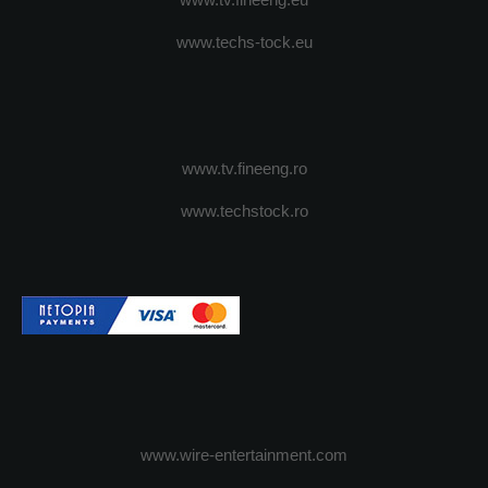
www.techs-tock.eu
www.tv.fineeng.ro
www.techstock.ro
www.wire-entertainment.com