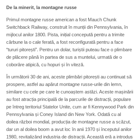
De la minerit, la montagne russe
Primul montagne russe american a fost Mauch Chunk
Switchback Railway, construit în munții din Pennsylvania, în
mijlocul anilor 1800. Pista, inițial concepută pentru a trimite
cărbune la o cale ferată, a fost reconfigurată pentru a face
“tururi pitorești”. Pentru un dolar, turiștii puteau face o plimbare
de plăcere până în partea de sus a muntelui, urmată de o
coborâre atipică, cu hopuri și în viteză.
În următorii 30 de ani, aceste plimbări pitorești au continuat să
prospere, astfel au apărut montagne russe-urile din lemn,
similare cu cele pe care le cunoaștem astăzi. Aceste mașinării
au fost atracția principală de la parcurile de distracții, populare
pe întreg teritoriul Statelor Unite, cum ar fi Kennywood Park din
Pennsylvania și Coney Island din New York. Odată cu al
doilea război mondial, producția de montagne russe a scăzut,
dar un al doilea boom a avut loc în anii 1970 și începutul anilor
1980, revitalizând industria de distracții. Această eră a introdus