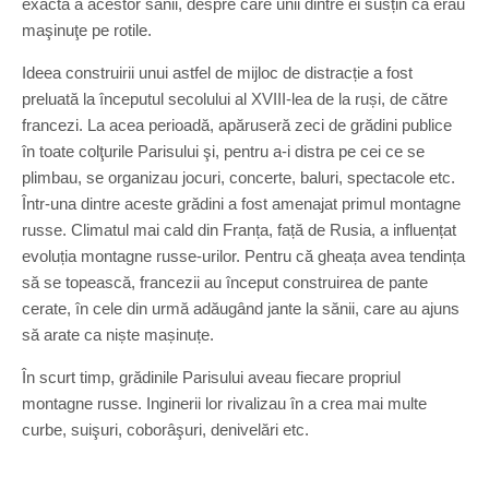
exactă a acestor sănii, despre care unii dintre ei susțin că erau
maşinuţe pe rotile.
Ideea construirii unui astfel de mijloc de distracție a fost
preluată la începutul secolului al XVIII-lea de la ruși, de către
francezi. La acea perioadă, apăruseră zeci de grădini publice
în toate colţurile Parisului şi, pentru a-i distra pe cei ce se
plimbau, se organizau jocuri, concerte, baluri, spectacole etc.
Într-una dintre aceste grădini a fost amenajat primul montagne
russe. Climatul mai cald din Franța, față de Rusia, a influențat
evoluția montagne russe-urilor. Pentru că gheața avea tendința
să se topească, francezii au început construirea de pante
cerate, în cele din urmă adăugând jante la sănii, care au ajuns
să arate ca niște mașinuțe.
În scurt timp, grădinile Parisului aveau fiecare propriul
montagne russe. Inginerii lor rivalizau în a crea mai multe
curbe, suişuri, coborâşuri, denivelări etc.