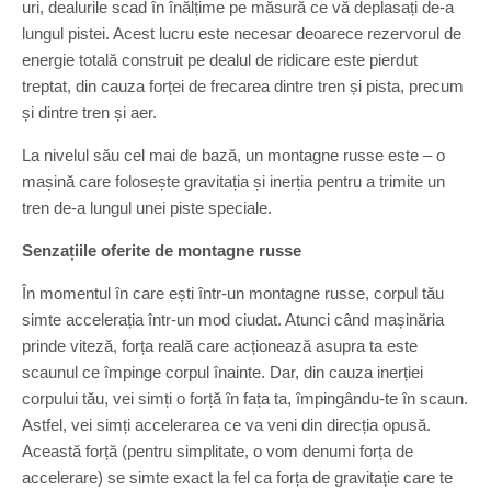
uri, dealurile scad în înălțime pe măsură ce vă deplasați de-a
lungul pistei. Acest lucru este necesar deoarece rezervorul de
energie totală construit pe dealul de ridicare este pierdut
treptat, din cauza forței de frecarea dintre tren și pista, precum
și dintre tren și aer.
La nivelul său cel mai de bază, un montagne russe este – o
mașină care folosește gravitația și inerția pentru a trimite un
tren de-a lungul unei piste speciale.
Senzațiile oferite de montagne russe
În momentul în care ești într-un montagne russe, corpul tău
simte accelerația într-un mod ciudat. Atunci când mașinăria
prinde viteză, forța reală care acționează asupra ta este
scaunul ce împinge corpul înainte. Dar, din cauza inerției
corpului tău, vei simți o forță în fața ta, împingându-te în scaun.
Astfel, vei simți accelerarea ce va veni din direcția opusă.
Această forță (pentru simplitate, o vom denumi forța de
accelerare) se simte exact la fel ca forța de gravitație care te