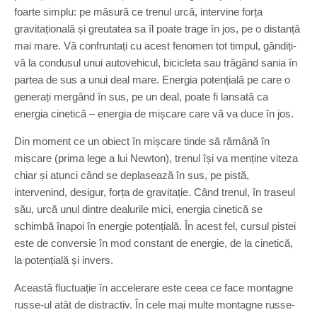
foarte simplu: pe măsură ce trenul urcă, intervine forța
gravitațională și greutatea sa îl poate trage în jos, pe o distanță
mai mare. Vă confruntați cu acest fenomen tot timpul, gândiți-
vă la condusul unui autovehicul, bicicleta sau trăgând sania în
partea de sus a unui deal mare. Energia potențială pe care o
generați mergând în sus, pe un deal, poate fi lansată ca
energia cinetică – energia de mișcare care vă va duce în jos.
Din moment ce un obiect în mișcare tinde să rămână în
mișcare (prima lege a lui Newton), trenul își va menține viteza
chiar și atunci când se deplasează în sus, pe pistă,
intervenind, desigur, forța de gravitație. Când trenul, în traseul
său, urcă unul dintre dealurile mici, energia cinetică se
schimbă înapoi în energie potențială. În acest fel, cursul pistei
este de conversie în mod constant de energie, de la cinetică,
la potențială și invers.
Această fluctuație în accelerare este ceea ce face montagne
russe-ul atât de distractiv. În cele mai multe montagne russe-