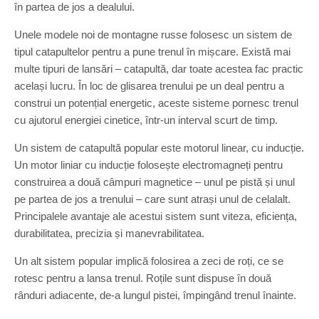
în partea de jos a dealului.
Unele modele noi de montagne russe folosesc un sistem de
tipul catapultelor pentru a pune trenul în mișcare. Există mai
multe tipuri de lansări – catapultă, dar toate acestea fac practic
același lucru. În loc de glisarea trenului pe un deal pentru a
construi un potențial energetic, aceste sisteme pornesc trenul
cu ajutorul energiei cinetice, într-un interval scurt de timp.
Un sistem de catapultă popular este motorul linear, cu inducție.
Un motor liniar cu inducție folosește electromagneți pentru
construirea a două câmpuri magnetice – unul pe pistă și unul
pe partea de jos a trenului – care sunt atrași unul de celalalt.
Principalele avantaje ale acestui sistem sunt viteza, eficiența,
durabilitatea, precizia și manevrabilitatea.
Un alt sistem popular implică folosirea a zeci de roți, ce se
rotesc pentru a lansa trenul. Roțile sunt dispuse în două
rânduri adiacente, de-a lungul pistei, împingând trenul înainte.