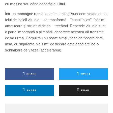
cu mașina sau când coborâți cu liftul.
Într-un montagne russe, aceste senzații sunt completate de tot
felul de indicii vizuale – se transformă – ”susul în jos”, înălțimi
amețitoare și structuri de tip – trecători. Reperele vizuale sunt
o parte importantă a plimbării, deoarece acestea vă transmit
ce va urma. Corpul tău nu poate simți viteza de fiecare dată,
însă, cu siguranță, va simți de fiecare dată când are loc o
schimbare de viteză (accelerarea).
SHARE
TWEET
SHARE
EMAIL