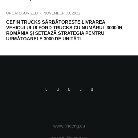
UNCATEGORIZED
·
NOVEMBER 30, 2022
CEFIN TRUCKS SĂRBĂTOREȘTE LIVRAREA
VEHICULULUI FORD TRUCKS CU NUMĂRUL 3000 ÎN
ROMÂNIA ȘI SETEAZĂ STRATEGIA PENTRU
URMĂTOARELE 3000 DE UNITĂȚI
www.fineeng.eu
www.tv.fineeng.eu