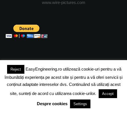
www.wire-pictures.com
EasyEngineering.ro utilizează cookie-uri pentru a vă
Reject
(c) 2024 - FineEngineeringMagazine. All rights reserved.
îmbunătăți experiența pe acest site și pentru a vă oferi servicii și
DESPRE NOI
ADVERTISING
JOBS
DESPRE COOKIES
conținut adaptate intereselor dvs. Continuând să utilizați acest
site, sunteți de acord cu utilizarea cookie-urilor.
Accept
POLITICA DE CONFIDENTIALITATE
TERMENI SI CONDITII
Despre cookies
Settings