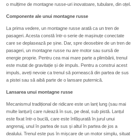
o mulțime de montagne russe-uri inovatoare, tubulare, din oțel.
Componente ale unui montagne russe
La prima vedere, un montagne russe arată ca un tren de
pasageri. Acesta constă într-o serie de mașinuțe conectate
care se deplasează pe șine. Dar, spre deosebire de un tren de
pasageri, un montagne russe nu are motor sau sursă de
energie proprie. Pentru cea mai mare parte a plimbării, trenul
este mutat de gravitație și de impuls. Pentru a construi acest
impuls, aveți nevoie ca trenul să pornească din partea de sus
a pistei sau să aibă parte de o lansare puternică.
Lansarea unui montagne russe
Mecanismul tradițional de ridicare este un lanț lung (sau mai
multe lanțuri) care rulează în sus, pe deal, sub pistă. Lanțul
este fixat într-o buclă, care este înfășurată în jurul unui
angrenaj, unul în partea de sus și altul în partea de jos a
dealului. Trenul este pus în mișcare de un motor simplu, situat