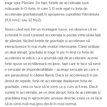
trage spre Pământ. De fapt, forțele de accelerație sunt
măsurate în G-forțe, în care 1 G este egal cu forța de
accelerație gravitațională în apropierea suprafeței Pământului
(9,8 m/s2, sau 32 ft/s2).
Atunci când ești într-un montagne russe, vei observa că se
schimbă în mod constant accelerația și poziția vehiculului față
de pământ, făcând forțele de gravitație și accelerare să
interacționeze în mai multe moduri interesante. Când străbați
un deal abrupt, gravitația te trage în jos în timp ce forța de
accelerare te ridică. La o anumită rată de accelerare, aceste
forțe opuse se echilibrează reciproc, fapt care te face să simți
o senzație de imponderabilitate – aceeași senzație pe care o
are parașutistul în cădere liberă. Dacă se accelerează în jos
destul de repede, forța de accelerație depășește forța de
gravitație, ceea ce face să te simți ca și cum ai fi tras. Dacă
sunteți în accelerație, pe un deal abrupt, forța de accelerație și
gravitatea trag în aproximativ aceeași direcție, ceea ce va face
să te simți mult mai greu decât în mod normal.