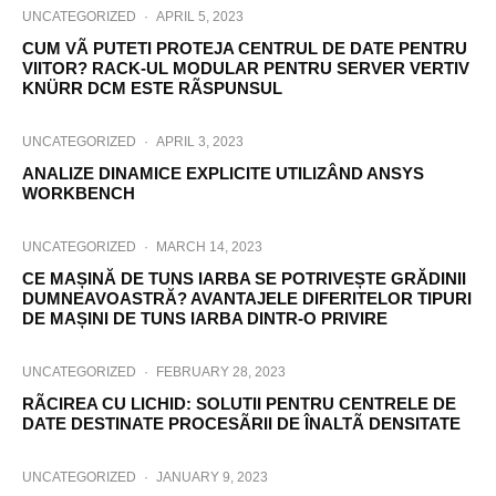
UNCATEGORIZED
·
APRIL 5, 2023
CUM VÃ PUTETI PROTEJA CENTRUL DE DATE PENTRU
VIITOR? RACK-UL MODULAR PENTRU SERVER VERTIV
KNÜRR DCM ESTE RÃSPUNSUL
UNCATEGORIZED
·
APRIL 3, 2023
ANALIZE DINAMICE EXPLICITE UTILIZÂND ANSYS
WORKBENCH
UNCATEGORIZED
·
MARCH 14, 2023
CE MAȘINĂ DE TUNS IARBA SE POTRIVEȘTE GRĂDINII
DUMNEAVOASTRĂ? AVANTAJELE DIFERITELOR TIPURI
DE MAȘINI DE TUNS IARBA DINTR-O PRIVIRE
UNCATEGORIZED
·
FEBRUARY 28, 2023
RÃCIREA CU LICHID: SOLUTII PENTRU CENTRELE DE
DATE DESTINATE PROCESÃRII DE ÎNALTÃ DENSITATE
UNCATEGORIZED
·
JANUARY 9, 2023