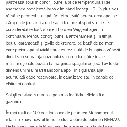
păstrează solul în condiţii bune la orice temperatură şi de
asemenea protejează iarba eliminând îngheţul. Şi, în plus solul
rămâne permeabil la apă. Astfel se evită acumularea apei pe
câmpul de joc iar riscul de accidentare al sportivilor este
considerabil redus”, spune Thorsten Wiggenhagen în
continuare. Pentru condiţii bune la antrenament şi în timpul
jocului garantează şi ţevile de drenare, pe bază de polimeri,
care preiau apa pluvială sau cea rezultată de la topirea zăpezii
direct sub suprafaţa gazonului şi o conduc către ţevile
multifuncţionale pozate la marginea spaţiului de joc. Ţevile de
dimensiuni mai mari transportă apoi în siguranţă apa
acumulată către rezervoare, la canalizare sau în canale de
clătire şi control.
Soluţii de sistem durabile pentru o încălzire eficientă a
gazonului
În mai mult de 180 de stadioane de pe întreg Mapamondul
întâlnim know-how-ul firmei prelucrătoare de polimeri REHAU.
De la Torino până la Moscova, de la Viena, la Istanbul sau