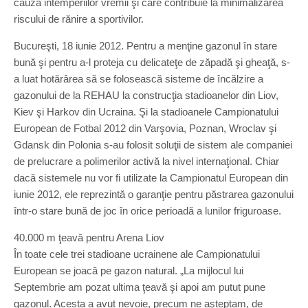
cauza intemperiilor vremii şi care contribuie la minimalizarea
riscului de rănire a sportivilor.
Bucureşti, 18 iunie 2012. Pentru a menţine gazonul în stare
bună şi pentru a-l proteja cu delicateţe de zăpadă şi gheaţă, s-
a luat hotărârea să se folosească sisteme de încălzire a
gazonului de la REHAU la construcţia stadioanelor din Liov,
Kiev şi Harkov din Ucraina. Şi la stadioanele Campionatului
European de Fotbal 2012 din Varşovia, Poznan, Wroclav şi
Gdansk din Polonia s-au folosit soluţii de sistem ale companiei
de prelucrare a polimerilor activă la nivel internaţional. Chiar
dacă sistemele nu vor fi utilizate la Campionatul European din
iunie 2012, ele reprezintă o garanţie pentru păstrarea gazonului
într-o stare bună de joc în orice perioadă a lunilor friguroase.
40.000 m ţeavă pentru Arena Liov
În toate cele trei stadioane ucrainene ale Campionatului
European se joacă pe gazon natural. „La mijlocul lui
Septembrie am pozat ultima ţeavă şi apoi am putut pune
gazonul. Acesta a avut nevoie, precum ne aşteptam, de