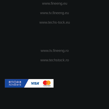
www.fineeng.eu
www.tv.fineeng.eu
www.techs-tock.eu
www.tv.fineeng.ro
www.techstock.ro