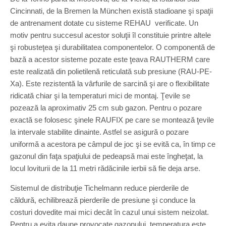
Cincinnati, de la Bremen la München există stadioane şi spaţii
de antrenament dotate cu sisteme REHAU verificate. Un
motiv pentru succesul acestor soluţii îl constituie printre altele
şi robusteţea şi durabilitatea componentelor. O componentă de
bază a acestor sisteme pozate este ţeava RAUTHERM care
este realizată din polietilenă reticulată sub presiune (RAU-PE-
Xa). Este rezistentă la vârfurile de sarcină şi are o flexibilitate
ridicată chiar şi la temperaturi mici de montaj. Ţevile se
pozează la aproximativ 25 cm sub gazon. Pentru o pozare
exactă se folosesc şinele RAUFIX pe care se montează ţevile
la intervale stabilite dinainte. Astfel se asigură o pozare
uniformă a acestora pe câmpul de joc şi se evită ca, în timp ce
gazonul din faţa spaţiului de pedeapsă mai este îngheţat, la
locul loviturii de la 11 metri rădăcinile ierbii să fie deja arse.
Sistemul de distribuţie Tichelmann reduce pierderile de
căldură, echilibrează pierderile de presiune şi conduce la
costuri dovedite mai mici decât în cazul unui sistem neizolat.
Pentru a evita daune provocate gazonului, temperatura este