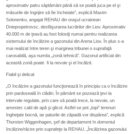
aproximativ patru săptămâni până să se poată juca pe el şi
măsurile de îngrijire să fie încheiate”, explică Maxim
Solonenko, angajat REHAU din oraşul ucrainean
Dniepropetrovsc, desfăşurarea lucrărilor din Liov. Aproximativ
40.000 m de ţeavă au fost folosiţi numai pentru realizarea
sistemului de încălzire a gazonului din Arena Liov. În plus s-a
mai realizat între teren şi marginea tribunei o suprafaţă
carosabilă, aşa numita „zonă tehnică”. Gazonul artificial din
această zonă poate fi la nevoie şi el încălzit.
Fiabil şi delicat
„O încălzire a gazonului funcţionează în principiu ca o încălzire
prin pardoseală în clădiri. În pământ se pozează ţevi la
intervale regulate, prin care să poată trece, la nevoie, un
amestec cald de apă şi glicol. Astfel se pot „topi” terenuri
îngheţate bocnă, iar paturile de zăpadă vor dispărea”, explică
Thorsten Wiggenhagen, şef de departament în domeniul
încălzire/răcire prin suprafeţe la REHAU. „Încălzirea gazonului