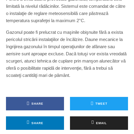
limitată la nivelul rădăcinilor. Sistemul este comandat de către
o instalaţie de reglare meteosensibilă care păstrează
temperatura suprafeţei la maximum 2°C.
Gazonul poate fi prelucrat cu maşinile obişnuite fără a exista
pericolul stricării instalaţiilor de încălzire. Daune mecanice la
îngrijirea gazonului în timpul operaţiunilor de afânare sau
aerisire sunt aproape excluse. Dacă totuşi vor exista vreodată
scurgeri, atunci tehnica de cuplare prin manşon alunecător vă
oferă o posibilitate rapidă de intervenţie, fără a trebui să
scoateţi cantităţi mari de pământ.
SHARE
TWEET
SHARE
EMAIL