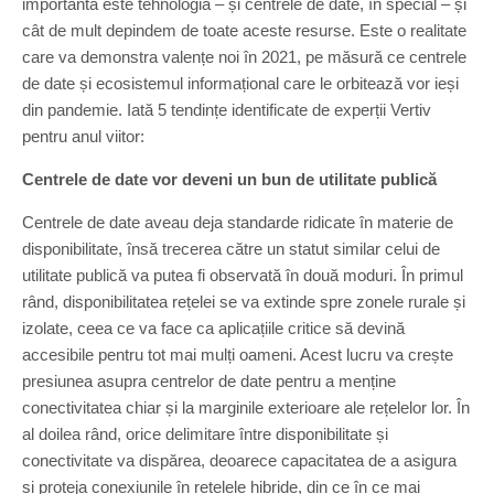
importantă este tehnologia – și centrele de date, în special – și
cât de mult depindem de toate aceste resurse. Este o realitate
care va demonstra valențe noi în 2021, pe măsură ce centrele
de date și ecosistemul informațional care le orbitează vor ieși
din pandemie. Iată 5 tendințe identificate de experții Vertiv
pentru anul viitor:
Centrele de date vor deveni un bun de utilitate publică
Centrele de date aveau deja standarde ridicate în materie de
disponibilitate, însă trecerea către un statut similar celui de
utilitate publică va putea fi observată în două moduri. În primul
rând, disponibilitatea rețelei se va extinde spre zonele rurale și
izolate, ceea ce va face ca aplicațiile critice să devină
accesibile pentru tot mai mulți oameni. Acest lucru va crește
presiunea asupra centrelor de date pentru a menține
conectivitatea chiar și la marginile exterioare ale rețelelor lor. În
al doilea rând, orice delimitare între disponibilitate și
conectivitate va dispărea, deoarece capacitatea de a asigura
și proteja conexiunile în rețelele hibride, din ce în ce mai