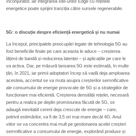
înconjurător, iar integrarea site-urilor Edge cu rețelele
energetice poate sprijini tranziția către sursele regenerabile.
5G: o discuție despre eficiență energetică și nu numai
La început, principalele preocupări legate de tehnologia 5G au
fost beneficiile finale pe care aceasta le aduce – creșterea
lățimii de bandă și reducerea latenței – și aplicațiile pe care le
va activa. Dar, pe măsură lansarea 5G este estimată, în multe
țări, în 2021, iar primii adoptatori încep să vadă deja amploarea
acesteia, accentul se va muta asupra creșterilor semnificative
ale consumului de energie provocate de 5G și a strategiilor de
funcționare mai eficientă. Creșterea densității rețelei, necesară
pentru a realiza pe deplin promisiunea făcută de 5G, se
adaugă inevitabil cererii deja crescute de energie – care,
potrivit estimărilor, va fi de 3,5 ori mai mare decât 4G. Anul
viitor se va concentra mai mult pe gestionarea acelei creșteri
semnificative a consumului de energie, explorând produse și