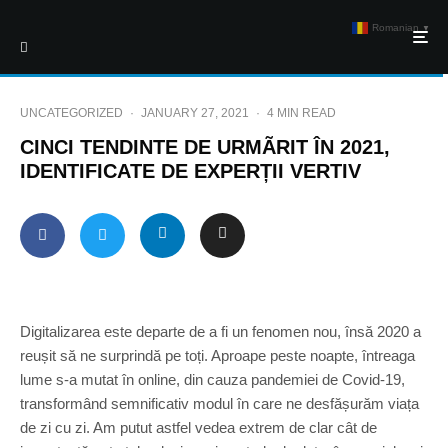
Romanian
▼
UNCATEGORIZED
·
JANUARY 27, 2021
·
4 MIN READ
CINCI TENDINTE DE URMÃRIT ÎN 2021,
IDENTIFICATE DE EXPERȚII VERTIV
Digitalizarea este departe de a fi un fenomen nou, însă 2020 a
reușit să ne surprindă pe toți. Aproape peste noapte, întreaga
lume s-a mutat în online, din cauza pandemiei de Covid-19,
transformând semnificativ modul în care ne desfășurăm viața
de zi cu zi. Am putut astfel vedea extrem de clar cât de