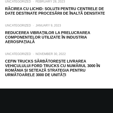
UNCATEGORIZED
·
FEBRUARY 28, 2023
RÃCIREA CU LICHID: SOLUTII PENTRU CENTRELE DE
DATE DESTINATE PROCESÃRII DE ÎNALTÃ DENSITATE
UNCATEGORIZED
·
JANUARY 9, 2023
REDUCEREA VIBRAŢIILOR LA PRELUCRAREA
COMPONENTELOR UTILIZATE ÎN INDUSTRIA
AEROSPAŢIALĂ
UNCATEGORIZED
·
NOVEMBER 30, 2022
CEFIN TRUCKS SĂRBĂTOREȘTE LIVRAREA
VEHICULULUI FORD TRUCKS CU NUMĂRUL 3000 ÎN
ROMÂNIA ȘI SETEAZĂ STRATEGIA PENTRU
URMĂTOARELE 3000 DE UNITĂȚI