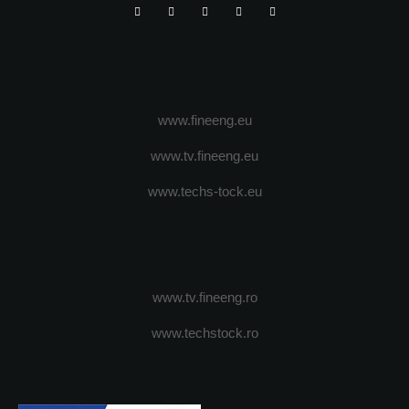
www.fineeng.eu
www.tv.fineeng.eu
www.techs-tock.eu
www.tv.fineeng.ro
www.techstock.ro