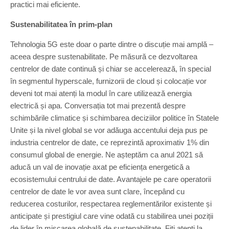
practici mai eficiente.
Sustenabilitatea în prim-plan
Tehnologia 5G este doar o parte dintre o discuție mai amplă –
aceea despre sustenabilitate. Pe măsură ce dezvoltarea
centrelor de date continuă și chiar se accelerează, în special
în segmentul hyperscale, furnizorii de cloud și colocație vor
deveni tot mai atenți la modul în care utilizează energia
electrică și apa. Conversația tot mai prezentă despre
schimbările climatice și schimbarea deciziilor politice în Statele
Unite și la nivel global se vor adăuga accentului deja pus pe
industria centrelor de date, ce reprezintă aproximativ 1% din
consumul global de energie. Ne așteptăm ca anul 2021 să
aducă un val de inovație axat pe eficiența energetică a
ecosistemului centrului de date. Avantajele pe care operatorii
centrelor de date le vor avea sunt clare, începând cu
reducerea costurilor, respectarea reglementărilor existente și
anticipate și prestigiul care vine odată cu stabilirea unei poziții
de lider în mișcarea globală de sustenabilitate. Fiți atenți la