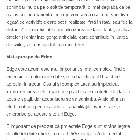
schimbări nu ca pe o soluție temporară, ci mai degrabă ca pe
o ajustare permanentă. În timp, vom avea o altă perspectivă
legată de activitățile care pot fi realizate “față în față” sau “de la
distanță”. Conectivitatea, monitorizarea de la distanță, analiza
datelor și chiar inteligența artificială, care contribuie în luarea
deciziilor, vor câștiga tot mai mult teren.
Mai aproape de Edge
Edge este acum este mai important și mai complex, fiind o
extensie a centrului de date și nu doar dulapul IT, atât de
apreciat în trecut. Costul și complexitatea au împiedicat
implementarea celor mai bune practici ale centrelor de date în
aceste spații, dar acest lucru se va schimba. Anticipăm un
efort continuu pentru a aduce capabilitățile hyperscale și
enterprise pe aceste site-uri Edge.
E important de precizat că proiectele Edge sunt strâns legate
de alte tendințe cheie, cum ar fi 5G și grija față de mediul