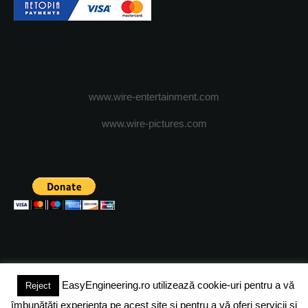
www.wire-entertainment.com
www.wire-pictures.com
EasyEngineering.ro utilizează cookie-uri pentru a vă
Reject
(c) 2024 - FineEngineeringMagazine. All rights reserved.
îmbunătăți experiența pe acest site și pentru a vă oferi servicii și