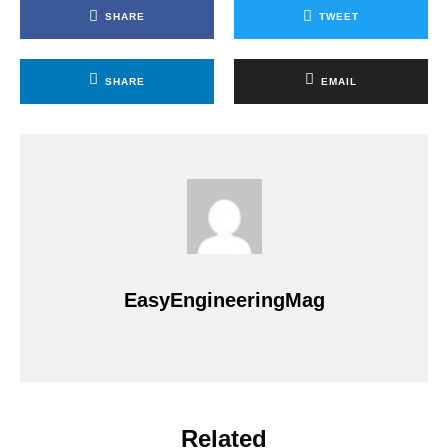
SHARE
TWEET
SHARE
EMAIL
EasyEngineeringMag
Related