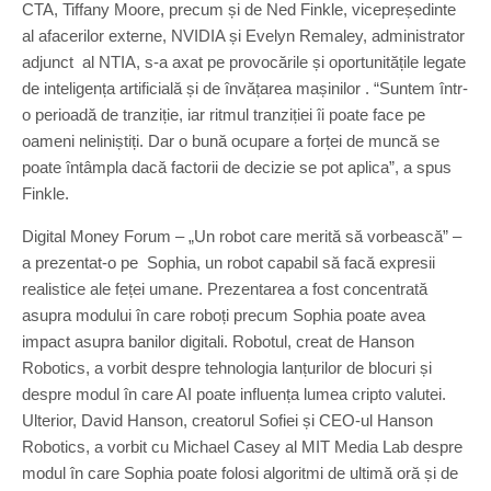
CTA, Tiffany Moore, precum și de Ned Finkle, vicepreședinte
al afacerilor externe, NVIDIA și Evelyn Remaley, administrator
adjunct al NTIA, s-a axat pe provocările și oportunitățile legate
de inteligența artificială și de învățarea mașinilor . “Suntem într-
o perioadă de tranziție, iar ritmul tranziției îi poate face pe
oameni neliniștiți. Dar o bună ocupare a forței de muncă se
poate întâmpla dacă factorii de decizie se pot aplica”, a spus
Finkle.
Digital Money Forum – „Un robot care merită să vorbească” –
a prezentat-o pe Sophia, un robot capabil să facă expresii
realistice ale feței umane. Prezentarea a fost concentrată
asupra modului în care roboți precum Sophia poate avea
impact asupra banilor digitali. Robotul, creat de Hanson
Robotics, a vorbit despre tehnologia lanțurilor de blocuri și
despre modul în care AI poate influența lumea cripto valutei.
Ulterior, David Hanson, creatorul Sofiei și CEO-ul Hanson
Robotics, a vorbit cu Michael Casey al MIT Media Lab despre
modul în care Sophia poate folosi algoritmi de ultimă oră și de