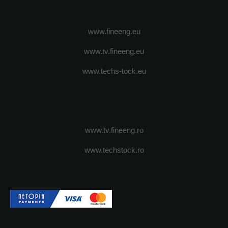
www.fineeng.eu
www.tv.fineeng.eu
www.techs-tock.eu
www.tv.fineeng.ro
www.techstock.ro