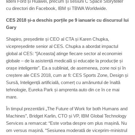
liderii Ford și Huawei, precum și sesiuni C Space Storyteller
cu directori din Facebook, IBM și TBWA Worldwide.
CES 2018 și-a deschis porțile pe 9 ianuarie cu discursul lui
Gary
Shapiro, președinte și CEO al CTA și Karen Chupka,
vicepreședinte senior al CES. Chupka a abordat impactul
global al CES: “[Aceasta] atinge fiecare sector al economiei
globale – de la asistență medicală și educație la producție și
orașe inteligente”. Ea a subliniat, de asemenea, zone noi și în
creștere ale CES 2018, cum ar fi: CES Sports Zone, Design și
Sursă, Inteligență artificială, comerț cu amănuntul de înaltă
tehnologie, Eureka Park și amprenta auto din ce în ce mai
mare.
În timpul prezentării „The Future of Work for both Humans and
Machines”, Bridget Karlin, CTO și VP, IBM Global Technology
Services a remarcat: “Este vorba despre om plus mașină. Nu
om versus mașină. “Sesiunea moderată de viceprim-ministrul