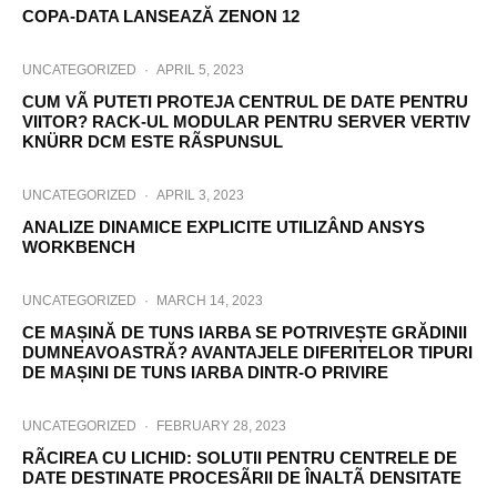
COPA-DATA LANSEAZĂ ZENON 12
UNCATEGORIZED
·
APRIL 5, 2023
CUM VÃ PUTETI PROTEJA CENTRUL DE DATE PENTRU
VIITOR? RACK-UL MODULAR PENTRU SERVER VERTIV
KNÜRR DCM ESTE RÃSPUNSUL
UNCATEGORIZED
·
APRIL 3, 2023
ANALIZE DINAMICE EXPLICITE UTILIZÂND ANSYS
WORKBENCH
UNCATEGORIZED
·
MARCH 14, 2023
CE MAȘINĂ DE TUNS IARBA SE POTRIVEȘTE GRĂDINII
DUMNEAVOASTRĂ? AVANTAJELE DIFERITELOR TIPURI
DE MAȘINI DE TUNS IARBA DINTR-O PRIVIRE
UNCATEGORIZED
·
FEBRUARY 28, 2023
RÃCIREA CU LICHID: SOLUTII PENTRU CENTRELE DE
DATE DESTINATE PROCESÃRII DE ÎNALTÃ DENSITATE