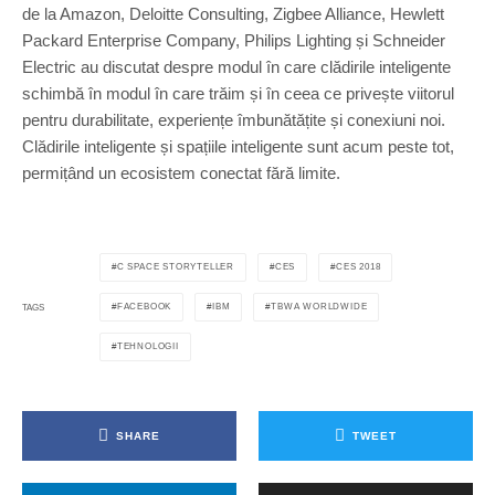
de la Amazon, Deloitte Consulting, Zigbee Alliance, Hewlett
Packard Enterprise Company, Philips Lighting și Schneider
Electric au discutat despre modul în care clădirile inteligente
schimbă în modul în care trăim și în ceea ce privește viitorul
pentru durabilitate, experiențe îmbunătățite și conexiuni noi.
Clădirile inteligente și spațiile inteligente sunt acum peste tot,
permițând un ecosistem conectat fără limite.
C SPACE STORYTELLER
CES
CES 2018
FACEBOOK
IBM
TBWA WORLDWIDE
TAGS
TEHNOLOGII
SHARE
TWEET