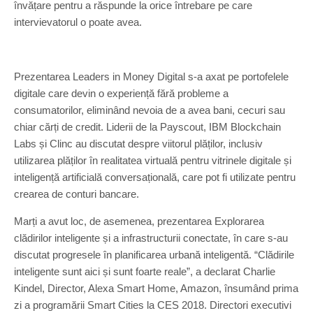
învățare pentru a răspunde la orice întrebare pe care
intervievatorul o poate avea.
Prezentarea Leaders in Money Digital s-a axat pe portofelele
digitale care devin o experiență fără probleme a
consumatorilor, eliminând nevoia de a avea bani, cecuri sau
chiar cărți de credit. Liderii de la Payscout, IBM Blockchain
Labs și Clinc au discutat despre viitorul plăților, inclusiv
utilizarea plăților în realitatea virtuală pentru vitrinele digitale și
inteligență artificială conversațională, care pot fi utilizate pentru
crearea de conturi bancare.
Marți a avut loc, de asemenea, prezentarea Explorarea
clădirilor inteligente și a infrastructurii conectate, în care s-au
discutat progresele în planificarea urbană inteligentă. “Clădirile
inteligente sunt aici și sunt foarte reale”, a declarat Charlie
Kindel, Director, Alexa Smart Home, Amazon, însumând prima
zi a programării Smart Cities la CES 2018. Directori executivi