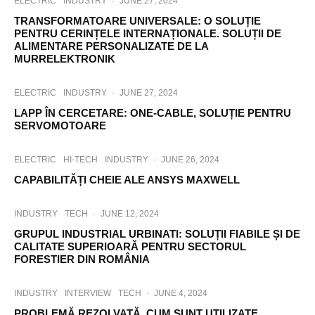
ELECTRIC
INDUSTRY
·
JUNE 27, 2024
TRANSFORMATOARE UNIVERSALE: O SOLUȚIE
PENTRU CERINȚELE INTERNAȚIONALE. SOLUȚII DE
ALIMENTARE PERSONALIZATE DE LA
MURRELEKTRONIK
ELECTRIC
INDUSTRY
·
JUNE 27, 2024
LAPP ÎN CERCETARE: ONE-CABLE, SOLUȚIE PENTRU
SERVOMOTOARE
ELECTRIC
HI-TECH
INDUSTRY
·
JUNE 26, 2024
CAPABILITĂȚI CHEIE ALE ANSYS MAXWELL
INDUSTRY
TECH
·
JUNE 12, 2024
GRUPUL INDUSTRIAL URBINATI: SOLUȚII FIABILE ȘI DE
CALITATE SUPERIOARĂ PENTRU SECTORUL
FORESTIER DIN ROMÂNIA
INDUSTRY
INTERVIEW
TECH
·
JUNE 4, 2024
PROBLEMĂ REZOLVATĂ. CUM SUNT UTILIZATE