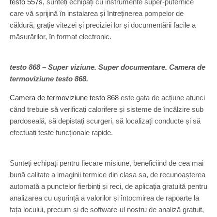
testo 557s
, sunteți echipați cu instrumente super-puternice
care vă sprijină în instalarea și întreținerea pompelor de
căldură, grație vitezei și preciziei lor și documentării facile a
măsurărilor, în format electronic.
testo 868 – Super viziune. Super documentare. Camera de
termoviziune testo 868.
Camera de termoviziune testo 868
este gata de acțiune atunci
când trebuie să verificați calorifere și sisteme de încălzire sub
pardoseală, să depistați scurgeri, să localizați conducte și să
efectuați teste funcționale rapide.
Sunteți echipați pentru fiecare misiune, beneficiind de cea mai
bună calitate a imaginii termice din clasa sa, de recunoașterea
automată a punctelor fierbinți și reci, de aplicația gratuită pentru
analizarea cu ușurință a valorilor și întocmirea de rapoarte la
fața locului, precum și de software-ul nostru de analiză gratuit,