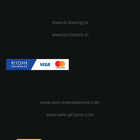
www.tv.fineeng.ro
www.techstock.ro
www.wire-entertainment.com
www.wire-pictures.com