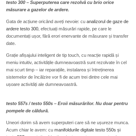
testo 300 – Superputerea care rezolvă cu brio orice
măsurare a gazelor de ardere.
Gata de acțiune oricând aveți nevoie: cu
analizorul de gaze de
ardere testo 300
, efectuați măsurări rapide, pe care le
documentați ușor, fără erori enervante de măsurare și transfer
date.
Grație afișajului inteligent de tip touch, cu reacție rapidă și
meniu intuitiv, activitățile dumneavoastră sunt rezolvate în cel
mai scurt timp – iar reparațiile, instalarea și întreținerea
sistemelor de încălzire vor fi de acum trei dintre cele mai
ușoare activități ale dumneavoastră.
testo 557s / testo 550s – Eroii măsurărilor. Nu doar pentru
pompele de căldură.
Uneori dorim să avem superputeri care să ne ușureze munca.
Acum chiar le avem: cu
manifoldurile digitale testo 550s și