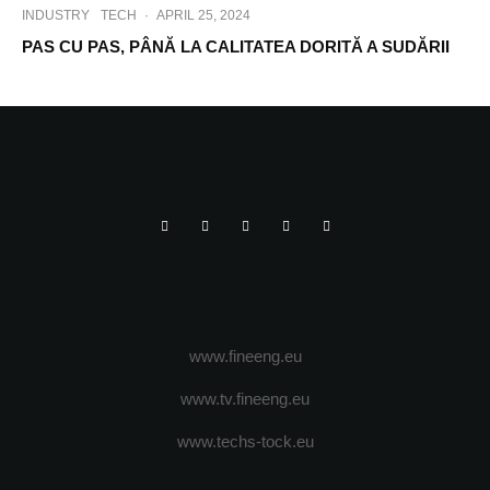
INDUSTRY
TECH
·
APRIL 25, 2024
PAS CU PAS, PÂNĂ LA CALITATEA DORITĂ A SUDĂRII
www.fineeng.eu
www.tv.fineeng.eu
www.techs-tock.eu