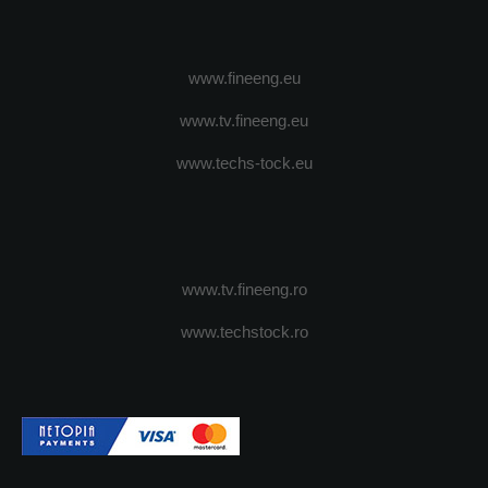
www.fineeng.eu
www.tv.fineeng.eu
www.techs-tock.eu
www.tv.fineeng.ro
www.techstock.ro