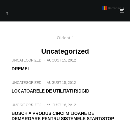
Romanian
▼
Oldest
Uncategorized
UNCATEGORIZED
·
AUGUST 15, 2012
DREMEL
UNCATEGORIZED
·
AUGUST 15, 2012
LOCATOARELE DE UTILITATI RIDGID
UNCATEGORIZED
·
AUGUST 15, 2012
Confectioneaza-ti cercei din lemn pas cu
UNCATEGORIZED
·
AUGUST 16, 2012
pas
BOSCH A PRODUS CINCI MILIOANE DE
DEMAROARE PENTRU SISTEMELE START/STOP