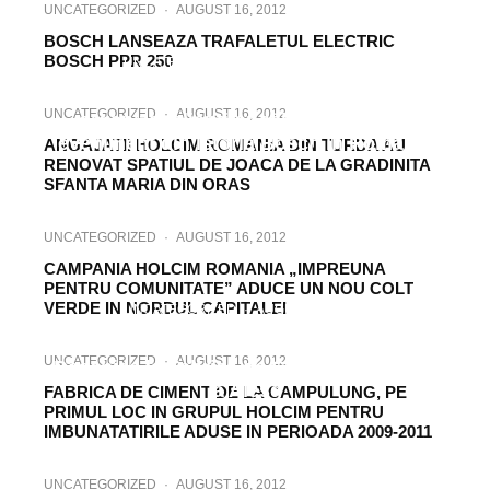
UNCATEGORIZED
·
AUGUST 16, 2012
BOSCH LANSEAZA TRAFALETUL ELECTRIC
BOSCH PPR 250
UNCATEGORIZED
·
AUGUST 16, 2012
Divizia de Scule electrice Bosch a
UNCATEGORIZED
·
AUGUST 16, 2012
organizat clienţilor săi cel mai mare
eveniment din istoria Bosch în România
ANGAJATII HOLCIM ROMANIA DIN TURDA AU
RENOVAT SPATIUL DE JOACA DE LA GRADINITA
SFANTA MARIA DIN ORAS
UNCATEGORIZED
·
AUGUST 16, 2012
CAMPANIA HOLCIM ROMANIA „IMPREUNA
PENTRU COMUNITATE” ADUCE UN NOU COLT
VERDE IN NORDUL CAPITALEI
UNCATEGORIZED
·
AUGUST 16, 2012
O zi de sarbatoare in Alesd: Ziua Portilor
UNCATEGORIZED
·
AUGUST 16, 2012
Deschise la Fabrica de Ciment Holcim de
la Alesd
FABRICA DE CIMENT DE LA CAMPULUNG, PE
PRIMUL LOC IN GRUPUL HOLCIM PENTRU
IMBUNATATIRILE ADUSE IN PERIOADA 2009-2011
UNCATEGORIZED
·
AUGUST 16, 2012