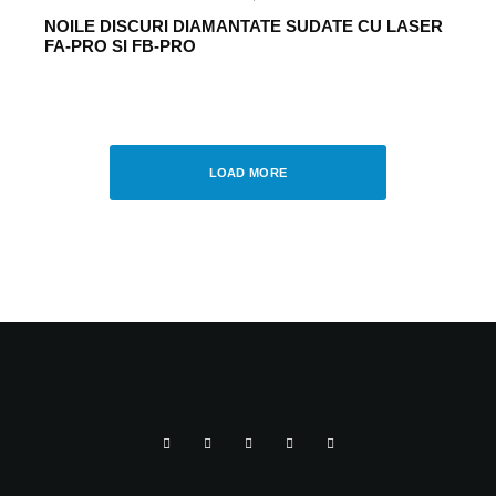
NOILE DISCURI DIAMANTATE SUDATE CU LASER
FA-PRO SI FB-PRO
UNCATEGORIZED
·
AUGUST 16, 2012
Noul mai compactor SRV 650, marca
Weber MT
LOAD MORE