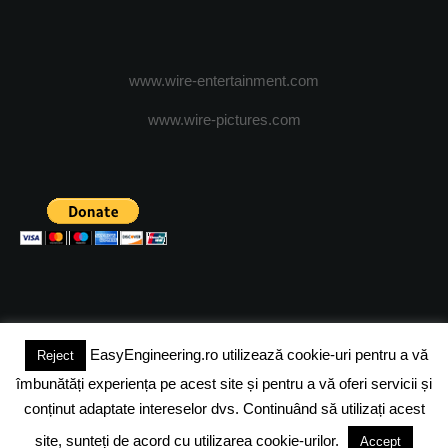
www.wire-entertainment.com
www.wire-pictures.com
EasyEngineering.ro utilizează cookie-uri pentru a vă
Reject
(c) 2024 - FineEngineeringMagazine. All rights reserved.
îmbunătăți experiența pe acest site și pentru a vă oferi servicii și
DESPRE NOI
ADVERTISING
JOBS
DESPRE COOKIES
conținut adaptate intereselor dvs. Continuând să utilizați acest
site, sunteți de acord cu utilizarea cookie-urilor.
Accept
POLITICA DE CONFIDENTIALITATE
TERMENI SI CONDITII