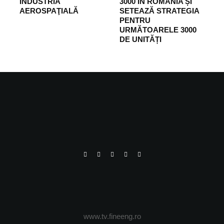
INDUSTRIA
3000 ÎN ROMÂNIA ȘI
AEROSPAŢIALĂ
SETEAZĂ STRATEGIA
PENTRU
URMĂTOARELE 3000
DE UNITĂȚI
www.tv.fineeng.ro