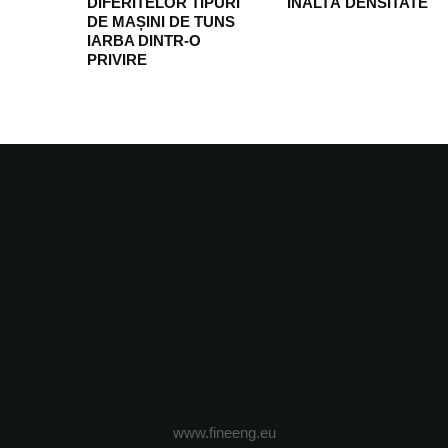
DIFERITELOR TIPURI
ÎNALTÃ DENSITATE
DE MAȘINI DE TUNS
IARBA DINTR-O
PRIVIRE
www.fineeng.eu