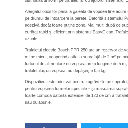
distribuită uniform pe trafalet, iar cu ajutorul sistemul
Alergatul obositor până la găleata de vopsea ţine acum d
pe drumul de întoarcere la perete. Datorită sistemului P
adezivă decât foarte puţine zone. Mai mult, după ce supraf
curăţat rapid şi eficient prin sistemul EasyClean. Trafa
uzuale.
Trafaletul electric Bosch PPR 250 are un rezervor de v
ml pe minut, acoperind astfel o suprafaţă de 2 m² pe m
furtunul de alimentare cu vopsea are o lungime de 5 m, i
trafaletului, cu vopsea, nu depăşeşte 0,5 kg.
Dispozitivul este adecvat pentru zugrăvelile pe suprafe
pentru vopsirea formelor speciale – şi mascarea suprafe
foarte comodă datorită extensiei de 120 de cm a trafaletu
sau dulapurile.