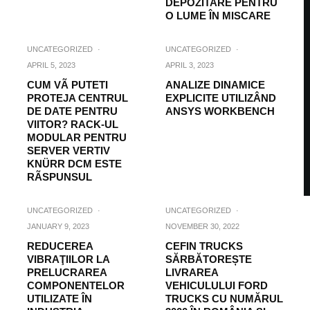
DEPOZITARE PENTRU
O LUME ÎN MISCARE
UNCATEGORIZED
·
UNCATEGORIZED
·
APRIL 5, 2023
APRIL 3, 2023
CUM VÃ PUTETI
ANALIZE DINAMICE
PROTEJA CENTRUL
EXPLICITE UTILIZÂND
DE DATE PENTRU
ANSYS WORKBENCH
VIITOR? RACK-UL
MODULAR PENTRU
SERVER VERTIV
KNÜRR DCM ESTE
RÃSPUNSUL
UNCATEGORIZED
·
UNCATEGORIZED
·
JANUARY 9, 2023
NOVEMBER 30, 2022
REDUCEREA
CEFIN TRUCKS
VIBRAŢIILOR LA
SĂRBĂTOREȘTE
PRELUCRAREA
LIVRAREA
COMPONENTELOR
VEHICULULUI FORD
UTILIZATE ÎN
TRUCKS CU NUMĂRUL