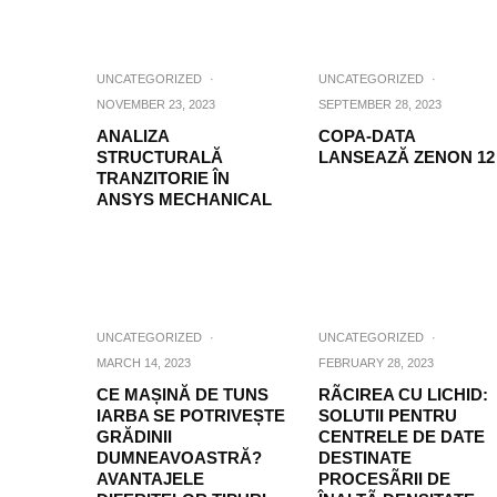
UNCATEGORIZED
·
UNCATEGORIZED
·
NOVEMBER 23, 2023
SEPTEMBER 28, 2023
ANALIZA
COPA-DATA
STRUCTURALĂ
LANSEAZĂ ZENON 12
TRANZITORIE ÎN
ANSYS MECHANICAL
UNCATEGORIZED
·
UNCATEGORIZED
·
MARCH 14, 2023
FEBRUARY 28, 2023
CE MAȘINĂ DE TUNS
RÃCIREA CU LICHID:
IARBA SE POTRIVEȘTE
SOLUTII PENTRU
GRĂDINII
CENTRELE DE DATE
DUMNEAVOASTRĂ?
DESTINATE
AVANTAJELE
PROCESÃRII DE