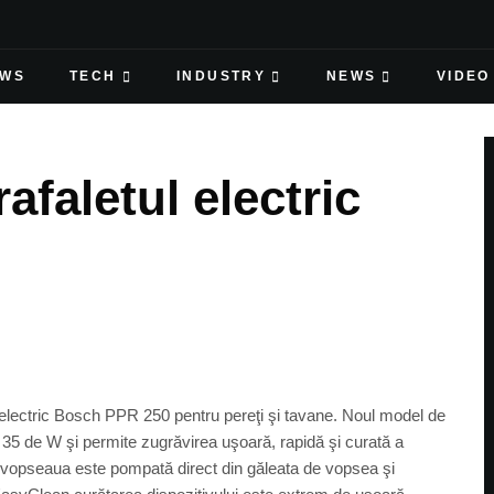
EWS
TECH
INDUSTRY
NEWS
VIDEO
afaletul electric
i electric Bosch PPR 250 pentru pereţi şi tavane. Noul model de
 35 de W şi permite zugrăvirea uşoară, rapidă şi curată a
l, vopseaua este pompată direct din găleata de vopsea şi