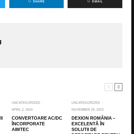
SHARE
EMAIL
g
UNCATEGORIZED
·
UNCATEGORIZED
·
APRIL 2, 2024
NOVEMBER 29, 2023
II
CONVERTOARE AC/DC
DEXION ROMÂNIA –
ÎNCORPORATE
EXCELENTÃ ÎN
AIMTEC
SOLUTII DE