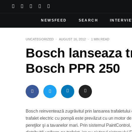
NEWSFEED
SEARCH
INTERVI
UNCATEGORIZED
·
AUGUST 16, 2012
·
1 MIN READ
Bosch lanseaza tr
Bosch PPR 250
Bosch reinventează zugrăvitul prin lansarea trafaletulu
trafalet electric cu pompă este prevăzut cu un motor de
pereţilor şi a tavanelor mari. Prin sistemul PaintContro