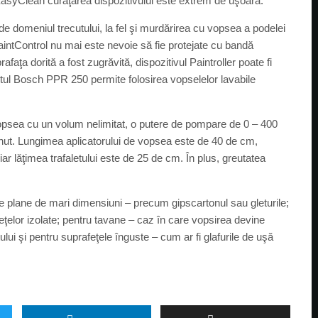
ui EasyClean curăţarea dispozitivului este extrem de uşoară.
e domeniul trecutului, la fel şi murdărirea cu vopsea a podelei
aintControl nu mai este nevoie să fie protejate cu bandă
aţa dorită a fost zugrăvită, dispozitivul Paintroller poate fi
letul Bosch PPR 250 permite folosirea vopselelor lavabile
opsea cu un volum nelimitat, o putere de pompare de 0 – 400
inut. Lungimea aplicatorului de vopsea este de 40 de cm,
ar lăţimea trafaletului este de 25 de cm. În plus, greutatea
ţe plane de mari dimensiuni – precum gipscartonul sau gleturile;
ţelor izolate; pentru tavane – caz în care vopsirea devine
lui şi pentru suprafeţele înguste – cum ar fi glafurile de uşă