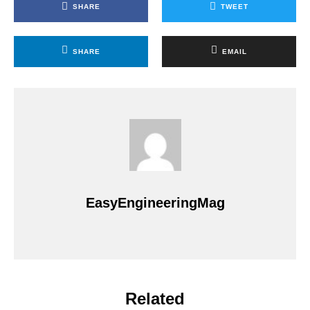
SHARE
TWEET
SHARE
EMAIL
EasyEngineeringMag
Related