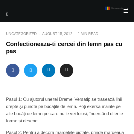
Romanian
▼
UNCATEGORIZED
·
AUGUST 15, 2012
·
1 MIN READ
Confectioneaza-ti cercei din lemn pas cu
pas
Pasul 1: Cu ajutorul uneltei Dremel Versatip se trasează linii
drepte și puncte pe bucățile de lemn. Poți exersa înainte pe
alte bucăți de lemn pe care nu le vei folosi, încercând diferite
forme și desene.
Pasul 2: Pentru a decora mărgelele pictate, prinde mărgeaua