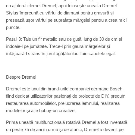
cu ajutorul clemei Dremel, apoi folosește unealta Dremel
Stylus împreună cu vârful de diamant pentru gravură și
presează ușor vârful pe suprafața mărgelei pentru a crea mici
puncte.
Pasul 3: Taie un fir metalic sau de gută, lung de 30 de cm și
îndoaie-l pe jumătate. Trece-l prin gaura mărgelelor și
înfășoară-l strâns în jurul agățătorilor. Taie capetele egal.
Despre Dremel
Dremel este unul din brand-urile companiei germane Bosch,
fiind dedicat utilizatorilor pasionaţi de proiecte de DIY, precum
restaurarea automobilelor, prelucrarea lemnului, realizarea
modelelor şi alte hobby-uri creative.
Prima unealtă multifuncţională rotativă Dremel a fost inventată
cu peste 75 de ani în urmă şi de atunci, Dremel a devenit pe