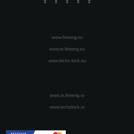
www.fineeng.eu
www.tv.fineeng.eu
www.techs-tock.eu
www.tv.fineeng.ro
www.techstock.ro