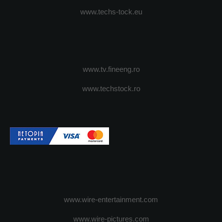
www.techs-tock.eu
www.tv.fineeng.ro
www.techstock.ro
www.wire-entertainment.com
www.wire-pictures.com