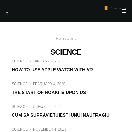
Romanian
▼
Random
SCIENCE
SCIENCE
·
JANUARY 2, 2020
HOW TO USE APPLE WATCH WITH VR
SCIENCE
·
FEBRUARY 4, 2020
THE START OF NOKKI IS UPON US
SCIENCE
·
AUGUST 1, 2014
MASINILE DE FORMULA 1 LA VITEZA
SCIENCE
·
AUGUST 21, 2015
MAXIMA
CUM SA SUPRAVIETUIESTI UNUI NAUFRAGIU
SCIENCE
·
NOVEMBER 4, 2013