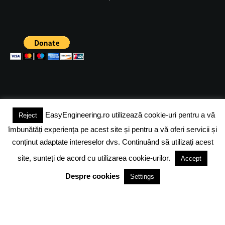
EasyEngineering.ro utilizează cookie-uri pentru a vă
Reject
(c) 2024 - FineEngineeringMagazine. All rights reserved.
îmbunătăți experiența pe acest site și pentru a vă oferi servicii și
DESPRE NOI
ADVERTISING
JOBS
DESPRE COOKIES
conținut adaptate intereselor dvs. Continuând să utilizați acest
site, sunteți de acord cu utilizarea cookie-urilor.
Accept
POLITICA DE CONFIDENTIALITATE
TERMENI SI CONDITII
Despre cookies
Settings