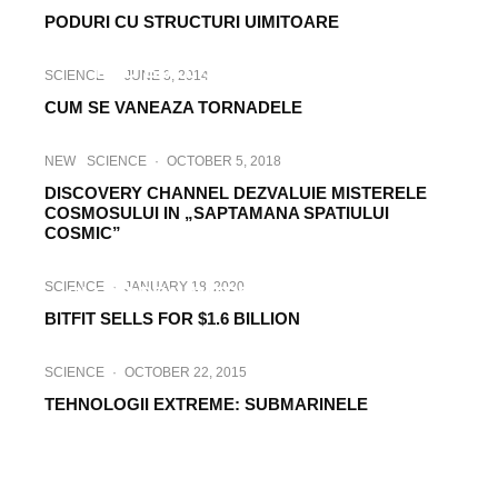
PODURI CU STRUCTURI UIMITOARE
SCIENCE
·
NOVEMBER 6, 2012
RED BULL STRATOS – MISIUNE
SCIENCE
·
JUNE 3, 2014
INDEPLINITA
CUM SE VANEAZA TORNADELE
NEW
SCIENCE
·
OCTOBER 5, 2018
DISCOVERY CHANNEL DEZVALUIE MISTERELE
COSMOSULUI IN „SAPTAMANA SPATIULUI
COSMIC”
SCIENCE
·
JUNE 16, 2016
SCIENCE
·
JANUARY 18, 2020
CLONAREA, INTRE MIT SI REALITATE
BITFIT SELLS FOR $1.6 BILLION
SCIENCE
·
OCTOBER 22, 2015
TEHNOLOGII EXTREME: SUBMARINELE
SCIENCE
·
MARCH 7, 2016
TEHNOLOGIILE VIITORULUI:
TELEPORTAREA