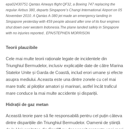
epa02430751 Qantas Airways flight QF32, a Boeing 747 replacing the
regular Airbus 380, departs Singapore’s Changi International Airport on 05
November 2010. A Qantas A-380 jet made an emergency landing in
Singapore yesterday with 459 people aboard after one of its four engines
shut down over western Indonesia.The plane landed safely in Singapore
with no injuries reported.. EPA/STEPHEN MORRISON
Teorii plauzibile
Cele mai multe teorii raționale legate de incidentele din
Triunghiul Bermudelor, inclusiv explicațiile date de către Marina
Statelor Unite și Garda de Coastă, includ erori umane și efecte
asupra mediului. Aceasta este una dintre zonele cu cel mai
mare trafic al piloților amatori și marinari, astfel încât traficul
mare conduce la mai multe accidente și dispariții.
Hidrații de gaz metan
Această teorie pare să fie responsabilă pentru cel puțin câteva
dintre disparițiile din Triunghiul Bermudelor. Oamenii de știință