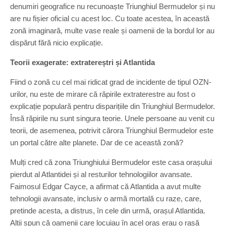
denumiri geografice nu recunoaște Triunghiul Bermudelor și nu
are nu fișier oficial cu acest loc. Cu toate acestea, în această
zonă imaginară, multe vase reale și oamenii de la bordul lor au
dispărut fără nicio explicație.
Teorii exagerate: extratereștri și Atlantida
Fiind o zonă cu cel mai ridicat grad de incidente de tipul OZN-
urilor, nu este de mirare că răpirile extraterestre au fost o
explicație populară pentru disparițiile din Triunghiul Bermudelor.
Însă răpirile nu sunt singura teorie. Unele persoane au venit cu
teorii, de asemenea, potrivit cărora Triunghiul Bermudelor este
un portal către alte planete. Dar de ce această zonă?
Mulți cred că zona Triunghiului Bermudelor este casa orașului
pierdut al Atlantidei și al resturilor tehnologiilor avansate.
Faimosul Edgar Cayce, a afirmat că Atlantida a avut multe
tehnologii avansate, inclusiv o armă mortală cu raze, care,
pretinde acesta, a distrus, în cele din urmă, orașul Atlantida.
Alții spun că oamenii care locuiau în acel oraș erau o rasă