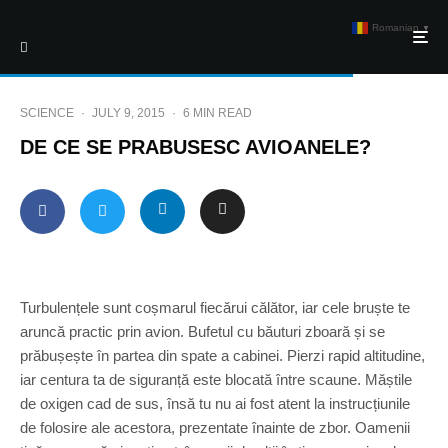
Romanian
▼
SCIENCE
·
JULY 9, 2015
·
6 MIN READ
DE CE SE PRABUSESC AVIOANELE?
Turbulențele sunt coșmarul fiecărui călător, iar cele bruște te
aruncă practic prin avion. Bufetul cu băuturi zboară și se
prăbușește în partea din spate a cabinei. Pierzi rapid altitudine,
iar centura ta de siguranță este blocată între scaune. Măștile
de oxigen cad de sus, însă tu nu ai fost atent la instrucțiunile
de folosire ale acestora, prezentate înainte de zbor. Oamenii