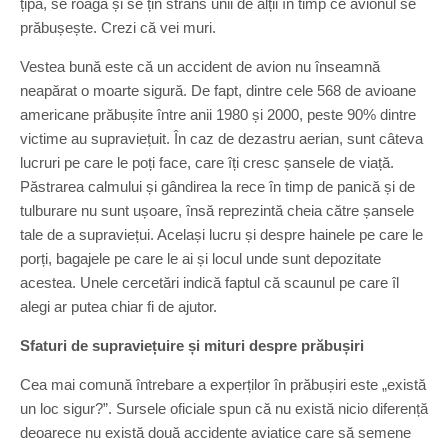
țipă, se roagă și se țin strâns unii de alții în timp ce avionul se
prăbușește. Crezi că vei muri.
Vestea bună este că un accident de avion nu înseamnă
neapărat o moarte sigură. De fapt, dintre cele 568 de avioane
americane prăbușite între anii 1980 și 2000, peste 90% dintre
victime au supraviețuit. În caz de dezastru aerian, sunt câteva
lucruri pe care le poți face, care îți cresc șansele de viață.
Păstrarea calmului și gândirea la rece în timp de panică și de
tulburare nu sunt ușoare, însă reprezintă cheia către șansele
tale de a supraviețui. Același lucru și despre hainele pe care le
porți, bagajele pe care le ai și locul unde sunt depozitate
acestea. Unele cercetări indică faptul că scaunul pe care îl
alegi ar putea chiar fi de ajutor.
Sfaturi de supraviețuire și mituri despre prăbușiri
Cea mai comună întrebare a experților în prăbușiri este „există
un loc sigur?”. Sursele oficiale spun că nu există nicio diferență
deoarece nu există două accidente aviatice care să semene