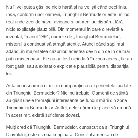
Nu îl vei putea găsi pe nicio hartă și nu vei ști când treci linia,
însă, conform unor oameni, Triunghiul Bermudelor este un loc
real unde zeci de nave, avioane și oameni au dispărut fără
nicio explicație plauzibilă. Din momentul în care o revistă a
inventat, în anul 1964, numele de „Triunghiul Bermudelor”,
misterul a continuat să atragă atenție. Atunci când sapi mai
adânc, în majoritatea cazurilor, acestea devin din ce în ce mai
puțin misterioase. Fie nu au fost niciodată în zona aceea, fie au
fost găsiți sau a existat o explicație plauzibilă pentru dispariția
lor.
Asta nu înseamnă nimic în comparație cu experiențele ciudate
din Triunghiul Bermudelor? Nici nu trebuie. Oamenii de știință
au găsit unele formațiuni interesante pe fundul mării din zona
Triunghiului Bermudelor. Astfel, celor cărora le place să creadă
în acest mit, există suficiente dovezi.
Mulți cred că Triunghiul Bermudelor, cunoscut ca și Triunghiul
Diavolului, este o zonă imaginară. Consiliul american de