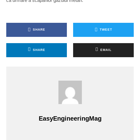
ca urmare a scăpărilor gazului metan.
SHARE
TWEET
SHARE
EMAIL
EasyEngineeringMag