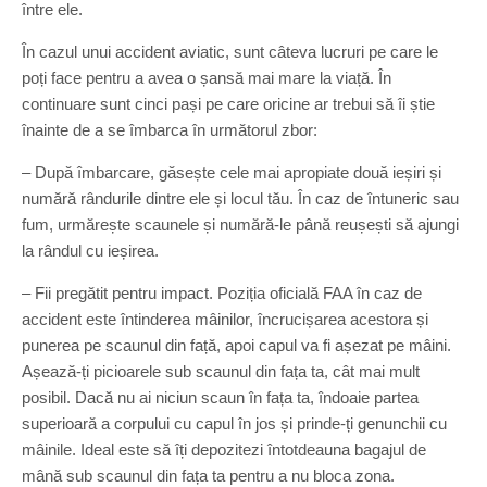
între ele.
În cazul unui accident aviatic, sunt câteva lucruri pe care le
poți face pentru a avea o șansă mai mare la viață. În
continuare sunt cinci pași pe care oricine ar trebui să îi știe
înainte de a se îmbarca în următorul zbor:
– După îmbarcare, găsește cele mai apropiate două ieșiri și
numără rândurile dintre ele și locul tău. În caz de întuneric sau
fum, urmărește scaunele și numără-le până reușești să ajungi
la rândul cu ieșirea.
– Fii pregătit pentru impact. Poziția oficială FAA în caz de
accident este întinderea mâinilor, încrucișarea acestora și
punerea pe scaunul din față, apoi capul va fi așezat pe mâini.
Așează-ți picioarele sub scaunul din fața ta, cât mai mult
posibil. Dacă nu ai niciun scaun în fața ta, îndoaie partea
superioară a corpului cu capul în jos și prinde-ți genunchii cu
mâinile. Ideal este să îți depozitezi întotdeauna bagajul de
mână sub scaunul din fața ta pentru a nu bloca zona.