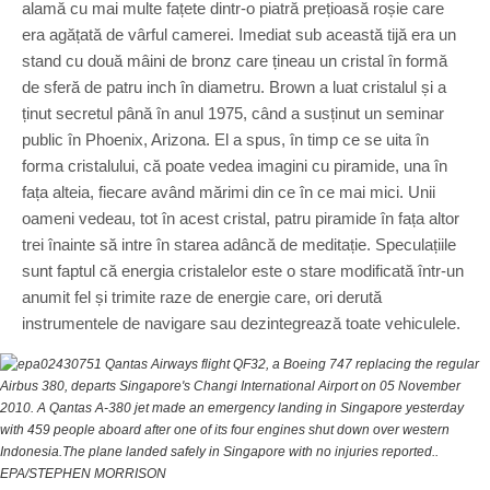
alamă cu mai multe fațete dintr-o piatră prețioasă roșie care
era agățată de vârful camerei. Imediat sub această tijă era un
stand cu două mâini de bronz care țineau un cristal în formă
de sferă de patru inch în diametru. Brown a luat cristalul și a
ținut secretul până în anul 1975, când a susținut un seminar
public în Phoenix, Arizona. El a spus, în timp ce se uita în
forma cristalului, că poate vedea imagini cu piramide, una în
fața alteia, fiecare având mărimi din ce în ce mai mici. Unii
oameni vedeau, tot în acest cristal, patru piramide în fața altor
trei înainte să intre în starea adâncă de meditație. Speculațiile
sunt faptul că energia cristalelor este o stare modificată într-un
anumit fel și trimite raze de energie care, ori derută
instrumentele de navigare sau dezintegrează toate vehiculele.