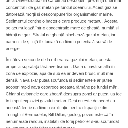
de la Universitatea din Cardiff au descoperit prezența unei mari
concentrații de gaz metan pe fundul oceanului. Acest gaz se
datorează morții și descompunerilor organismelor marine.
Sedimentul conține o bacterie care produce metanul. Acesta
se acumulează într-o concentrație mare de gheață, numită și
hidrați de gaz. Stratul de gheață blochează gazul metan, iar
oamenii de știință îl studiază ca fiind o potențială sursă de
energie.
În câteva secunde de la eliberarea gazului metan, acesta
erupe la suprafață fără avertisment. Daca o navă se află în
zona de explozie, apa de sub ea ar deveni brusc mult mai
densă. Nava s-ar putea scufunda și sedimentele ar putea
acoperi rapid nava deoarece aceasta rămâne pe fundul mării.
Chiar și avioanele care zboară deasupra zonei ar putea lua foc
în timpul exploziei gazului metan. Deși nu este de acord cu
această teorie ca fiind o explicație pentru disparițiile din
Triunghiul Bermudelor, Bill Dillon, geolog, povestește că în
nenumărate rânduri, instalații de foraj petrolier s-au scufundat