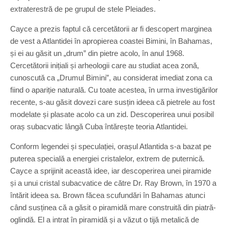
extraterestră de pe grupul de stele Pleiades.
Cayce a prezis faptul că cercetătorii ar fi descopert marginea
de vest a Atlantidei în apropierea coastei Bimini, în Bahamas,
și ei au găsit un „drum” din pietre acolo, în anul 1968.
Cercetătorii inițiali și arheologii care au studiat acea zonă,
cunoscută ca „Drumul Bimini”, au considerat imediat zona ca
fiind o apariție naturală. Cu toate acestea, în urma investigărilor
recente, s-au găsit dovezi care susțin ideea că pietrele au fost
modelate și plasate acolo ca un zid. Descoperirea unui posibil
oraș subacvatic lângă Cuba întărește teoria Atlantidei.
Conform legendei și speculației, orașul Atlantida s-a bazat pe
puterea specială a energiei cristalelor, extrem de puternică.
Cayce a sprijinit această idee, iar descoperirea unei piramide
și a unui cristal subacvatice de către Dr. Ray Brown, în 1970 a
întărit ideea sa. Brown făcea scufundări în Bahamas atunci
când susținea că a găsit o piramidă mare construită din piatră-
oglindă. El a intrat în piramidă și a văzut o tijă metalică de