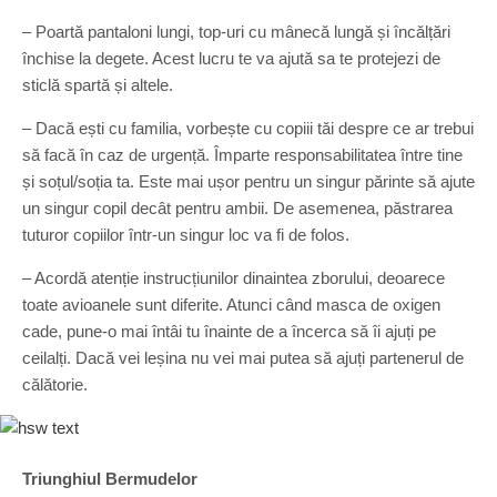
– Poartă pantaloni lungi, top-uri cu mânecă lungă și încălțări
închise la degete. Acest lucru te va ajută sa te protejezi de
sticlă spartă și altele.
– Dacă ești cu familia, vorbește cu copiii tăi despre ce ar trebui
să facă în caz de urgență. Împarte responsabilitatea între tine
și soțul/soția ta. Este mai ușor pentru un singur părinte să ajute
un singur copil decât pentru ambii. De asemenea, păstrarea
tuturor copiilor într-un singur loc va fi de folos.
– Acordă atenție instrucțiunilor dinaintea zborului, deoarece
toate avioanele sunt diferite. Atunci când masca de oxigen
cade, pune-o mai întâi tu înainte de a încerca să îi ajuți pe
ceilalți. Dacă vei leșina nu vei mai putea să ajuți partenerul de
călătorie.
Triunghiul Bermudelor