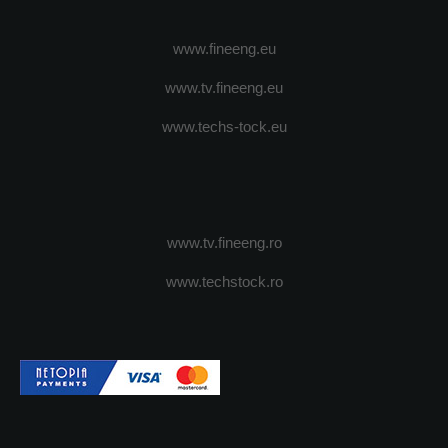
www.fineeng.eu
www.tv.fineeng.eu
www.techs-tock.eu
www.tv.fineeng.ro
www.techstock.ro