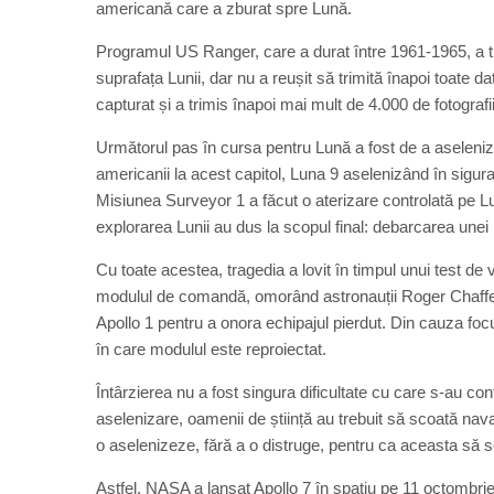
americană care a zburat spre Lună.
Programul US Ranger, care a durat între 1961-1965, a t
suprafața Lunii, dar nu a reușit să trimită înapoi toate d
capturat și a trimis înapoi mai mult de 4.000 de fotografii
Următorul pas în cursa pentru Lună a fost de a aseleniza
americanii la acest capitol, Luna 9 aselenizând în sigur
Misiunea Surveyor 1 a făcut o aterizare controlată pe Lu
explorarea Lunii au dus la scopul final: debarcarea une
Cu toate acestea, tragedia a lovit în timpul unui test de
modulul de comandă, omorând astronauții Roger Chaffe
Apollo 1 pentru a onora echipajul pierdut. Din cauza foc
în care modulul este reproiectat.
Întârzierea nu a fost singura dificultate cu care s-au c
aselenizare, oamenii de știință au trebuit să scoată nava 
o aselenizeze, fără a o distruge, pentru ca aceasta să 
Astfel, NASA a lansat Apollo 7 în spațiu pe 11 octombrie 