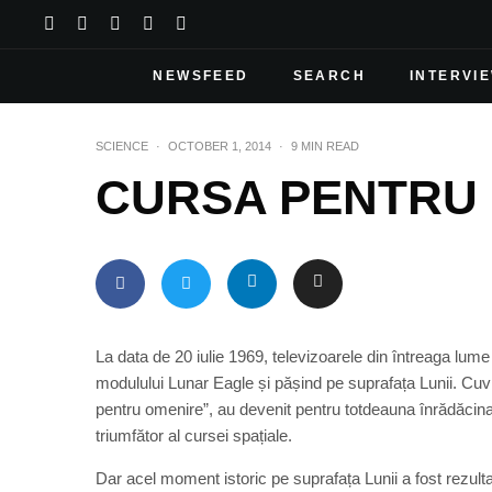
NEWSFEED
SEARCH
INTERVI
SCIENCE
·
OCTOBER 1, 2014
·
9 MIN READ
CURSA PENTRU
La data de 20 iulie 1969, televizoarele din întreaga lu
modulului Lunar Eagle și pășind pe suprafața Lunii. Cuvi
pentru omenire”, au devenit pentru totdeauna înrădăcina
triumfător al cursei spațiale.
Dar acel moment istoric pe suprafața Lunii a fost rezult