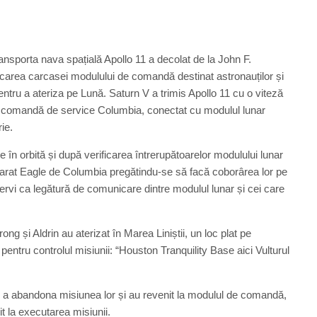
ansporta nava spațială Apollo 11 a decolat de la John F.
carea carcasei modulului de comandă destinat astronauților și
entru a ateriza pe Lună. Saturn V a trimis Apollo 11 cu o viteză
e comandă de service Columbia, conectat cu modulul lunar
ie.
re în orbită și după verificarea întrerupătoarelor modulului lunar
parat Eagle de Columbia pregătindu-se să facă coborârea lor pe
ervi ca legătură de comunicare dintre modulul lunar și cei care
ng și Aldrin au aterizat în Marea Liniștii, un loc plat pe
entru controlul misiunii: “Houston Tranquility Base aici Vulturul
ru a abandona misiunea lor și au revenit la modulul de comandă,
t la executarea misiunii.