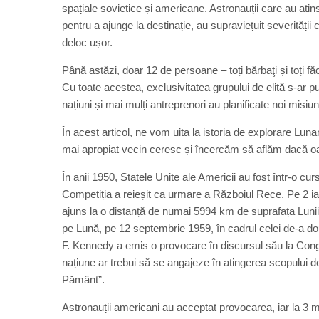
spațiale sovietice și americane. Astronauții care au ati
pentru a ajunge la destinație, au supraviețuit severității
deloc ușor.
Până astăzi, doar 12 de persoane – toți bărbaţi și toți 
Cu toate acestea, exclusivitatea grupului de elită s-ar
națiuni și mai mulți antreprenori au planificate noi misiu
În acest articol, ne vom uita la istoria de explorare Lu
mai apropiat vecin ceresc și încercăm să aflăm dacă oa
În anii 1950, Statele Unite ale Americii au fost într-o c
Competiția a reieșit ca urmare a Războiul Rece. Pe 2 ia
ajuns la o distanță de numai 5994 km de suprafața Lunii
pe Lună, pe 12 septembrie 1959, în cadrul celei de-a d
F. Kennedy a emis o provocare în discursul său la Congr
națiune ar trebui să se angajeze în atingerea scopului d
Pământ”.
Astronauții americani au acceptat provocarea, iar la 3 