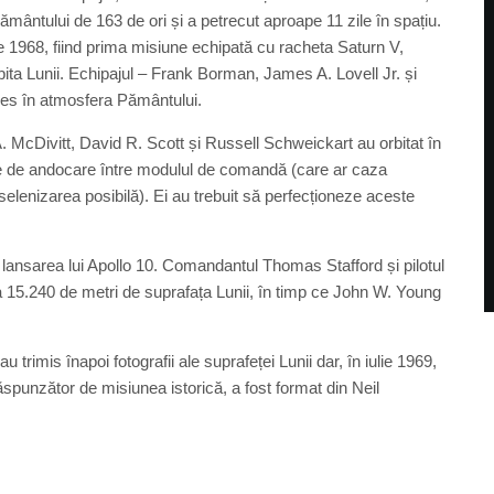
ământului de 163 de ori și a petrecut aproape 11 zile în spațiu.
e 1968, fiind prima misiune echipată cu racheta Saturn V,
bita Lunii. Echipajul – Frank Borman, James A. Lovell Jr. și
ces în atmosfera Pământului.
 McDivitt, David R. Scott și Russell Schweickart au orbitat în
ile de andocare între modulul de comandă (care ar caza
aselenizarea posibilă). Ei au trebuit să perfecționeze aceste
u lansarea lui Apollo 10. Comandantul Thomas Stafford și pilotul
15.240 de metri de suprafața Lunii, în timp ce John W. Young
 trimis înapoi fotografii ale suprafeței Lunii dar, în iulie 1969,
punzător de misiunea istorică, a fost format din Neil