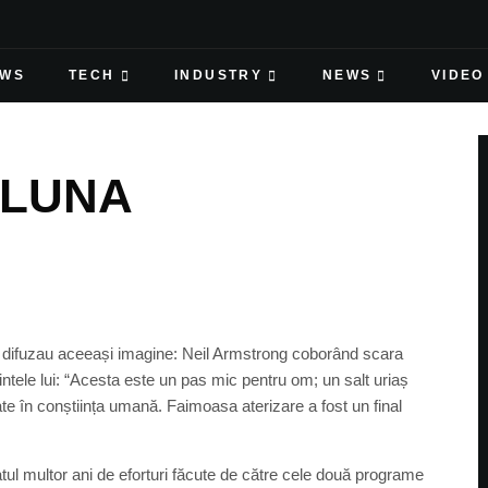
EWS
TECH
INDUSTRY
NEWS
VIDEO
 LUNA
me difuzau aceeași imagine: Neil Armstrong coborând scara
ntele lui: “Acesta este un pas mic pentru om; un salt uriaș
te în conștiința umană. Faimoasa aterizare a fost un final
atul multor ani de eforturi făcute de către cele două programe