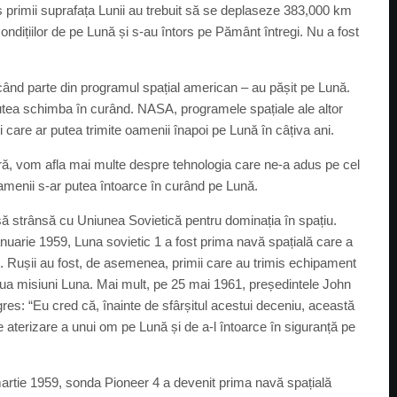
ns primii suprafața Lunii au trebuit să se deplaseze 383,000 km
 condițiilor de pe Lună și s-au întors pe Pământ întregi. Nu a fost
făcând parte din programul spațial american – au pășit pe Lună.
 putea schimba în curând. NASA, programele spațiale ale altor
ni care ar putea trimite oamenii înapoi pe Lună în câțiva ani.
nară, vom afla mai multe despre tehnologia care ne-a adus pe cel
menii s-ar putea întoarce în curând pe Lună.
ursă strânsă cu Uniunea Sovietică pentru dominația în spațiu.
nuarie 1959, Luna sovietic 1 a fost prima navă spațială care a
. Rușii au fost, de asemenea, primii care au trimis echipament
oua misiuni Luna. Mai mult, pe 25 mai 1961, președintele John
es: “Eu cred că, înainte de sfârșitul acestui deceniu, această
e aterizare a unui om pe Lună și de a-l întoarce în siguranță pe
martie 1959, sonda Pioneer 4 a devenit prima navă spațială