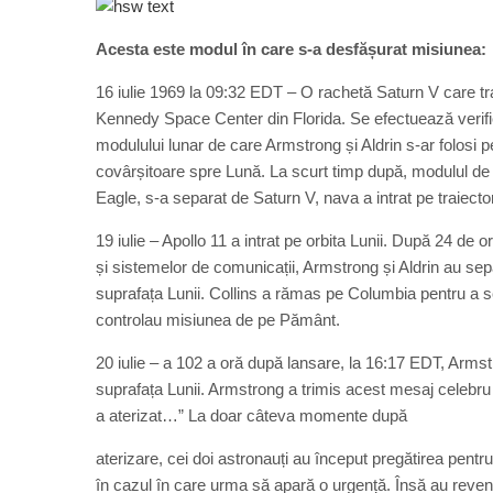
Acesta este modul în care s-a desfășurat misiunea:
16 iulie 1969 la 09:32 EDT – O rachetă Saturn V care tr
Kennedy Space Center din Florida. Se efectuează verifi
modulului lunar de care Armstrong și Aldrin s-ar folosi p
covârșitoare spre Lună. La scurt timp după, modulul d
Eagle, s-a separat de Saturn V, nava a intrat pe traiector
19 iulie – Apollo 11 a intrat pe orbita Lunii. După 24 de o
și sistemelor de comunicații, Armstrong și Aldrin au se
suprafața Lunii. Collins a rămas pe Columbia pentru a s
controlau misiunea de pe Pământ.
20 iulie – a 102 a oră după lansare, la 16:17 EDT, Armstro
suprafața Lunii. Armstrong a trimis acest mesaj celebru p
a aterizat…” La doar câteva momente după
aterizare, cei doi astronauți au început pregătirea pent
în cazul în care urma să apară o urgență. Însă au reveni