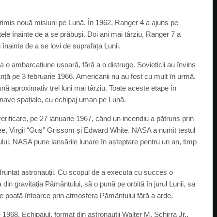
rimis nouă misiuni pe Lună. În 1962, Ranger 4 a ajuns pe
atele înainte de a se prăbuși. Doi ani mai târziu, Ranger 7 a
 înainte de a se lovi de suprafața Lunii.
 o ambarcațiune ușoară, fără a o distruge. Sovieticii au învins
anță pe 3 februarie 1966. Americanii nu au fost cu mult în urmă.
nă aproximativ trei luni mai târziu. Toate aceste etape în
i nave spațiale, cu echipaj uman pe Lună.
 verificare, pe 27 ianuarie 1967, când un incendiu a pătruns prin
e, Virgil “Gus” Grissom și Edward White. NASA a numit testul
ului, NASA pune lansările lunare în așteptare pentru un an, timp
onfruntat astronauții. Cu scopul de a executa cu succes o
din gravitația Pământului, să o pună pe orbită în jurul Lunii, sa
se poată întoarce prin atmosfera Pământului fără a arde.
1968. Echipajul, format din astronauții Walter M. Schirra Jr.,