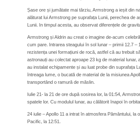
Șase ore și jumătate mai târziu, Armstrong a ieșit din na
alăturat lui Armstrong pe suprafața Lunii, perechea de a
Lunii. In timpul acesta, au observat diferențele de gravi
Armstrong și Aldrin au creat o imagine de-acum celebră 
cum pare. Intrarea steagului în sol lunar – primii 12.7 – 
rezistența unei formațiuni de rocă, astfel că au trebuit s
astronauți au colectat aproape 23 kg de material lunar, au
au instalat echipamente și au luat probe din suprafața Lu
întreaga lume, o bucată de material de la misiunea Apoll
transportând o ramură de măslin.
Iulie 21- la 21 de ore după sosirea lor, la 01:54, Armstr
spatele lor. Cu modulul lunar, au călătorit înapoi în or
24 iulie – Apollo 11 a intrat în atmosfera Pământului, la
Pacific, la 12:51.