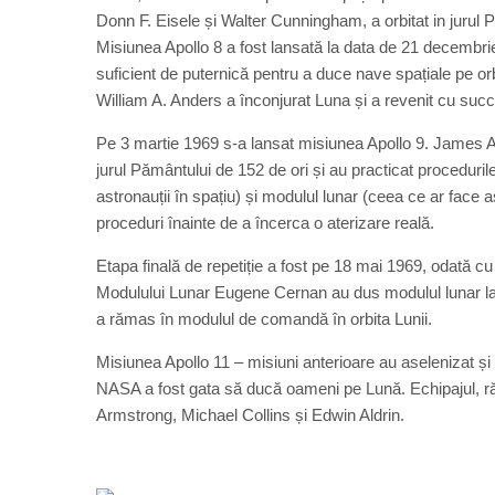
Donn F. Eisele și Walter Cunningham, a orbitat in jurul P
Misiunea Apollo 8 a fost lansată la data de 21 decembri
suficient de puternică pentru a duce nave spațiale pe or
William A. Anders a înconjurat Luna și a revenit cu suc
Pe 3 martie 1969 s-a lansat misiunea Apollo 9. James A.
jurul Pământului de 152 de ori și au practicat procedur
astronauții în spațiu) și modulul lunar (ceea ce ar face 
proceduri înainte de a încerca o aterizare reală.
Etapa finală de repetiție a fost pe 18 mai 1969, odată c
Modulului Lunar Eugene Cernan au dus modulul lunar la 
a rămas în modulul de comandă în orbita Lunii.
Misiunea Apollo 11 – misiuni anterioare au aselenizat și au
NASA a fost gata să ducă oameni pe Lună. Echipajul, răs
Armstrong, Michael Collins și Edwin Aldrin.