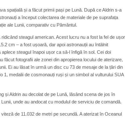
va spațială și a făcut primii pași pe Lună. După ce Aldrin s-a
stronauți a început colectarea de materiale de pe suprafața
tație ale Lunii, comparativ cu Pământul.
ridicând steagul american. Acest lucru nu a fost la fel de ușor
15.2 cm – a fost ușoară, dar apoi astronauții au întâlnit
ă aplece steagul înapoi ușor ca să-l înfigă în sol. Cei doi
 făcut fotografii ale zonei din apropierea locului de aterizare,
nii. Ei au lăsat în urmă un disc cu 73 de mesaje de la țări din
o 1, medalii de cosmonauți ruși și un simbol al vulturului SUA
ong și Aldrin au decolat de pe Lună, lăsând scena de jos în
bita Lunii, unde au andocat cu modulul de serviciu de comandă.
 o viteză de 11.032 de metri pe secundă. A aterizat în Oceanul