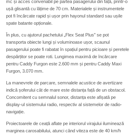
mc și acces convenabil pe partea pasagerului din față, printr-o
ușă glisantă cu lățime de 70 cm. Materialele și instrumentele
pot fi încărcate rapid și ușor prin hayonul standard sau ușile
spate batante opționale.
În plus, cu ajutorul pachetului „Flex Seat Plus” se pot
transporta obiecte lungi și voluminoase ușor, scaunul
pasagerului poate fi rabatat în spațiul pentru picioare și peretele
despărțitor se poate roti. Lungimea maximă de încărcare
pentru Caddy Furgon este 2.600 mm și pentru Caddy Maxi
Furgon, 3.070 mm.
La manevrele de parcare, semnalele acustice de avertizare
indică șoferului cât de mare este distanța față de un obstacol.
Concomitent cu semnalul sonor, distanța este afișată pe
display-ul sistemului radio, respectiv al sistemelor de radio-
navigație.
Proiectoarele de ceață aflate pe interiorul virajului iluminează
marginea carosabilului, atunci când viteza este de 40 km/h