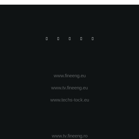
www.fineeng.eu
www.tv.fineeng.eu
www.techs-tock.eu
www.tv.fineeng.ro