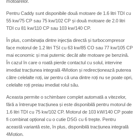
motoarelor.
Pentru Caddy sunt disponibile două motoare de 1.6 litri TDI cu
55 kw/75 CP sau 75 kw/102 CP și două motoare de 2.0 litri
TDI cu 81 kw/110 CP sau 103 kw/140 CP.
În plus, combinația dintre injecția directă și turbocompresor
face motorul de 1.2 litri TSI cu 63 kw/85 CO sau 77 kw/105 CP
mai economic și mai puternic decât alte motoare pe benzină.
În cazul în care o roată pierde contactul cu solul, intervine
imediat tracțiunea integrală 4Motion și redirecționează puterea
către celelalte roți, iar pentru că una dintre roți nu se poate opri,
celelalte roți preiau imediat rolul său.
Aceasta permite o schimbare complet automată a vitezelor,
fără a întrerupe tracțiunea și este disponibilă pentru motorul de
1.6 litri TDI cu 75 kw/102 CP. Motorul de 103 kW/140 CP poate
fi combinat opțional cu o cutie DSG cu 6 trepte. Pentru
această variantă este, în plus, disponibilă tracțiunea integrală
4Motion.