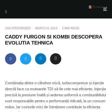
Romanian
▼
UNCATEGORIZED
·
MARCH 6, 2014
·
2 MIN READ
CADDY FURGON SI KOMBI DESCOPERA
EVOLUTIA TEHNICA
Combinația dintre o cilindree mică, turbocompresor și injecție
directă face ca motoarele TDI să fie cele mai eficiente. Injecția
precisă la presiune înaltă și arderea uniformă a combustibilului
sunt responsabile pentru o performanță ridicată, la un consum
redus. Iar costurile mici de întreținere contribuie la eficiența