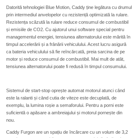
Datorită tehnologiei Blue Motion, Caddy ține legătura cu drumul
prin intermediul anvelopelor cu rezistență optimizată la rulare.
Rezistența scăzută la rulare reduce consumul de combustibil
și emisiile de CO2. Cu ajutorul unui software special pentru
managementul energiei, tensiunea alternatorului este mărită în
timpul accelerării și a frânării vehiculului. Acest lucru asigură
ca bateria vehiculului să fie reîncărcată, preia sarcina de pe
motor și reduce consumul de combustibil. Mai mult de atât,
tensiunea alternatorului poate fi redusă în timpul consumului.
Sistemul de start-stop oprește automat motorul atunci când
este la ralanti și când cutia de viteze este decuplată, de
exemplu, la lumina roșie a semaforului. Pentru a porni este
suficientă o apăsare a ambreiajului și motorul pornește din
nou.
Caddy Furgon are un spațiu de încărcare cu un volum de 3,2