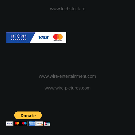
www.techstock.ro
www.wire-entertainment.com
www.wire-pictures.com