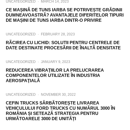
UNCATEGORIZED
·
MARCH 14, 2023
CE MAȘINĂ DE TUNS IARBA SE POTRIVEȘTE GRĂDINII
DUMNEAVOASTRĂ? AVANTAJELE DIFERITELOR TIPURI
DE MAȘINI DE TUNS IARBA DINTR-O PRIVIRE
UNCATEGORIZED
·
FEBRUARY 28, 2023
RÃCIREA CU LICHID: SOLUTII PENTRU CENTRELE DE
DATE DESTINATE PROCESÃRII DE ÎNALTÃ DENSITATE
UNCATEGORIZED
·
JANUARY 9, 2023
REDUCEREA VIBRAŢIILOR LA PRELUCRAREA
COMPONENTELOR UTILIZATE ÎN INDUSTRIA
AEROSPAŢIALĂ
UNCATEGORIZED
·
NOVEMBER 30, 2022
CEFIN TRUCKS SĂRBĂTOREȘTE LIVRAREA
VEHICULULUI FORD TRUCKS CU NUMĂRUL 3000 ÎN
ROMÂNIA ȘI SETEAZĂ STRATEGIA PENTRU
URMĂTOARELE 3000 DE UNITĂȚI