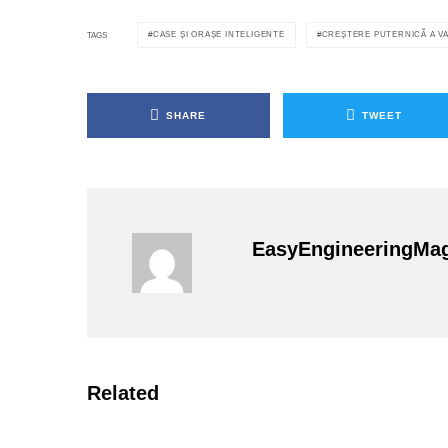
CASE ȘI ORAȘE INTELIGENTE
CREȘTERE PUTERNICĂ A V
TAGS
SHARE
TWEET
EasyEngineeringMa
Related