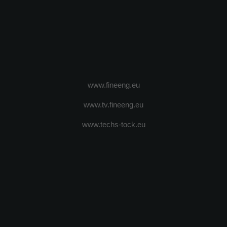
www.fineeng.eu
www.tv.fineeng.eu
www.techs-tock.eu