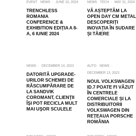
EVENT
NEWS
·
JUNE 10, 2024
NEWS
TECH
·
MAY 31, 2024
TRENCHLESS
VĂ AȘTEPTĂM LA
ROMANIA
OPEN DAY CM METAL
CONFERENCE &
DESCOPERIȚI
EXHIBITION EDIȚIA A 8-
INOVAȚIA ÎN SUDARE
A, 6 IUNIE 2024
ȘI TĂIERE
NEWS
·
DECEMBER 14, 2023
AUTO
NEWS
·
DECEMBER 13, 2023
DATORITĂ UPGRADE-
URILOR SCHEMEI DE
NOUL VOLKSWAGEN
RĂSCUMPĂRARE DE
ID.7 POATE FI VĂZUT
LA SANDVIK
ÎN CENTRELE
COROMANT, CLIENŢII
COMERCIALE ȘI LA
ÎŞI POT RECICLA MULT
DISTRIBUITORII
MAI UŞOR SCULELE
VOLKSWAGEN DIN
REȚEAUA PORSCHE
ROMÂNIA