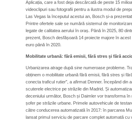
Aplicația, care a fost deja descărcată de peste 15 milioa
videoclipuri sau fotografii pentru a ilustra modul de pr
Las Vegas la începutul acestui an, Bosch și-a prezentat 
Printre ofertele sale se numără sistemul de monitorizare 
legate de calitatea aerului în oraș. Până în 2025, 80 dintr
prezent, Bosch desfășoară 14 proiecte majore în acest d
euro până în 2020.
Mobilitate urbană: fără emisii, fără stres și fără acc
Urbanizarea atrage după sine numeroase probleme. Traf
obținem o mobilitate urbană fără emisii, fără stres și fă
conecta traficul rutier”, a afirmat Denner. Începând d
scuterele electrice pe străzile din Madrid. Și automatiz
deceniului următor, Bosch și Daimler vor transforma în 
șofer pe străzile urbane. Primele autovehicule de testar
către conducerea automatizată în 2017: în parcarea Mu
lansat primul serviciu de parcare complet automată cu v