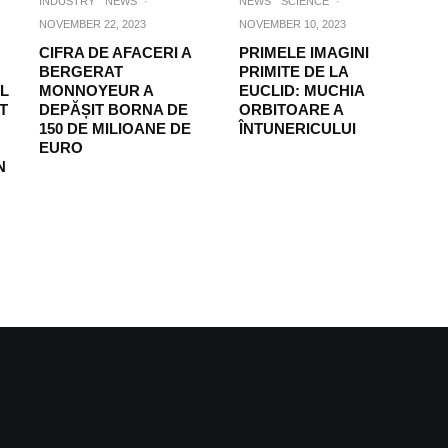
INDUSTRY
NEWS
·
NEWS
SCIENCE
·
NOVEMBER 22, 2023
NOVEMBER 10, 2023
CIFRA DE AFACERI A
PRIMELE IMAGINI
BERGERAT
PRIMITE DE LA
EL
MONNOYEUR A
EUCLID: MUCHIA
T
DEPĂȘIT BORNA DE
ORBITOARE A
150 DE MILIOANE DE
ÎNTUNERICULUI
EURO
N