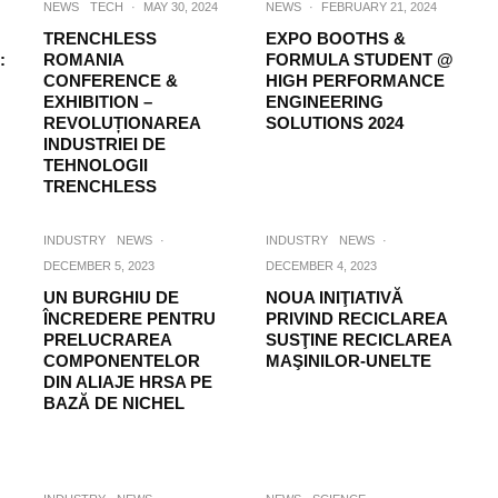
NEWS
TECH
·
MAY 30, 2024
NEWS
·
FEBRUARY 21, 2024
TRENCHLESS
EXPO BOOTHS &
:
ROMANIA
FORMULA STUDENT @
CONFERENCE &
HIGH PERFORMANCE
EXHIBITION –
ENGINEERING
REVOLUȚIONAREA
SOLUTIONS 2024
INDUSTRIEI DE
TEHNOLOGII
TRENCHLESS
INDUSTRY
NEWS
·
INDUSTRY
NEWS
·
DECEMBER 5, 2023
DECEMBER 4, 2023
UN BURGHIU DE
NOUA INIŢIATIVĂ
ÎNCREDERE PENTRU
PRIVIND RECICLAREA
PRELUCRAREA
SUSŢINE RECICLAREA
COMPONENTELOR
MAŞINILOR-UNELTE
DIN ALIAJE HRSA PE
BAZĂ DE NICHEL