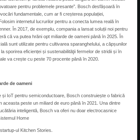
novatoare pentru problemele presante”. Bosch desfășoară în
vocări fundamentale, cum ar fi creșterea populației,
Folosim internetul lucrurilor pentru a conecta lumea reală în
Denner. În 2017, de exemplu, compania a lansat soluții noi pentru
peră că va putea hrăni opt miliarde de oameni până în 2025. În
icială sunt utilizate pentru cultivarea sparanghelului, a căpșunilor
sporirea eficienței și sustenabilităţii fermelor de stridii și în
gitale va crește cu peste 70 procente până în 2020.
liarde de oameni
te și IoT pentru semiconductoare, Bosch construiește o fabrică
n aceasta peste un miliard de euro până în 2021. Una dintre
 bucătăria inteligentă, Bosch va oferi nu doar electrocasnice
cosistemul Home
startup-ul Kitchen Stories.