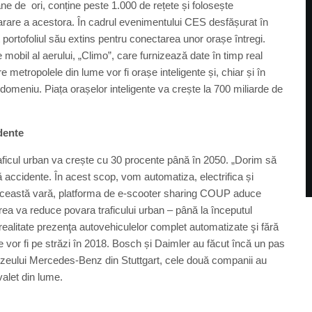
ne de ori, conține peste 1.000 de rețete și folosește
eparare a acestora. În cadrul evenimentului CES desfășurat în
portofoliul său extins pentru conectarea unor orașe întregi.
mobil al aerului, „Climo”, care furnizează date în timp real
e metropolele din lume vor fi orașe inteligente și, chiar și în
omeniu. Piața orașelor inteligente va crește la 700 miliarde de
idente
icul urban va crește cu 30 procente până în 2050. „Dorim să
ră accidente. În acest scop, vom automatiza, electrifica și
in această vară, platforma de e-scooter sharing COUP aduce
area va reduce povara traficului urban – până la începutul
realitate prezenţa autovehiculelor complet automatizate şi fără
e vor fi pe străzi în 2018. Bosch și Daimler au făcut încă un pas
zeului Mercedes-Benz din Stuttgart, cele două companii au
alet din lume.