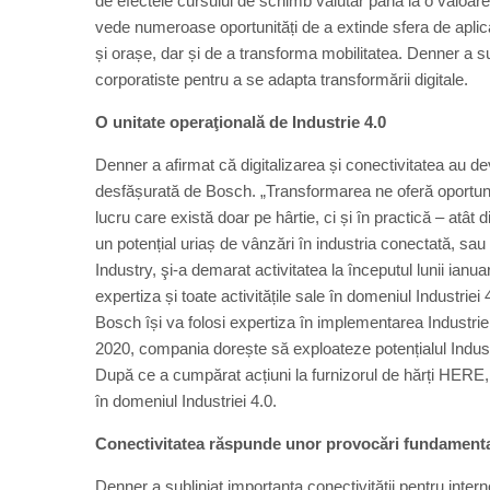
de efectele cursului de schimb valutar până la o valoar
vede numeroase oportunități de a extinde sfera de aplicare
și orașe, dar și de a transforma mobilitatea. Denner a su
corporatiste pentru a se adapta transformării digitale.
O unitate operaţională de Industrie 4.0
Denner a afirmat că digitalizarea și conectivitatea au dev
desfășurată de Bosch. „Transformarea ne oferă oportun
lucru care există doar pe hârtie, ci și în practică – atâ
un potențial uriaș de vânzări în industria conectată, sa
Industry, şi-a demarat activitatea la începutul lunii ianu
expertiza și toate activitățile sale în domeniul Industriei 4
Bosch își va folosi expertiza în implementarea Industriei
2020, compania dorește să exploateze potențialul Industr
După ce a cumpărat acțiuni la furnizorul de hărți HERE, 
în domeniul Industriei 4.0.
Conectivitatea răspunde unor provocări fundament
Denner a subliniat importanța conectivității pentru intern