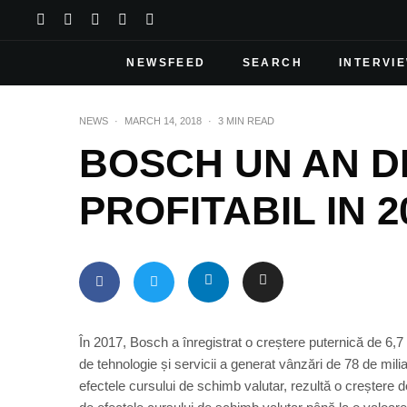
NEWSFEED
SEARCH
INTERVI
NEWS
·
MARCH 14, 2018
·
3 MIN READ
BOSCH UN AN D
PROFITABIL IN 2
În 2017, Bosch a înregistrat o creștere puternică de 6,7
de tehnologie și servicii a generat vânzări de 78 de mili
efectele cursului de schimb valutar, rezultă o creștere d