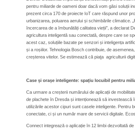
pentru miliarde de oameni doar dacă vom găsi soluții i
prezent circa 170 de proiecte IoT care răspund unor pro
urbanizarea, poluarea aerului și schimbările climatice. „
încercarea de a îmbunătăți calitatea vieții”, a declarat 
agricultura inteligentă sau conectată, despre care se s
acest caz, soluțiile bazate pe senzori și inteligența artif
și a roșiilor. Tehnologia Bosch contribuie, de asemenea, la 
creșterea vitelor. Se estimează că piaţa agriculturii di
Case și orașe inteligente: spațiu locuibil pentru mi
Ca urmare a creșterii numărului de aplicații de mobilita
de plachete în Dresda și intenționează să investească î
utilizările acestor cipuri sunt casele inteligente. Pentru
conectate, ci și un număr mare de servicii digitale. E
Connect integrează o aplicație în 12 limbi dezvoltată de 