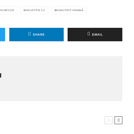
ANZARILOR
INDUSTRIE 4.0
MOBILITATE URBANĂ
SHARE
EMAIL
g