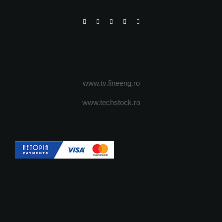
www.tv.fineeng.ro
www.techstock.ro