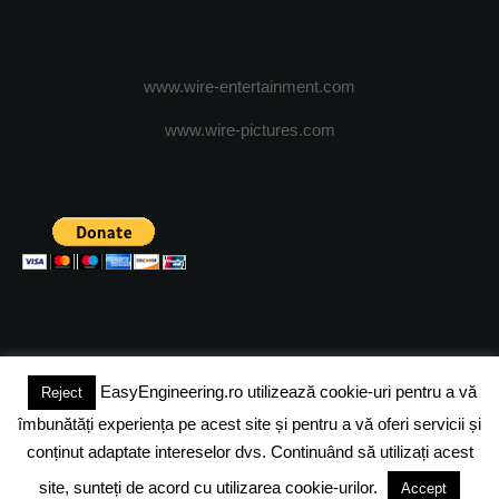
www.wire-entertainment.com
www.wire-pictures.com
EasyEngineering.ro utilizează cookie-uri pentru a vă
Reject
(c) 2024 - FineEngineeringMagazine. All rights reserved.
îmbunătăți experiența pe acest site și pentru a vă oferi servicii și
DESPRE NOI
ADVERTISING
JOBS
DESPRE COOKIES
conținut adaptate intereselor dvs. Continuând să utilizați acest
site, sunteți de acord cu utilizarea cookie-urilor.
Accept
POLITICA DE CONFIDENTIALITATE
TERMENI SI CONDITII