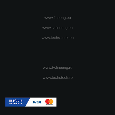
www.fineeng.eu
www.tv.fineeng.eu
www.techs-tock.eu
www.tv.fineeng.ro
www.techstock.ro