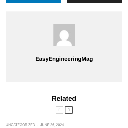
EasyEngineeringMag
Related
UNCATEGORIZED
·
JUNE 26, 2024