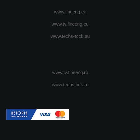
www.fineeng.eu
www.tv.fineeng.eu
www.techs-tock.eu
www.tv.fineeng.ro
www.techstock.ro