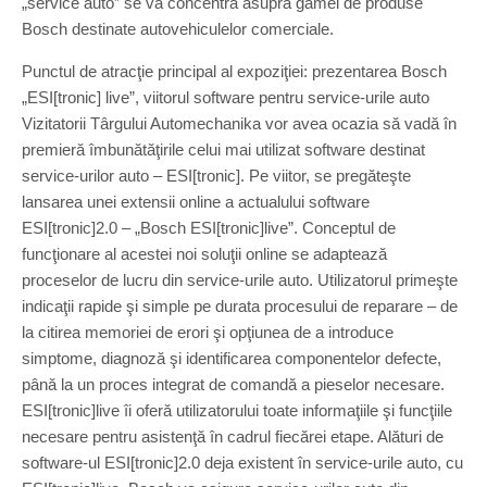
„service auto” se va concentra asupra gamei de produse
Bosch destinate autovehiculelor comerciale.
Punctul de atracţie principal al expoziţiei: prezentarea Bosch
„ESI[tronic] live”, viitorul software pentru service-urile auto
Vizitatorii Târgului Automechanika vor avea ocazia să vadă în
premieră îmbunătăţirile celui mai utilizat software destinat
service-urilor auto – ESI[tronic]. Pe viitor, se pregăteşte
lansarea unei extensii online a actualului software
ESI[tronic]2.0 – „Bosch ESI[tronic]live”. Conceptul de
funcţionare al acestei noi soluţii online se adaptează
proceselor de lucru din service-urile auto. Utilizatorul primeşte
indicaţii rapide şi simple pe durata procesului de reparare – de
la citirea memoriei de erori şi opţiunea de a introduce
simptome, diagnoză şi identificarea componentelor defecte,
până la un proces integrat de comandă a pieselor necesare.
ESI[tronic]live îi oferă utilizatorului toate informaţiile şi funcţiile
necesare pentru asistenţă în cadrul fiecărei etape. Alături de
software-ul ESI[tronic]2.0 deja existent în service-urile auto, cu