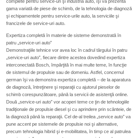
complete pentru service-uri şi industria auto, îşi va prezenta
gama variată de piese de schimb, de la tehnologia de diagnoză
şi echipamentele pentru service-urile auto, la serviciile şi
francizele de service-uri auto.
Expertiza completă în materie de sisteme demonstrată în
patru „service-uri auto”
Demonstraţiile tehnice vor avea loc în cadrul târgului în patru
„service-uri auto”, fiecare dintre acestea dovedind expertiza
interconectată Bosch, împărţită în mai multe teme, în funcţie
de sistemul de propulsie sau de domeniu. Astfel, concernul
german îşi va demonstra expertiza completă – de la aparatura
de diagnoză, întreţinere şi reparaţii cu ajutorul pieselor de
schimb corespunzătoare, până la servicii de asistenţă online.
Două „service-uri auto” vor acoperi teme ce ţin de tehnologiile
tradiţionale de propulsie diesel şi cu aprindere prin scânteie, de
la diagnoză până la reparaţii. Cel de-al treilea „service auto” va
pune accent pe sistemele de propulsie noi şi alternative,
precum tehnologia hibrid şi e-mobilitatea, în timp ce al patrulea