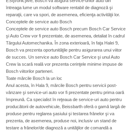
ESI[tronic]live, Bosch va asigura service-urilor auto din
întreaga lume un modul software rentabil de diagnoză şi
reparaţii, care va spori, de asemenea, eficienţa activităţii lor.
Conceptele de service auto Bosch
Conceptele de service auto Bosch precum Bosch Car Service
şi Auto Crew vor fi prezentate, de asemenea, detaliat în cadrul
Târgului Automechanika. În zona exterioară, în faţa Halei 9,
Bosch va prezenta oportunităţile pentru asigurarea unui viitor
de succes. Un service auto Bosch Car Service şi unul Auto
Crew la scară reală vor prezenta cerinţele minime impuse de
Bosch viitorilor parteneri.
Toate mărcile Bosch la un loc
Anul acesta, în Hala 9, mărcile Bosch pentru servicii post-
vânzare şi service-uri auto vor fi prezentate pentru prima oară
împreună. Ca specialist în reţeaua de service-uri auto pentru
producătorii de autovehicule, Beissbarth oferă o gamă largă de
produse pentru reglarea şasiului şi testarea frânelor şi va
prezenta, de asemenea, produse noi, inclusiv un stand de
testare a frânelor/de diagnoză a unităţilor de comandă a