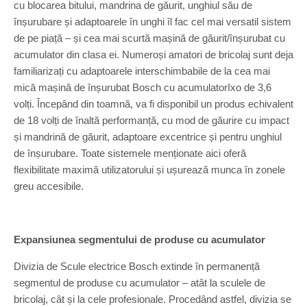
cu blocarea bitului, mandrina de găurit, unghiul său de
înșurubare și adaptoarele în unghi îl fac cel mai versatil sistem
de pe piață – și cea mai scurtă mașină de găurit/înșurubat cu
acumulator din clasa ei. Numeroși amatori de bricolaj sunt deja
familiarizați cu adaptoarele interschimbabile de la cea mai
mică mașină de înșurubat Bosch cu acumulatorIxo de 3,6
volți. Începând din toamnă, va fi disponibil un produs echivalent
de 18 volți de înaltă performanță, cu mod de găurire cu impact
și mandrină de găurit, adaptoare excentrice și pentru unghiul
de înșurubare. Toate sistemele menționate aici oferă
flexibilitate maximă utilizatorului și ușurează munca în zonele
greu accesibile.
Expansiunea segmentului de produse cu acumulator
Divizia de Scule electrice Bosch extinde în permanență
segmentul de produse cu acumulator – atât la sculele de
bricolaj, cât și la cele profesionale. Procedând astfel, divizia se