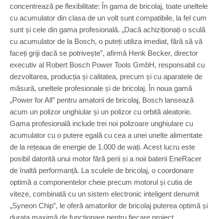
concentrează pe flexibilitate: În gama de bricolaj, toate uneltele
cu acumulator din clasa de un volt sunt compatibile, la fel cum
sunt și cele din gama profesională. „Dacă achiziționați o sculă
cu acumulator de la Bosch, o puteți utiliza imediat, fără să vă
faceți griji dacă se potrivește”, afirmă Henk Becker, director
executiv al Robert Bosch Power Tools GmbH, responsabil cu
dezvoltarea, producția și calitatea, precum și cu aparatele de
măsură, uneltele profesionale și de bricolaj. În noua gamă
„Power for All” pentru amatorii de bricolaj, Bosch lansează
acum un polizor unghiular și un polizor cu orbită aleatorie.
Gama profesională include trei noi polizoare unghiulare cu
acumulator cu o putere egală cu cea a unei unelte alimentate
de la rețeaua de energie de 1.000 de wați. Acest lucru este
posibil datorită unui motor fără perii și a noii baterii EneRacer
de înaltă performanță. La sculele de bricolaj, o coordonare
optimă a componentelor cheie precum motorul și cutia de
viteze, combinată cu un sistem electronic inteligent denumit
„Syneon Chip”, le oferă amatorilor de bricolaj puterea optimă și
durata maximă de funcționare pentru fiecare proiect.