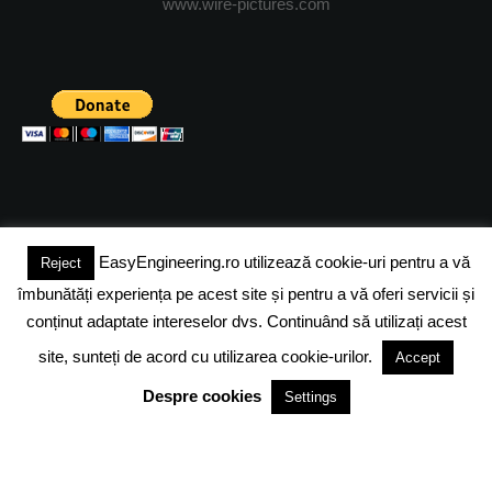
www.wire-pictures.com
EasyEngineering.ro utilizează cookie-uri pentru a vă
Reject
(c) 2024 - FineEngineeringMagazine. All rights reserved.
îmbunătăți experiența pe acest site și pentru a vă oferi servicii și
DESPRE NOI
ADVERTISING
JOBS
DESPRE COOKIES
conținut adaptate intereselor dvs. Continuând să utilizați acest
site, sunteți de acord cu utilizarea cookie-urilor.
Accept
POLITICA DE CONFIDENTIALITATE
TERMENI SI CONDITII
Despre cookies
Settings