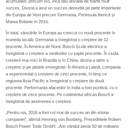
acumulator, precum Ixo, încă dau dovadă de foarte mult
succes. Divizia a avut un succes deosebit pe piețe importante
din Europa de Vest precum Germania, Peninsula Iberică și
Marea Britanie în 2016.
În total, vânzările în Europa au crescut cu nouă procente în
moneda locală; Germania a înregistrat o creștere de 12
procente. În America de Nord, Bosch Scule electrice a
înregistrat o creștere a veniturilor cu șapte procente. În ciuda
creșterii mai mici în Brazilia și în China, divizia a atins o
creştere și pe piețele emergente: În America Latină, compania
a experimentat o creștere de cinci procente, în timp ce
regiunea Asia-Pacific a înregistrat o creștere de două
procente. Performanța afacerilor în India a fost pozitivă, cu o
creștere de zece procente. Pe continentul african Bosch a
înregistrat de asemenea o creștere.
„Pentru noi, 2016 a fost cel mai de succes an din istoria
companiei”, afirmă Henning von Boxberg, Președintele Robert
Bosch Power Tools GmbH. „Am vândut peste 50 de milioane