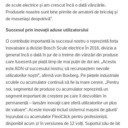
de scule electrice și am crescut încă o dată vânzările.
Produsele noastre sunt bine primite de amatorii de bricolaj și
de meseriași deopotrivă”.
Succesul prin inovații aduse utilizatorului
O contribuție importantă la succesul nostru o reprezintă forța
inovatoare a diviziei Bosch Scule electrice În 2016, divizia a
generat încă o dată în jur de o treime din vânzări din produse
care fuseseră pe piață timp de mai puțin de doi ani. „Acesta
este ADN-ul succesului nostru; să recunoaștem nevoile
utilizatorilor noștri”, afirmă von Boxberg. Pe piețele industriale
sculele cu acumulator continuă să fie la mare cerere. „Pentru
noi, segmentul de produse cu acumulator reprezintă un
segment important de creștere pe care îl dezvoltăm în
permanență – lansăm inovaţii care oferă utilizatorilor un plus
de valoare”. Aceste inovații includ sistemul mașinii de găurit/
înșurubat cu acumulator FlexiClick pentru profesioniști,
disponibil acum și în versiunea de 12 volți. Suportul său de bit