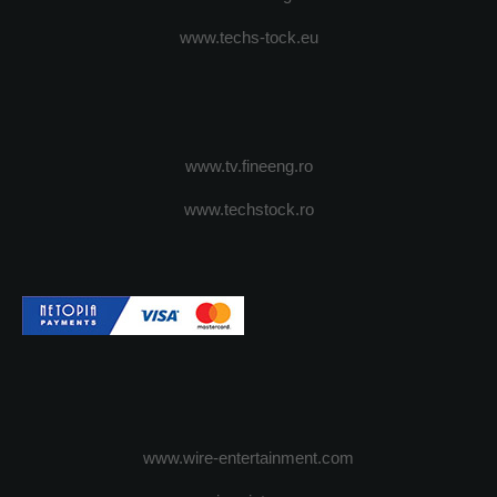
www.techs-tock.eu
www.tv.fineeng.ro
www.techstock.ro
www.wire-entertainment.com